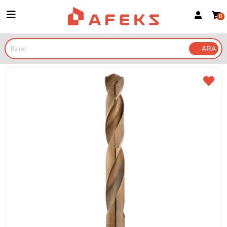
0
Üye Girişi
Üye Ol
Google İle Bağlan