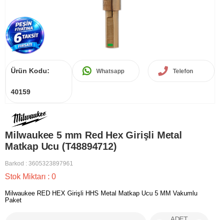
Ürün Kodu:
Whatsapp
Telefon
40159
Milwaukee 5 mm Red Hex Girişli Metal
Matkap Ucu (T48894712)
Barkod
:
3605323897961
Stok Miktarı
:
0
Milwaukee RED HEX Girişli HHS Metal Matkap Ucu 5 MM Vakumlu
Paket
ADET