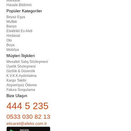
Markalar
Havale Bildirimi
Popüler Kategoriler
Beyaz Eşya
Mutfak
Banyo
Elektrikli Ev Aleti
Hırdavat
Oto
Boya
Mobilya
Müşteri İlişkileri
Mesafeli Satış Sözleşmesi
Üyelik Sözleşmesi
Gizlilik & Güvenlik
K.V.K.K Aydınlatma
Kargo Takibi
Alışverişsiz Ödeme
Fatura Sorgulama
Bize Ulaşın
444 5 235
0533 030 82 13
eticaret@afeks.com.tr