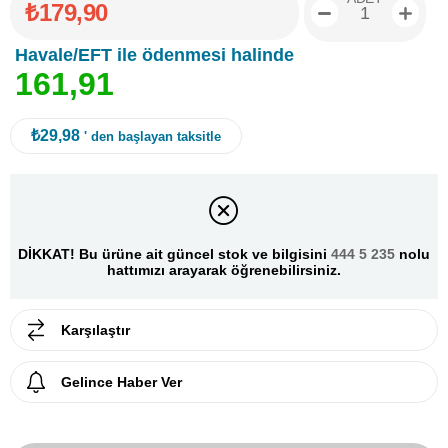
₺179,90
Havale/EFT ile ödenmesi halinde
1
6
1
,
9
1
₺29,98
' den başlayan taksitle
DİKKAT! Bu ürüne ait güncel stok ve bilgisini
444 5 235
nolu
hattımızı arayarak öğrenebilirsiniz.
Karşılaştır
Gelince Haber Ver