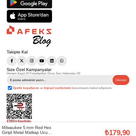
Takipte Kal
Size Özel Kampanyalar
Hemen Kayıt Ol Fırsatlardan Önce Sen Haberdar Ol!
Gönder
Üyelik koşullarını
ve
kişisel verilerimin
korunmasını kabul ediyorum.
Milwaukee 5 mm Red Hex
Telif Hakkı © 2026
Afeks Yapı Market
. Tüm hakları saklıdır.
₺179,90
Girişli Metal Matkap Ucu
Bu web sitesindeki tüm ürünler ticari amaçlıdır. Web sitemizde yer alan