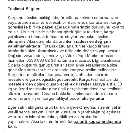
Teslimat Bilgileri
Kargonuz teslim edildiğinde, ürünün paketinde deformasyon
veya ürüne zarar verebilecek bir durum söz konusu ise, kargo
görevlisi ile birlikte paketi açarak ürünlerinizin durumunu kontrol
ediniz. Ürünlerinizde bir hasar gördüğünüz takdirde, kargo
yetkilisinden tutanak tutmasını isteyiniz ve paketi teslim
almayınız. Aksi durumlarda ürünlerin
iadesi ve değişimi
yapılmamaktadır
. Tutanak tutulan ürünler kargo firması
tarafından bize ulaştırılacak ve ürünlerin değişimi yapılacaktır.
Değişim veya iade işleminiz için Afeks Yapı Market müşteri
hizmetleri
0533 030 82 13
hattımıza ulaşarak bilgi alabilirsiniz.
Sipariş oluşturduğunuz ürünler satın alma ekranlarında size
gösterilen tarih / tarihler arasında kargoya teslim edilecektir.
Kargo teslim süreleri, kargoya veriliş tarihinden itibaren
mesafelere göre değişiklik gösterebilir. Kargo teslimatlarında
mesafelerden dolayı oluşabilecek
ek ücretler alıcıya aittir
. 30
kg ve üzeri teslimatlar araç üstü gerçekleşmektedir ve teslimat
süreleri uzayabilir. Cayma hakkı kullanılması nedeni ile iade
edilen ürüne ilişkin kargo/nakliyat bedeli
alıcıya aittir
.
Eğer satın aldığınız ürün kurulum gerektiriyorsa, size en yakın
yetkili servisi arayın. Ürünün kutusunun (ambalajının) açılması
ve kurulum işlemi mutlaka yetkili servis tarafından
yapılmalıdır. Aksi taktirde ürününüz
garanti kapsamı dışında
kalır
.