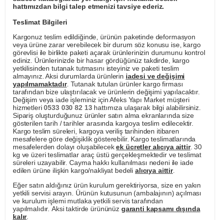
hattımızdan bilgi talep etmenizi tavsiye ederiz.
Teslimat Bilgileri
Kargonuz teslim edildiğinde, ürünün paketinde deformasyon
veya ürüne zarar verebilecek bir durum söz konusu ise, kargo
görevlisi ile birlikte paketi açarak ürünlerinizin durumunu kontrol
ediniz. Ürünlerinizde bir hasar gördüğünüz takdirde, kargo
yetkilisinden tutanak tutmasını isteyiniz ve paketi teslim
almayınız. Aksi durumlarda ürünlerin
iadesi ve değişimi
yapılmamaktadır
. Tutanak tutulan ürünler kargo firması
tarafından bize ulaştırılacak ve ürünlerin değişimi yapılacaktır.
Değişim veya iade işleminiz için Afeks Yapı Market müşteri
hizmetleri
0533 030 82 13
hattımıza ulaşarak bilgi alabilirsiniz.
Sipariş oluşturduğunuz ürünler satın alma ekranlarında size
gösterilen tarih / tarihler arasında kargoya teslim edilecektir.
Kargo teslim süreleri, kargoya veriliş tarihinden itibaren
mesafelere göre değişiklik gösterebilir. Kargo teslimatlarında
mesafelerden dolayı oluşabilecek
ek ücretler alıcıya aittir
. 30
kg ve üzeri teslimatlar araç üstü gerçekleşmektedir ve teslimat
süreleri uzayabilir. Cayma hakkı kullanılması nedeni ile iade
edilen ürüne ilişkin kargo/nakliyat bedeli
alıcıya aittir
.
Eğer satın aldığınız ürün kurulum gerektiriyorsa, size en yakın
yetkili servisi arayın. Ürünün kutusunun (ambalajının) açılması
ve kurulum işlemi mutlaka yetkili servis tarafından
yapılmalıdır. Aksi taktirde ürününüz
garanti kapsamı dışında
kalır
.