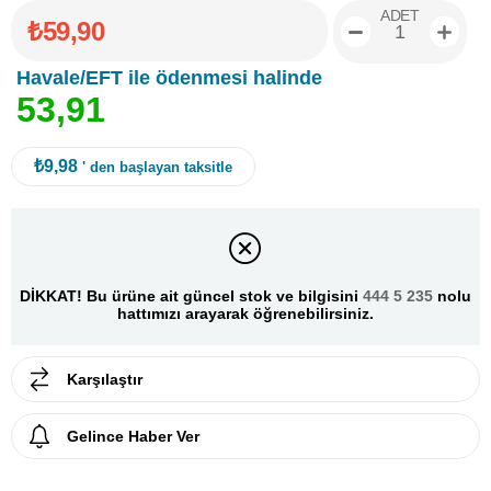
ADET
₺59,90
Havale/EFT ile ödenmesi halinde
5
3
,
9
1
₺9,98
' den başlayan taksitle
DİKKAT! Bu ürüne ait güncel stok ve bilgisini
444 5 235
nolu
hattımızı arayarak öğrenebilirsiniz.
Karşılaştır
Gelince Haber Ver