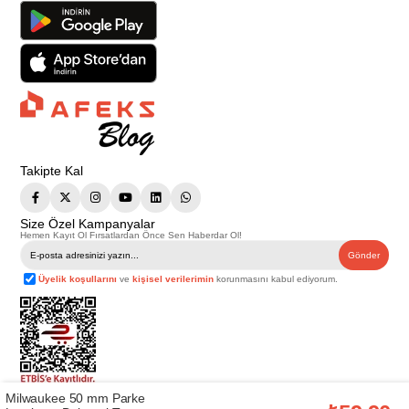
Takipte Kal
Size Özel Kampanyalar
Hemen Kayıt Ol Fırsatlardan Önce Sen Haberdar Ol!
Gönder
Üyelik koşullarını
ve
kişisel verilerimin
korunmasını kabul ediyorum.
Milwaukee 50 mm Parke
Telif Hakkı © 2026
Afeks Yapı Market
. Tüm hakları saklıdır.