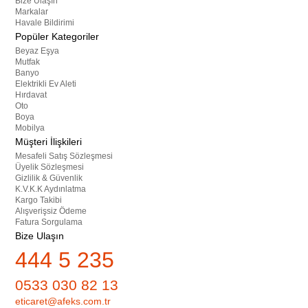
Bize Ulaşın
Markalar
Havale Bildirimi
Popüler Kategoriler
Beyaz Eşya
Mutfak
Banyo
Elektrikli Ev Aleti
Hırdavat
Oto
Boya
Mobilya
Müşteri İlişkileri
Mesafeli Satış Sözleşmesi
Üyelik Sözleşmesi
Gizlilik & Güvenlik
K.V.K.K Aydınlatma
Kargo Takibi
Alışverişsiz Ödeme
Fatura Sorgulama
Bize Ulaşın
444 5 235
0533 030 82 13
eticaret@afeks.com.tr