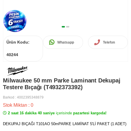
Ürün Kodu:
Whatsapp
Telefon
40244
Milwaukee 50 mm Parke Laminant Dekupaj
Testere Bıçağı (T4932373392)
Barkod
:
4002395348879
Stok Miktarı
:
0
2 saat 16 dakika 40 saniye
içerisinde
pazartesi kargoda!
DEKUPAJ BIÇAĞI T101AO 50mPARKE LAMİNAT 5'Lİ PAKET (1 ADET)