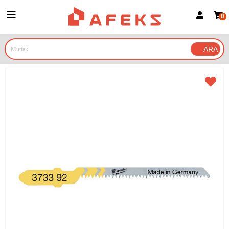
0
Üye Girişi
Üye Ol
Google İle Bağlan