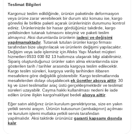
Teslimat Bilgileri
Kargonuz teslim edildiğinde, ürünün paketinde deformasyon
veya ürüne zarar verebilecek bir durum söz konusu ise, kargo
görevlisi ile birlikte paketi açarak ürünlerinizin durumunu kontrol
ediniz. Ürünlerinizde bir hasar gördüğünüz takdirde, kargo
yetkilisinden tutanak tutmasını isteyiniz ve paketi teslim
almayınız. Aksi durumlarda ürünlerin
iadesi ve değişimi
yapılmamaktadır
. Tutanak tutulan ürünler kargo firması
tarafından bize ulaştırılacak ve ürünlerin değişimi yapılacaktır.
Değişim veya iade işleminiz için Afeks Yapı Market müşteri
hizmetleri
0533 030 82 13
hattımıza ulaşarak bilgi alabilirsiniz.
Sipariş oluşturduğunuz ürünler satın alma ekranlarında size
gösterilen tarih / tarihler arasında kargoya teslim edilecektir.
Kargo teslim süreleri, kargoya veriliş tarihinden itibaren
mesafelere göre değişiklik gösterebilir. Kargo teslimatlarında
mesafelerden dolayı oluşabilecek
ek ücretler alıcıya aittir
. 30
kg ve üzeri teslimatlar araç üstü gerçekleşmektedir ve teslimat
süreleri uzayabilir. Cayma hakkı kullanılması nedeni ile iade
edilen ürüne ilişkin kargo/nakliyat bedeli
alıcıya aittir
.
Eğer satın aldığınız ürün kurulum gerektiriyorsa, size en yakın
yetkili servisi arayın. Ürünün kutusunun (ambalajının) açılması
ve kurulum işlemi mutlaka yetkili servis tarafından
yapılmalıdır. Aksi taktirde ürününüz
garanti kapsamı dışında
kalır
.