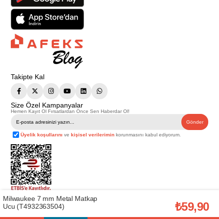
Takipte Kal
Size Özel Kampanyalar
Hemen Kayıt Ol Fırsatlardan Önce Sen Haberdar Ol!
Gönder
Üyelik koşullarını
ve
kişisel verilerimin
korunmasını kabul ediyorum.
Milwaukee 7 mm Metal Matkap
Telif Hakkı © 2026
Afeks Yapı Market
. Tüm hakları saklıdır.
₺59,90
Ucu (T4932363504)
Bu web sitesindeki tüm ürünler ticari amaçlıdır. Web sitemizde yer alan
görsel ve yazılı içerikler firmamıza ait olup, firmamızın yazılı izni alınmadan