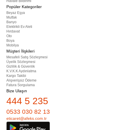
Havale Bildirimi
Popüler Kategoriler
Beyaz Eşya
Mutfak
Banyo
Elektrikli Ev Aleti
Hırdavat
Oto
Boya
Mobilya
Müşteri İlişkileri
Mesafeli Satış Sözleşmesi
Üyelik Sözleşmesi
Gizlilik & Güvenlik
K.V.K.K Aydınlatma
Kargo Takibi
Alışverişsiz Ödeme
Fatura Sorgulama
Bize Ulaşın
444 5 235
0533 030 82 13
eticaret@afeks.com.tr