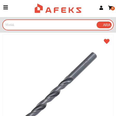
0
Üye Girişi
Üye Ol
Google İle Bağlan