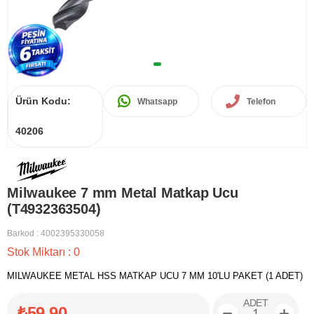
Ürün Kodu:
Whatsapp
Telefon
40206
Milwaukee 7 mm Metal Matkap Ucu
(T4932363504)
Barkod
:
4002395330058
Stok Miktarı
:
0
MILWAUKEE METAL HSS MATKAP UCU 7 MM 10'LU PAKET (1 ADET)
ADET
₺59,90