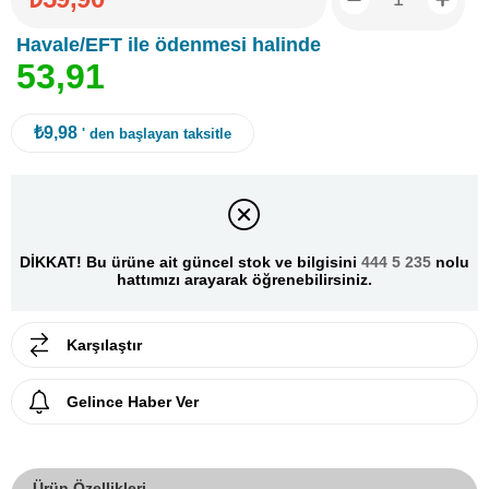
Havale/EFT ile ödenmesi halinde
5
3
,
9
1
₺9,98
' den başlayan taksitle
DİKKAT! Bu ürüne ait güncel stok ve bilgisini
444 5 235
nolu
hattımızı arayarak öğrenebilirsiniz.
Karşılaştır
Gelince Haber Ver
Ürün Özellikleri