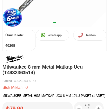
Ürün Kodu:
Whatsapp
Telefon
40208
Milwaukee 8 mm Metal Matkap Ucu
(T4932363514)
Barkod
:
4002395330157
Stok Miktarı
:
0
MILWAUKEE METAL HSS MATKAP UCU 8 MM 10'LU PAKET (1 ADET)
ADET
₺79,90