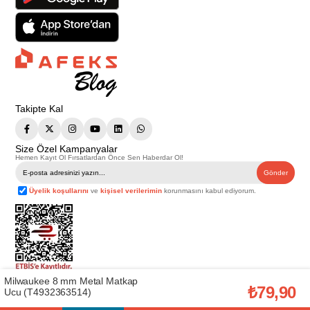
Takipte Kal
Size Özel Kampanyalar
Hemen Kayıt Ol Fırsatlardan Önce Sen Haberdar Ol!
Gönder
Üyelik koşullarını
ve
kişisel verilerimin
korunmasını kabul ediyorum.
Milwaukee 8 mm Metal Matkap
Telif Hakkı © 2026
Afeks Yapı Market
. Tüm hakları saklıdır.
₺79,90
Ucu (T4932363514)
Bu web sitesindeki tüm ürünler ticari amaçlıdır. Web sitemizde yer alan
görsel ve yazılı içerikler firmamıza ait olup, firmamızın yazılı izni alınmadan