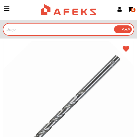
0
Üye Girişi
Üye Ol
Google İle Bağlan