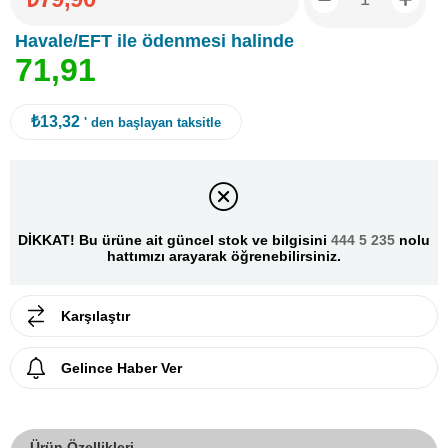
Havale/EFT ile ödenmesi halinde
7
1
,
9
1
₺13,32
' den başlayan taksitle
DİKKAT! Bu ürüne ait güncel stok ve bilgisini
444 5 235
nolu
hattımızı arayarak öğrenebilirsiniz.
Karşılaştır
Gelince Haber Ver
Ürün Özellikleri