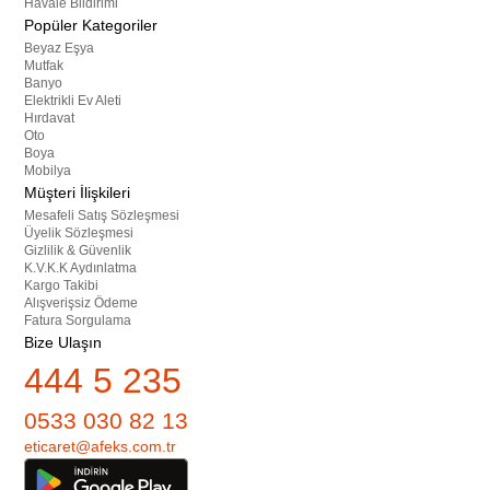
Havale Bildirimi
Popüler Kategoriler
Beyaz Eşya
Mutfak
Banyo
Elektrikli Ev Aleti
Hırdavat
Oto
Boya
Mobilya
Müşteri İlişkileri
Mesafeli Satış Sözleşmesi
Üyelik Sözleşmesi
Gizlilik & Güvenlik
K.V.K.K Aydınlatma
Kargo Takibi
Alışverişsiz Ödeme
Fatura Sorgulama
Bize Ulaşın
444 5 235
0533 030 82 13
eticaret@afeks.com.tr