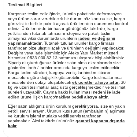
Teslimat Bilgileri
Kargonuz teslim edildiğinde, ürünün paketinde deformasyon
veya ürüne zarar verebilecek bir durum söz konusu ise, kargo
görevlisi ile birlikte paketi açarak ürünlerinizin durumunu kontrol
ediniz. Ürünlerinizde bir hasar gördüğünüz takdirde, kargo
yetkilisinden tutanak tutmasını isteyiniz ve paketi teslim
almayınız. Aksi durumlarda ürünlerin
iadesi ve değişimi
yapılmamaktadır
. Tutanak tutulan ürünler kargo firması
tarafından bize ulaştırılacak ve ürünlerin değişimi yapılacaktır.
Değişim veya iade işleminiz için Afeks Yapı Market müşteri
hizmetleri
0533 030 82 13
hattımıza ulaşarak bilgi alabilirsiniz.
Sipariş oluşturduğunuz ürünler satın alma ekranlarında size
gösterilen tarih / tarihler arasında kargoya teslim edilecektir.
Kargo teslim süreleri, kargoya veriliş tarihinden itibaren
mesafelere göre değişiklik gösterebilir. Kargo teslimatlarında
mesafelerden dolayı oluşabilecek
ek ücretler alıcıya aittir
. 30
kg ve üzeri teslimatlar araç üstü gerçekleşmektedir ve teslimat
süreleri uzayabilir. Cayma hakkı kullanılması nedeni ile iade
edilen ürüne ilişkin kargo/nakliyat bedeli
alıcıya aittir
.
Eğer satın aldığınız ürün kurulum gerektiriyorsa, size en yakın
yetkili servisi arayın. Ürünün kutusunun (ambalajının) açılması
ve kurulum işlemi mutlaka yetkili servis tarafından
yapılmalıdır. Aksi taktirde ürününüz
garanti kapsamı dışında
kalır
.