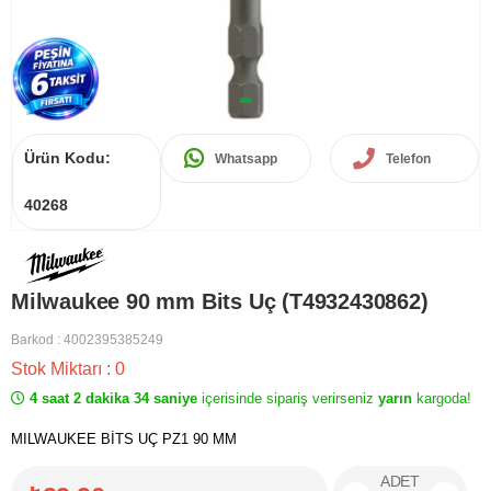
Ürün Kodu:
Whatsapp
Telefon
40268
Milwaukee 90 mm Bits Uç (T4932430862)
Barkod
:
4002395385249
Stok Miktarı
:
0
4 saat 2 dakika 34 saniye
içerisinde sipariş verirseniz
yarın
kargoda!
MILWAUKEE BİTS UÇ PZ1 90 MM
ADET