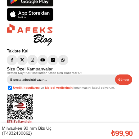
Takipte Kal
Size Özel Kampanyalar
Hemen Kayıt Ol Fırsatlardan Önce Sen Haberdar Ol!
Gönder
Üyelik koşullarını
ve
kişisel verilerimin
korunmasını kabul ediyorum.
Milwaukee 90 mm Bits Uç
Telif Hakkı © 2026
Afeks Yapı Market
. Tüm hakları saklıdır.
₺99,90
(T4932430862)
Bu web sitesindeki tüm ürünler ticari amaçlıdır. Web sitemizde yer alan
görsel ve yazılı içerikler firmamıza ait olup, firmamızın yazılı izni alınmadan