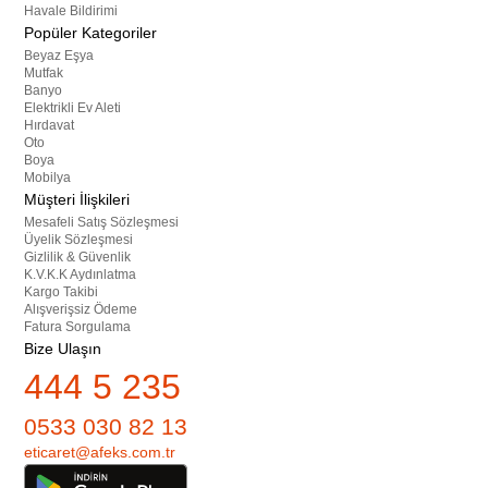
Havale Bildirimi
Popüler Kategoriler
Beyaz Eşya
Mutfak
Banyo
Elektrikli Ev Aleti
Hırdavat
Oto
Boya
Mobilya
Müşteri İlişkileri
Mesafeli Satış Sözleşmesi
Üyelik Sözleşmesi
Gizlilik & Güvenlik
K.V.K.K Aydınlatma
Kargo Takibi
Alışverişsiz Ödeme
Fatura Sorgulama
Bize Ulaşın
444 5 235
0533 030 82 13
eticaret@afeks.com.tr