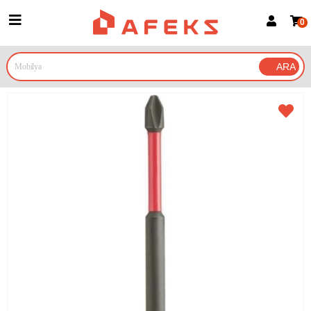
0
Üye Girişi
Üye Ol
Google İle Bağlan