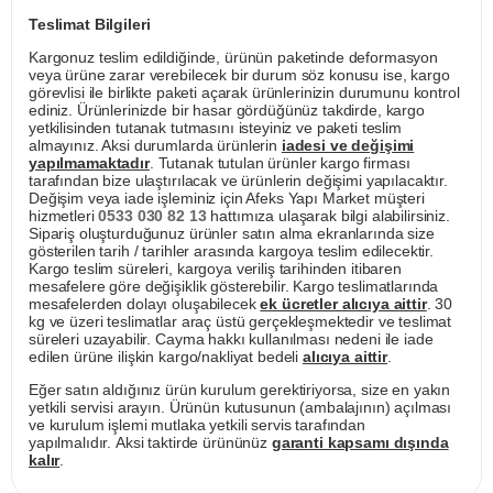
Teslimat Bilgileri
Kargonuz teslim edildiğinde, ürünün paketinde deformasyon
veya ürüne zarar verebilecek bir durum söz konusu ise, kargo
görevlisi ile birlikte paketi açarak ürünlerinizin durumunu kontrol
ediniz. Ürünlerinizde bir hasar gördüğünüz takdirde, kargo
yetkilisinden tutanak tutmasını isteyiniz ve paketi teslim
almayınız. Aksi durumlarda ürünlerin
iadesi ve değişimi
yapılmamaktadır
. Tutanak tutulan ürünler kargo firması
tarafından bize ulaştırılacak ve ürünlerin değişimi yapılacaktır.
Değişim veya iade işleminiz için Afeks Yapı Market müşteri
hizmetleri
0533 030 82 13
hattımıza ulaşarak bilgi alabilirsiniz.
Sipariş oluşturduğunuz ürünler satın alma ekranlarında size
gösterilen tarih / tarihler arasında kargoya teslim edilecektir.
Kargo teslim süreleri, kargoya veriliş tarihinden itibaren
mesafelere göre değişiklik gösterebilir. Kargo teslimatlarında
mesafelerden dolayı oluşabilecek
ek ücretler alıcıya aittir
. 30
kg ve üzeri teslimatlar araç üstü gerçekleşmektedir ve teslimat
süreleri uzayabilir. Cayma hakkı kullanılması nedeni ile iade
edilen ürüne ilişkin kargo/nakliyat bedeli
alıcıya aittir
.
Eğer satın aldığınız ürün kurulum gerektiriyorsa, size en yakın
yetkili servisi arayın. Ürünün kutusunun (ambalajının) açılması
ve kurulum işlemi mutlaka yetkili servis tarafından
yapılmalıdır. Aksi taktirde ürününüz
garanti kapsamı dışında
kalır
.