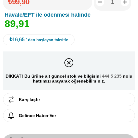
₺99,90
Havale/EFT ile ödenmesi halinde
8
9
,
9
1
₺16,65
' den başlayan taksitle
DİKKAT! Bu ürüne ait güncel stok ve bilgisini
444 5 235
nolu
hattımızı arayarak öğrenebilirsiniz.
Karşılaştır
Gelince Haber Ver