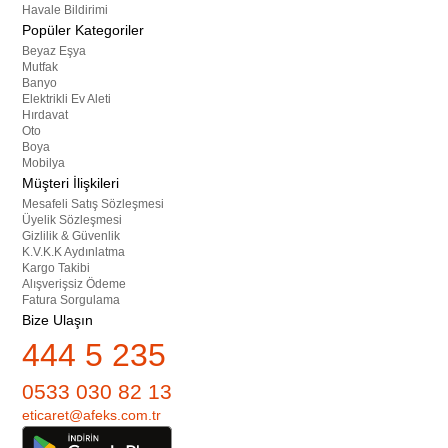
Havale Bildirimi
Popüler Kategoriler
Beyaz Eşya
Mutfak
Banyo
Elektrikli Ev Aleti
Hırdavat
Oto
Boya
Mobilya
Müşteri İlişkileri
Mesafeli Satış Sözleşmesi
Üyelik Sözleşmesi
Gizlilik & Güvenlik
K.V.K.K Aydınlatma
Kargo Takibi
Alışverişsiz Ödeme
Fatura Sorgulama
Bize Ulaşın
444 5 235
0533 030 82 13
eticaret@afeks.com.tr