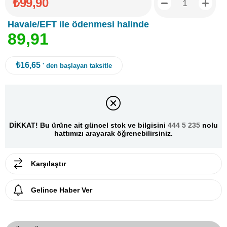
₺99,90
Havale/EFT ile ödenmesi halinde
8
9
,
9
1
₺16,65
' den başlayan taksitle
DİKKAT! Bu ürüne ait güncel stok ve bilgisini
444 5 235
nolu
hattımızı arayarak öğrenebilirsiniz.
Karşılaştır
Gelince Haber Ver