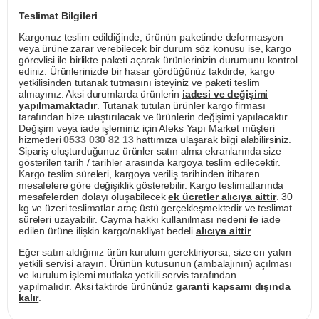
Teslimat Bilgileri
Kargonuz teslim edildiğinde, ürünün paketinde deformasyon
veya ürüne zarar verebilecek bir durum söz konusu ise, kargo
görevlisi ile birlikte paketi açarak ürünlerinizin durumunu kontrol
ediniz. Ürünlerinizde bir hasar gördüğünüz takdirde, kargo
yetkilisinden tutanak tutmasını isteyiniz ve paketi teslim
almayınız. Aksi durumlarda ürünlerin
iadesi ve değişimi
yapılmamaktadır
. Tutanak tutulan ürünler kargo firması
tarafından bize ulaştırılacak ve ürünlerin değişimi yapılacaktır.
Değişim veya iade işleminiz için Afeks Yapı Market müşteri
hizmetleri
0533 030 82 13
hattımıza ulaşarak bilgi alabilirsiniz.
Sipariş oluşturduğunuz ürünler satın alma ekranlarında size
gösterilen tarih / tarihler arasında kargoya teslim edilecektir.
Kargo teslim süreleri, kargoya veriliş tarihinden itibaren
mesafelere göre değişiklik gösterebilir. Kargo teslimatlarında
mesafelerden dolayı oluşabilecek
ek ücretler alıcıya aittir
. 30
kg ve üzeri teslimatlar araç üstü gerçekleşmektedir ve teslimat
süreleri uzayabilir. Cayma hakkı kullanılması nedeni ile iade
edilen ürüne ilişkin kargo/nakliyat bedeli
alıcıya aittir
.
Eğer satın aldığınız ürün kurulum gerektiriyorsa, size en yakın
yetkili servisi arayın. Ürünün kutusunun (ambalajının) açılması
ve kurulum işlemi mutlaka yetkili servis tarafından
yapılmalıdır. Aksi taktirde ürününüz
garanti kapsamı dışında
kalır
.