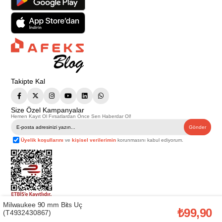
Takipte Kal
Size Özel Kampanyalar
Hemen Kayıt Ol Fırsatlardan Önce Sen Haberdar Ol!
Gönder
Üyelik koşullarını
ve
kişisel verilerimin
korunmasını kabul ediyorum.
Milwaukee 90 mm Bits Uç
Telif Hakkı © 2026
Afeks Yapı Market
. Tüm hakları saklıdır.
₺99,90
(T4932430867)
Bu web sitesindeki tüm ürünler ticari amaçlıdır. Web sitemizde yer alan
görsel ve yazılı içerikler firmamıza ait olup, firmamızın yazılı izni alınmadan