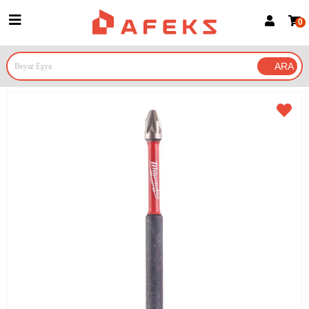
0
Üye Girişi
Üye Ol
Google İle Bağlan