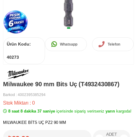
Ürün Kodu:
Whatsapp
Telefon
40273
Milwaukee 90 mm Bits Uç (T4932430867)
Barkod
:
4002395385294
Stok Miktarı
:
0
8 saat 8 dakika 37 saniye
içerisinde sipariş verirseniz
yarın
kargoda!
MILWAUKEE BİTS UÇ PZ2 90 MM
ADET