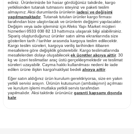
ediniz. Ürünlerinizde bir hasar gördüğünüz takdirde, kargo
yetkilisinden tutanak tutmasını isteyiniz ve paketi teslim
almayınız. Aksi durumlarda ürünlerin
iadesi ve değişimi
yapılmamaktadır
. Tutanak tutulan ürünler kargo firması
tarafından bize ulaştırılacak ve ürünlerin değişimi yapılacaktır.
Değişim veya iade işleminiz için Afeks Yapı Market müşteri
hizmetleri
0533 030 82 13
hattımıza ulaşarak bilgi alabilirsiniz.
Sipariş oluşturduğunuz ürünler satın alma ekranlarında size
gösterilen tarih / tarihler arasında kargoya teslim edilecektir.
Kargo teslim süreleri, kargoya veriliş tarihinden itibaren
mesafelere göre değişiklik gösterebilir. Kargo teslimatlarında
mesafelerden dolayı oluşabilecek
ek ücretler alıcıya aittir
. 30
kg ve üzeri teslimatlar araç üstü gerçekleşmektedir ve teslimat
süreleri uzayabilir. Cayma hakkı kullanılması nedeni ile iade
edilen ürüne ilişkin kargo/nakliyat bedeli
alıcıya aittir
.
Eğer satın aldığınız ürün kurulum gerektiriyorsa, size en yakın
yetkili servisi arayın. Ürünün kutusunun (ambalajının) açılması
ve kurulum işlemi mutlaka yetkili servis tarafından
yapılmalıdır. Aksi taktirde ürününüz
garanti kapsamı dışında
kalır
.