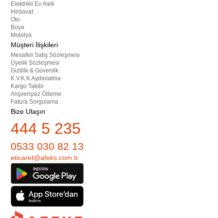
Elektrikli Ev Aleti
Hırdavat
Oto
Boya
Mobilya
Müşteri İlişkileri
Mesafeli Satış Sözleşmesi
Üyelik Sözleşmesi
Gizlilik & Güvenlik
K.V.K.K Aydınlatma
Kargo Takibi
Alışverişsiz Ödeme
Fatura Sorgulama
Bize Ulaşın
444 5 235
0533 030 82 13
eticaret@afeks.com.tr