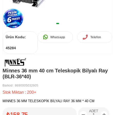
Ürün Kodu:
Whatsapp
Telefon
45284
Minnes 36 mm 40 cm Teleskopik Bilyalı Ray
(BLR-36*40)
Barkod
:
8690005032605
Stok Miktarı
:
200+
MINNES 36 MM TELESKOPİK BİLYALI RAY 36 MM * 40 CM
ADET
₺158,75