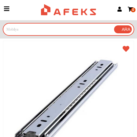
0
Üye Girişi
Üye Ol
Google İle Bağlan