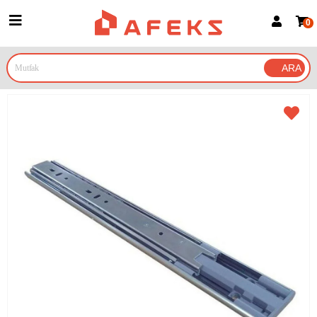
0
Üye Girişi
Üye Ol
Google İle Bağlan