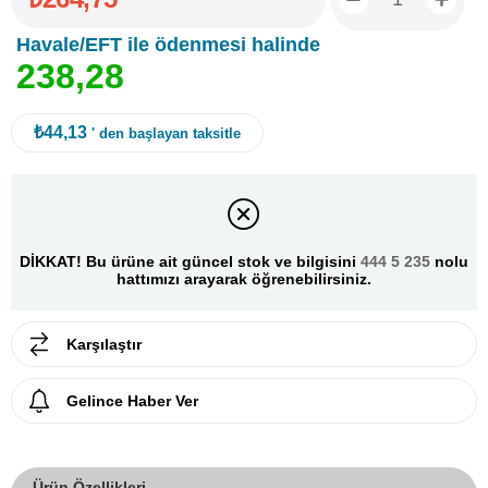
Havale/EFT ile ödenmesi halinde
2
3
8
,
2
8
₺44,13
' den başlayan taksitle
DİKKAT! Bu ürüne ait güncel stok ve bilgisini
444 5 235
nolu
hattımızı arayarak öğrenebilirsiniz.
Karşılaştır
Gelince Haber Ver
Ürün Özellikleri