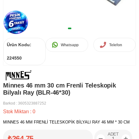
Ürün Kodu:
Whatsapp
Telefon
224550
Minnes 46 mm 30 cm Frenli Teleskopik
Bilyalı Ray (BLR-46*30)
Barkod
:
3605323887252
Stok Miktarı
:
0
MINNES 46 MM FRENLİ TELESKOPİK BİLYALI RAY 46 MM * 30 CM
ADET
₺264,75