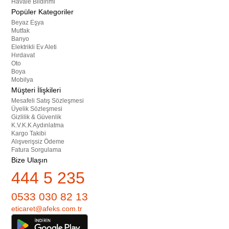
Havale Bildirimi
Popüler Kategoriler
Beyaz Eşya
Mutfak
Banyo
Elektrikli Ev Aleti
Hırdavat
Oto
Boya
Mobilya
Müşteri İlişkileri
Mesafeli Satış Sözleşmesi
Üyelik Sözleşmesi
Gizlilik & Güvenlik
K.V.K.K Aydınlatma
Kargo Takibi
Alışverişsiz Ödeme
Fatura Sorgulama
Bize Ulaşın
444 5 235
0533 030 82 13
eticaret@afeks.com.tr