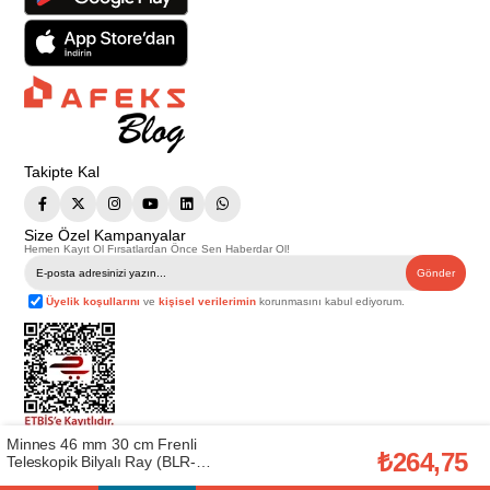
Takipte Kal
Size Özel Kampanyalar
Hemen Kayıt Ol Fırsatlardan Önce Sen Haberdar Ol!
Gönder
Üyelik koşullarını
ve
kişisel verilerimin
korunmasını kabul ediyorum.
Minnes 46 mm 30 cm Frenli
Telif Hakkı © 2026
Afeks Yapı Market
. Tüm hakları saklıdır.
₺264,75
Teleskopik Bilyalı Ray (BLR-
Bu web sitesindeki tüm ürünler ticari amaçlıdır. Web sitemizde yer alan
46*30)
görsel ve yazılı içerikler firmamıza ait olup, firmamızın yazılı izni alınmadan