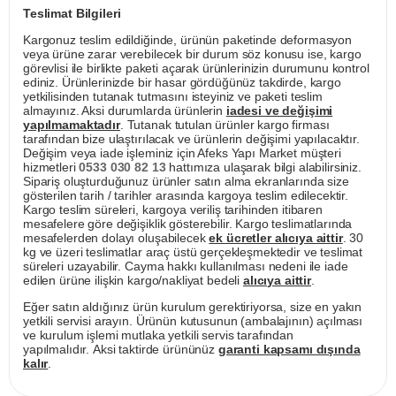
Teslimat Bilgileri
Kargonuz teslim edildiğinde, ürünün paketinde deformasyon
veya ürüne zarar verebilecek bir durum söz konusu ise, kargo
görevlisi ile birlikte paketi açarak ürünlerinizin durumunu kontrol
ediniz. Ürünlerinizde bir hasar gördüğünüz takdirde, kargo
yetkilisinden tutanak tutmasını isteyiniz ve paketi teslim
almayınız. Aksi durumlarda ürünlerin
iadesi ve değişimi
yapılmamaktadır
. Tutanak tutulan ürünler kargo firması
tarafından bize ulaştırılacak ve ürünlerin değişimi yapılacaktır.
Değişim veya iade işleminiz için Afeks Yapı Market müşteri
hizmetleri
0533 030 82 13
hattımıza ulaşarak bilgi alabilirsiniz.
Sipariş oluşturduğunuz ürünler satın alma ekranlarında size
gösterilen tarih / tarihler arasında kargoya teslim edilecektir.
Kargo teslim süreleri, kargoya veriliş tarihinden itibaren
mesafelere göre değişiklik gösterebilir. Kargo teslimatlarında
mesafelerden dolayı oluşabilecek
ek ücretler alıcıya aittir
. 30
kg ve üzeri teslimatlar araç üstü gerçekleşmektedir ve teslimat
süreleri uzayabilir. Cayma hakkı kullanılması nedeni ile iade
edilen ürüne ilişkin kargo/nakliyat bedeli
alıcıya aittir
.
Eğer satın aldığınız ürün kurulum gerektiriyorsa, size en yakın
yetkili servisi arayın. Ürünün kutusunun (ambalajının) açılması
ve kurulum işlemi mutlaka yetkili servis tarafından
yapılmalıdır. Aksi taktirde ürününüz
garanti kapsamı dışında
kalır
.