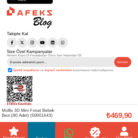
Takipte Kal
Size Özel Kampanyalar
Hemen Kayıt Ol Fırsatlardan Önce Sen Haberdar Ol!
Gönder
Üyelik koşullarını
ve
kişisel verilerimin
korunmasını kabul ediyorum.
Molfix 3D Mini Fırsat Bebek
Telif Hakkı © 2026
Afeks Yapı Market
. Tüm hakları saklıdır.
₺469,90
Bezi (80 Adet) (50001643)
Bu web sitesindeki tüm ürünler ticari amaçlıdır. Web sitemizde yer alan
görsel ve yazılı içerikler firmamıza ait olup, firmamızın yazılı izni alınmadan
hiçbir yazılı/görsel içerik, logo, kopyalanamaz, kaynak gösterilemez ve
başka yerlerde kullanılamaz. İçeriklerin izin alınmadan kopyalanması ve
kullanılması 5846 sayılı Fikir ve Sanat Eserleri Yasasına göre suçtur.