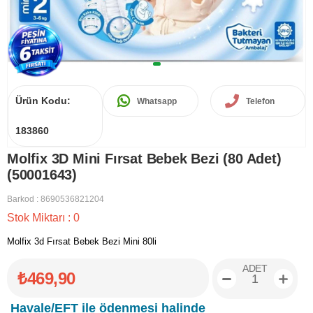
Ürün Kodu:
Whatsapp
Telefon
183860
Molfix 3D Mini Fırsat Bebek Bezi (80 Adet)
(50001643)
Barkod
:
8690536821204
Stok Miktarı
:
0
Molfix 3d Fırsat Bebek Bezi Mini 80li
ADET
₺469,90
Havale/EFT ile ödenmesi halinde