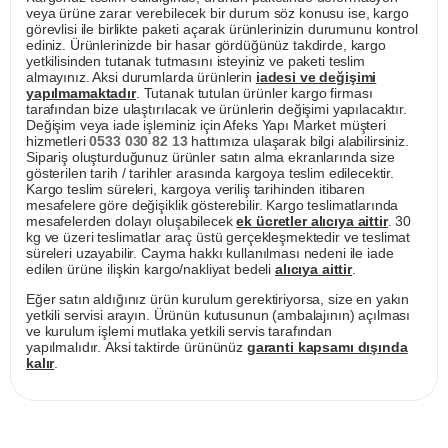
veya ürüne zarar verebilecek bir durum söz konusu ise, kargo
görevlisi ile birlikte paketi açarak ürünlerinizin durumunu kontrol
ediniz. Ürünlerinizde bir hasar gördüğünüz takdirde, kargo
yetkilisinden tutanak tutmasını isteyiniz ve paketi teslim
almayınız. Aksi durumlarda ürünlerin
iadesi ve değişimi
yapılmamaktadır
. Tutanak tutulan ürünler kargo firması
tarafından bize ulaştırılacak ve ürünlerin değişimi yapılacaktır.
Değişim veya iade işleminiz için Afeks Yapı Market müşteri
hizmetleri
0533 030 82 13
hattımıza ulaşarak bilgi alabilirsiniz.
Sipariş oluşturduğunuz ürünler satın alma ekranlarında size
gösterilen tarih / tarihler arasında kargoya teslim edilecektir.
Kargo teslim süreleri, kargoya veriliş tarihinden itibaren
mesafelere göre değişiklik gösterebilir. Kargo teslimatlarında
mesafelerden dolayı oluşabilecek
ek ücretler alıcıya aittir
. 30
kg ve üzeri teslimatlar araç üstü gerçekleşmektedir ve teslimat
süreleri uzayabilir. Cayma hakkı kullanılması nedeni ile iade
edilen ürüne ilişkin kargo/nakliyat bedeli
alıcıya aittir
.
Eğer satın aldığınız ürün kurulum gerektiriyorsa, size en yakın
yetkili servisi arayın. Ürünün kutusunun (ambalajının) açılması
ve kurulum işlemi mutlaka yetkili servis tarafından
yapılmalıdır. Aksi taktirde ürününüz
garanti kapsamı dışında
kalır
.