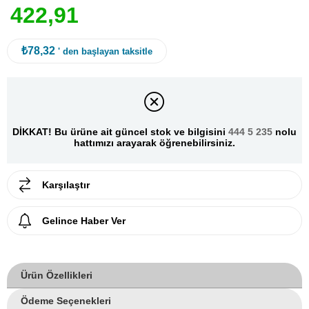
4
2
2
,
9
1
₺78,32
' den başlayan taksitle
DİKKAT! Bu ürüne ait güncel stok ve bilgisini
444 5 235
nolu
hattımızı arayarak öğrenebilirsiniz.
Karşılaştır
Gelince Haber Ver
Ürün Özellikleri
Ödeme Seçenekleri