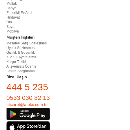
Mutfak
Banyo
Elektrikli Ev Aleti
Hırdavat
Oto
Boya
Mobilya
Müşteri İlişkileri
Mesafeli Satış Sözleşmesi
Üyelik Sözleşmesi
Gizlilik & Güvenlik
K.V.K.K Aydınlatma
Kargo Takibi
Alışverişsiz Ödeme
Fatura Sorgulama
Bize Ulaşın
444 5 235
0533 030 82 13
eticaret@afeks.com.tr