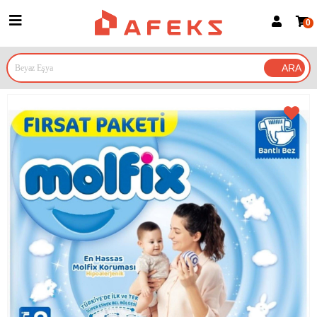
0
Üye Girişi
Üye Ol
Google İle Bağlan