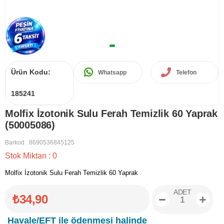
Ürün Kodu:
Whatsapp
Telefon
185241
Molfix İzotonik Sulu Ferah Temizlik 60 Yaprak
(50005086)
Barkod
:
8690536845125
Stok Miktarı
:
0
Molfix İzotonik Sulu Ferah Temizlik 60 Yaprak
ADET
₺34,90
Havale/EFT ile ödenmesi halinde