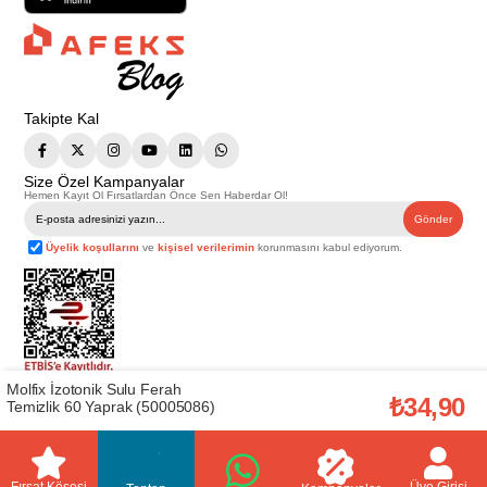
Takipte Kal
Size Özel Kampanyalar
Hemen Kayıt Ol Fırsatlardan Önce Sen Haberdar Ol!
Gönder
Üyelik koşullarını
ve
kişisel verilerimin
korunmasını kabul ediyorum.
Molfix İzotonik Sulu Ferah
Telif Hakkı © 2026
Afeks Yapı Market
. Tüm hakları saklıdır.
₺34,90
Temizlik 60 Yaprak (50005086)
Bu web sitesindeki tüm ürünler ticari amaçlıdır. Web sitemizde yer alan
görsel ve yazılı içerikler firmamıza ait olup, firmamızın yazılı izni alınmadan
hiçbir yazılı/görsel içerik, logo, kopyalanamaz, kaynak gösterilemez ve
başka yerlerde kullanılamaz. İçeriklerin izin alınmadan kopyalanması ve
kullanılması 5846 sayılı Fikir ve Sanat Eserleri Yasasına göre suçtur.