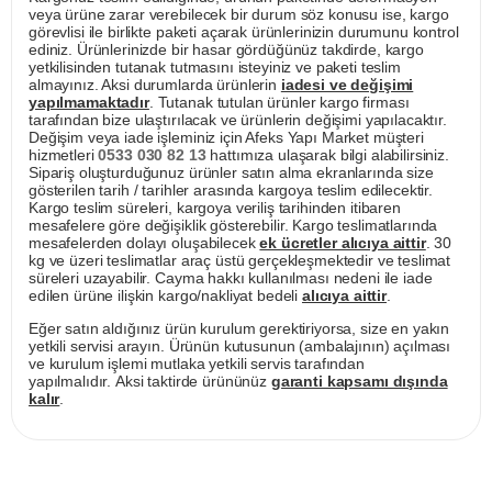
veya ürüne zarar verebilecek bir durum söz konusu ise, kargo
görevlisi ile birlikte paketi açarak ürünlerinizin durumunu kontrol
ediniz. Ürünlerinizde bir hasar gördüğünüz takdirde, kargo
yetkilisinden tutanak tutmasını isteyiniz ve paketi teslim
almayınız. Aksi durumlarda ürünlerin
iadesi ve değişimi
yapılmamaktadır
. Tutanak tutulan ürünler kargo firması
tarafından bize ulaştırılacak ve ürünlerin değişimi yapılacaktır.
Değişim veya iade işleminiz için Afeks Yapı Market müşteri
hizmetleri
0533 030 82 13
hattımıza ulaşarak bilgi alabilirsiniz.
Sipariş oluşturduğunuz ürünler satın alma ekranlarında size
gösterilen tarih / tarihler arasında kargoya teslim edilecektir.
Kargo teslim süreleri, kargoya veriliş tarihinden itibaren
mesafelere göre değişiklik gösterebilir. Kargo teslimatlarında
mesafelerden dolayı oluşabilecek
ek ücretler alıcıya aittir
. 30
kg ve üzeri teslimatlar araç üstü gerçekleşmektedir ve teslimat
süreleri uzayabilir. Cayma hakkı kullanılması nedeni ile iade
edilen ürüne ilişkin kargo/nakliyat bedeli
alıcıya aittir
.
Eğer satın aldığınız ürün kurulum gerektiriyorsa, size en yakın
yetkili servisi arayın. Ürünün kutusunun (ambalajının) açılması
ve kurulum işlemi mutlaka yetkili servis tarafından
yapılmalıdır. Aksi taktirde ürününüz
garanti kapsamı dışında
kalır
.