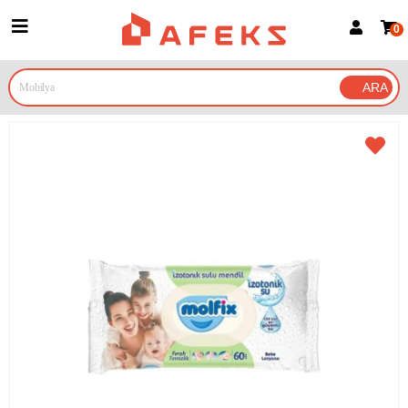
0
Üye Girişi
Üye Ol
Google İle Bağlan