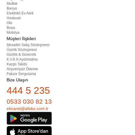
Mutfak
Banyo
Elektrikli Ev Aleti
Hırdavat
Oto
Boya
Mobilya
Müşteri İlişkileri
Mesafeli Satış Sözleşmesi
Üyelik Sözleşmesi
Gizlilik & Güvenlik
K.V.K.K Aydınlatma
Kargo Takibi
Alışverişsiz Ödeme
Fatura Sorgulama
Bize Ulaşın
444 5 235
0533 030 82 13
eticaret@afeks.com.tr