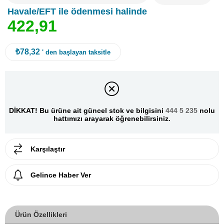
Havale/EFT ile ödenmesi halinde
4
2
2
,
9
1
₺78,32
' den başlayan taksitle
DİKKAT! Bu ürüne ait güncel stok ve bilgisini
444 5 235
nolu
hattımızı arayarak öğrenebilirsiniz.
Karşılaştır
Gelince Haber Ver
Ürün Özellikleri