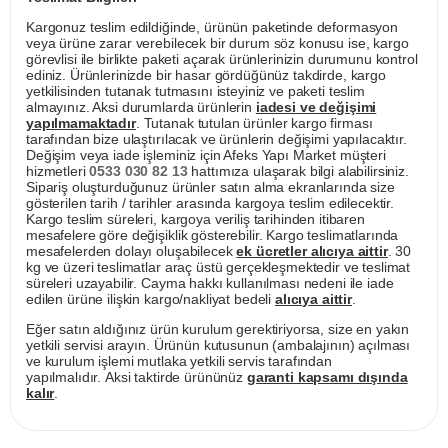
Kargonuz teslim edildiğinde, ürünün paketinde deformasyon
veya ürüne zarar verebilecek bir durum söz konusu ise, kargo
görevlisi ile birlikte paketi açarak ürünlerinizin durumunu kontrol
ediniz. Ürünlerinizde bir hasar gördüğünüz takdirde, kargo
yetkilisinden tutanak tutmasını isteyiniz ve paketi teslim
almayınız. Aksi durumlarda ürünlerin
iadesi ve değişimi
yapılmamaktadır
. Tutanak tutulan ürünler kargo firması
tarafından bize ulaştırılacak ve ürünlerin değişimi yapılacaktır.
Değişim veya iade işleminiz için Afeks Yapı Market müşteri
hizmetleri
0533 030 82 13
hattımıza ulaşarak bilgi alabilirsiniz.
Sipariş oluşturduğunuz ürünler satın alma ekranlarında size
gösterilen tarih / tarihler arasında kargoya teslim edilecektir.
Kargo teslim süreleri, kargoya veriliş tarihinden itibaren
mesafelere göre değişiklik gösterebilir. Kargo teslimatlarında
mesafelerden dolayı oluşabilecek
ek ücretler alıcıya aittir
. 30
kg ve üzeri teslimatlar araç üstü gerçekleşmektedir ve teslimat
süreleri uzayabilir. Cayma hakkı kullanılması nedeni ile iade
edilen ürüne ilişkin kargo/nakliyat bedeli
alıcıya aittir
.
Eğer satın aldığınız ürün kurulum gerektiriyorsa, size en yakın
yetkili servisi arayın. Ürünün kutusunun (ambalajının) açılması
ve kurulum işlemi mutlaka yetkili servis tarafından
yapılmalıdır. Aksi taktirde ürününüz
garanti kapsamı dışında
kalır
.