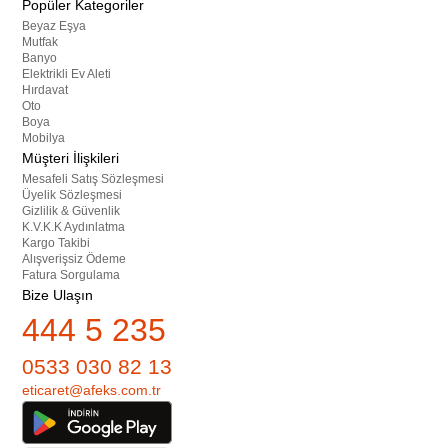
Popüler Kategoriler
Beyaz Eşya
Mutfak
Banyo
Elektrikli Ev Aleti
Hırdavat
Oto
Boya
Mobilya
Müşteri İlişkileri
Mesafeli Satış Sözleşmesi
Üyelik Sözleşmesi
Gizlilik & Güvenlik
K.V.K.K Aydınlatma
Kargo Takibi
Alışverişsiz Ödeme
Fatura Sorgulama
Bize Ulaşın
444 5 235
0533 030 82 13
eticaret@afeks.com.tr