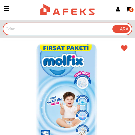
0
Üye Girişi
Üye Ol
Google İle Bağlan