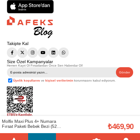
Takipte Kal
Size Özel Kampanyalar
Hemen Kayıt Ol Fırsatlardan Önce Sen Haberdar Ol!
Gönder
Üyelik koşullarını
ve
kişisel verilerimin
korunmasını kabul ediyorum.
Molfix Maxi Plus 4+ Numara
Telif Hakkı © 2026
Afeks Yapı Market
. Tüm hakları saklıdır.
₺469,90
Fırsat Paketi Bebek Bezi (52
Bu web sitesindeki tüm ürünler ticari amaçlıdır. Web sitemizde yer alan
Adet) (50001697)
görsel ve yazılı içerikler firmamıza ait olup, firmamızın yazılı izni alınmadan
hiçbir yazılı/görsel içerik, logo, kopyalanamaz, kaynak gösterilemez ve
başka yerlerde kullanılamaz. İçeriklerin izin alınmadan kopyalanması ve