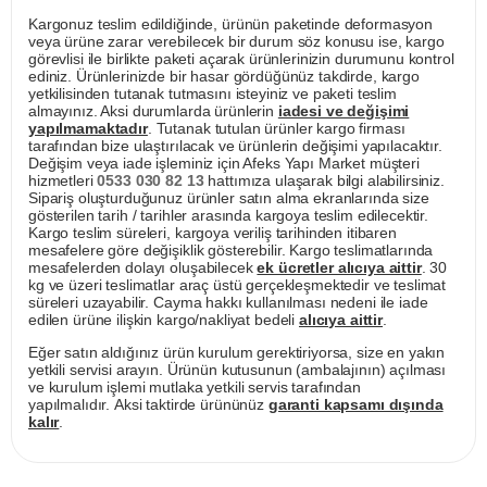
Kargonuz teslim edildiğinde, ürünün paketinde deformasyon
veya ürüne zarar verebilecek bir durum söz konusu ise, kargo
görevlisi ile birlikte paketi açarak ürünlerinizin durumunu kontrol
ediniz. Ürünlerinizde bir hasar gördüğünüz takdirde, kargo
yetkilisinden tutanak tutmasını isteyiniz ve paketi teslim
almayınız. Aksi durumlarda ürünlerin
iadesi ve değişimi
yapılmamaktadır
. Tutanak tutulan ürünler kargo firması
tarafından bize ulaştırılacak ve ürünlerin değişimi yapılacaktır.
Değişim veya iade işleminiz için Afeks Yapı Market müşteri
hizmetleri
0533 030 82 13
hattımıza ulaşarak bilgi alabilirsiniz.
Sipariş oluşturduğunuz ürünler satın alma ekranlarında size
gösterilen tarih / tarihler arasında kargoya teslim edilecektir.
Kargo teslim süreleri, kargoya veriliş tarihinden itibaren
mesafelere göre değişiklik gösterebilir. Kargo teslimatlarında
mesafelerden dolayı oluşabilecek
ek ücretler alıcıya aittir
. 30
kg ve üzeri teslimatlar araç üstü gerçekleşmektedir ve teslimat
süreleri uzayabilir. Cayma hakkı kullanılması nedeni ile iade
edilen ürüne ilişkin kargo/nakliyat bedeli
alıcıya aittir
.
Eğer satın aldığınız ürün kurulum gerektiriyorsa, size en yakın
yetkili servisi arayın. Ürünün kutusunun (ambalajının) açılması
ve kurulum işlemi mutlaka yetkili servis tarafından
yapılmalıdır. Aksi taktirde ürününüz
garanti kapsamı dışında
kalır
.