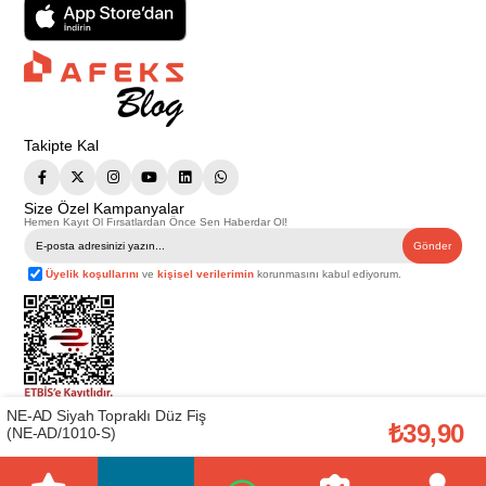
Takipte Kal
Size Özel Kampanyalar
Hemen Kayıt Ol Fırsatlardan Önce Sen Haberdar Ol!
Gönder
Üyelik koşullarını
ve
kişisel verilerimin
korunmasını kabul ediyorum.
NE-AD Siyah Topraklı Düz Fiş
Telif Hakkı © 2026
Afeks Yapı Market
. Tüm hakları saklıdır.
₺39,90
(NE-AD/1010-S)
Bu web sitesindeki tüm ürünler ticari amaçlıdır. Web sitemizde yer alan
görsel ve yazılı içerikler firmamıza ait olup, firmamızın yazılı izni alınmadan
hiçbir yazılı/görsel içerik, logo, kopyalanamaz, kaynak gösterilemez ve
başka yerlerde kullanılamaz. İçeriklerin izin alınmadan kopyalanması ve