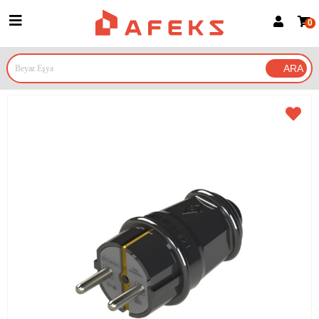
0
Üye Girişi
Üye Ol
Google İle Bağlan