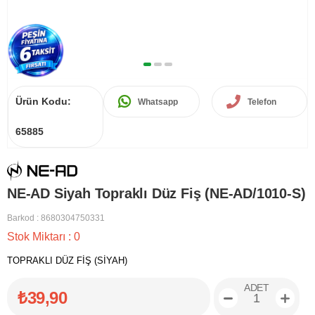
Ürün Kodu:
Whatsapp
Telefon
65885
NE-AD Siyah Topraklı Düz Fiş (NE-AD/1010-S)
Barkod
:
8680304750331
Stok Miktarı
:
0
TOPRAKLI DÜZ FİŞ (SİYAH)
ADET
₺39,90