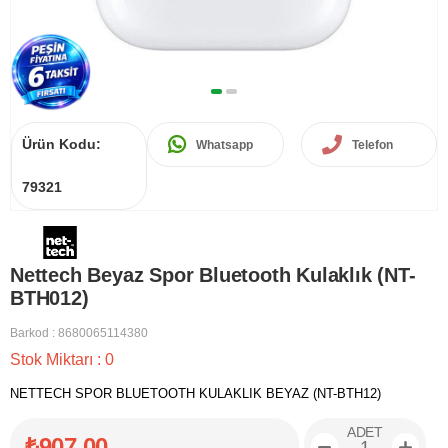
Ürün Kodu:
Whatsapp
Telefon
79321
Nettech Beyaz Spor Bluetooth Kulaklık (NT-
BTH012)
Barkod
:
8680065114380
Stok Miktarı
:
0
NETTECH SPOR BLUETOOTH KULAKLIK BEYAZ (NT-BTH12)
ADET
₺907,00