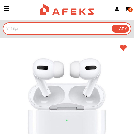
0
Üye Girişi
Üye Ol
Google İle Bağlan