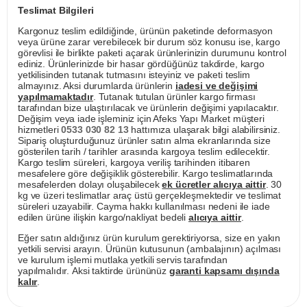
Teslimat Bilgileri
Kargonuz teslim edildiğinde, ürünün paketinde deformasyon
veya ürüne zarar verebilecek bir durum söz konusu ise, kargo
görevlisi ile birlikte paketi açarak ürünlerinizin durumunu kontrol
ediniz. Ürünlerinizde bir hasar gördüğünüz takdirde, kargo
yetkilisinden tutanak tutmasını isteyiniz ve paketi teslim
almayınız. Aksi durumlarda ürünlerin
iadesi ve değişimi
yapılmamaktadır
. Tutanak tutulan ürünler kargo firması
tarafından bize ulaştırılacak ve ürünlerin değişimi yapılacaktır.
Değişim veya iade işleminiz için Afeks Yapı Market müşteri
hizmetleri
0533 030 82 13
hattımıza ulaşarak bilgi alabilirsiniz.
Sipariş oluşturduğunuz ürünler satın alma ekranlarında size
gösterilen tarih / tarihler arasında kargoya teslim edilecektir.
Kargo teslim süreleri, kargoya veriliş tarihinden itibaren
mesafelere göre değişiklik gösterebilir. Kargo teslimatlarında
mesafelerden dolayı oluşabilecek
ek ücretler alıcıya aittir
. 30
kg ve üzeri teslimatlar araç üstü gerçekleşmektedir ve teslimat
süreleri uzayabilir. Cayma hakkı kullanılması nedeni ile iade
edilen ürüne ilişkin kargo/nakliyat bedeli
alıcıya aittir
.
Eğer satın aldığınız ürün kurulum gerektiriyorsa, size en yakın
yetkili servisi arayın. Ürünün kutusunun (ambalajının) açılması
ve kurulum işlemi mutlaka yetkili servis tarafından
yapılmalıdır. Aksi taktirde ürününüz
garanti kapsamı dışında
kalır
.