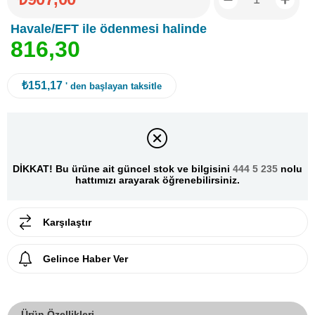
Havale/EFT ile ödenmesi halinde
8
1
6
,
3
0
₺151,17
' den başlayan taksitle
DİKKAT! Bu ürüne ait güncel stok ve bilgisini
444 5 235
nolu
hattımızı arayarak öğrenebilirsiniz.
Karşılaştır
Gelince Haber Ver
Ürün Özellikleri