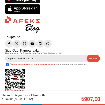
Takipte Kal
Size Özel Kampanyalar
Hemen Kayıt Ol Fırsatlardan Önce Sen Haberdar Ol!
Gönder
Üyelik koşullarını
ve
kişisel verilerimin
korunmasını kabul ediyorum.
Nettech Beyaz Spor Bluetooth
Telif Hakkı © 2026
Afeks Yapı Market
. Tüm hakları saklıdır.
₺907,00
Kulaklık (NT-BTH012)
Bu web sitesindeki tüm ürünler ticari amaçlıdır. Web sitemizde yer alan
görsel ve yazılı içerikler firmamıza ait olup, firmamızın yazılı izni alınmadan