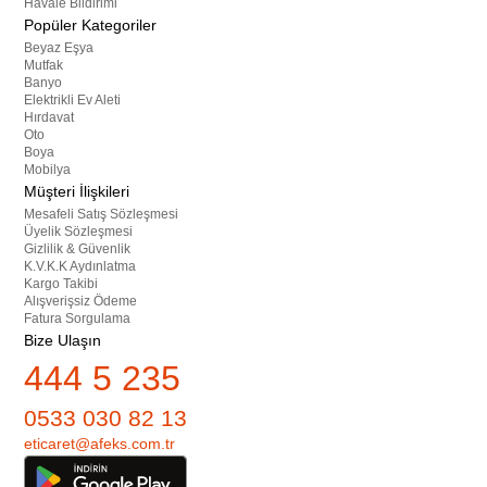
Havale Bildirimi
Popüler Kategoriler
Beyaz Eşya
Mutfak
Banyo
Elektrikli Ev Aleti
Hırdavat
Oto
Boya
Mobilya
Müşteri İlişkileri
Mesafeli Satış Sözleşmesi
Üyelik Sözleşmesi
Gizlilik & Güvenlik
K.V.K.K Aydınlatma
Kargo Takibi
Alışverişsiz Ödeme
Fatura Sorgulama
Bize Ulaşın
444 5 235
0533 030 82 13
eticaret@afeks.com.tr