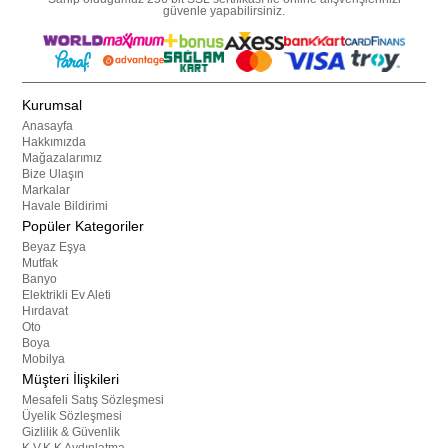
güvenle yapabilirsiniz.
Kurumsal
Anasayfa
Hakkımızda
Mağazalarımız
Bize Ulaşın
Markalar
Havale Bildirimi
Popüler Kategoriler
Beyaz Eşya
Mutfak
Banyo
Elektrikli Ev Aleti
Hırdavat
Oto
Boya
Mobilya
Müşteri İlişkileri
Mesafeli Satış Sözleşmesi
Üyelik Sözleşmesi
Gizlilik & Güvenlik
K.V.K.K Aydınlatma