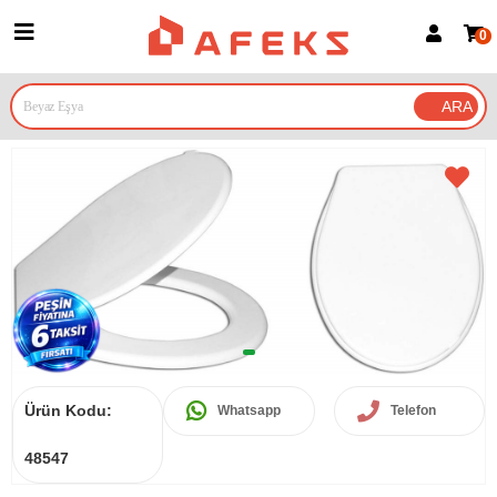
0
Üye Girişi
Üye Ol
Google İle Bağlan
Ürün Kodu:
Whatsapp
Telefon
48547