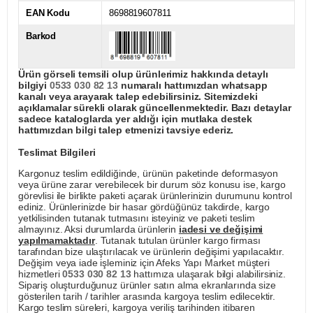
EAN Kodu
8698819607811
Barkod
Ürün görseli temsili olup ürünlerimiz hakkında detaylı
bilgiyi
0533 030 82 13
numaralı hattımızdan whatsapp
kanalı veya arayarak talep edebilirsiniz. Sitemizdeki
açıklamalar sürekli olarak güncellenmektedir. Bazı detaylar
sadece kataloglarda yer aldığı için mutlaka destek
hattımızdan bilgi talep etmenizi tavsiye ederiz.
Teslimat Bilgileri
Kargonuz teslim edildiğinde, ürünün paketinde deformasyon
veya ürüne zarar verebilecek bir durum söz konusu ise, kargo
görevlisi ile birlikte paketi açarak ürünlerinizin durumunu kontrol
ediniz. Ürünlerinizde bir hasar gördüğünüz takdirde, kargo
yetkilisinden tutanak tutmasını isteyiniz ve paketi teslim
almayınız. Aksi durumlarda ürünlerin
iadesi ve değişimi
yapılmamaktadır
. Tutanak tutulan ürünler kargo firması
tarafından bize ulaştırılacak ve ürünlerin değişimi yapılacaktır.
Değişim veya iade işleminiz için Afeks Yapı Market müşteri
hizmetleri
0533 030 82 13
hattımıza ulaşarak bilgi alabilirsiniz.
Sipariş oluşturduğunuz ürünler satın alma ekranlarında size
gösterilen tarih / tarihler arasında kargoya teslim edilecektir.
Kargo teslim süreleri, kargoya veriliş tarihinden itibaren