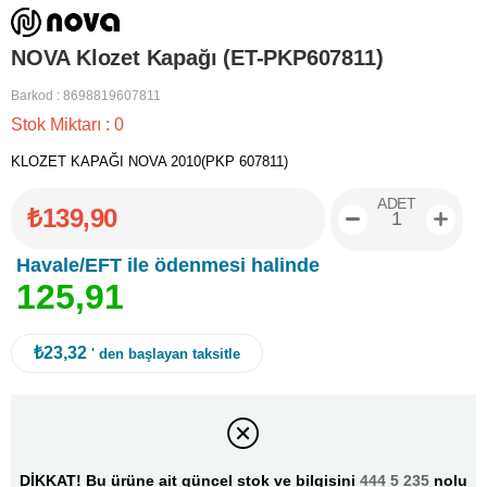
NOVA Klozet Kapağı (ET-PKP607811)
Barkod
:
8698819607811
Stok Miktarı
:
0
KLOZET KAPAĞI NOVA 2010(PKP 607811)
ADET
₺139,90
Havale/EFT ile ödenmesi halinde
1
2
5
,
9
1
₺23,32
' den başlayan taksitle
DİKKAT! Bu ürüne ait güncel stok ve bilgisini
444 5 235
nolu