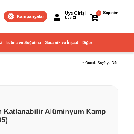
Üye Girişi
Sepetim
0
Kampanyalar
Üye Ol
ci
Isıtma ve Soğutma
Seramik ve İnşaat
Diğer
< Önceki Sayfaya Dön
 Katlanabilir Alüminyum Kamp
35)