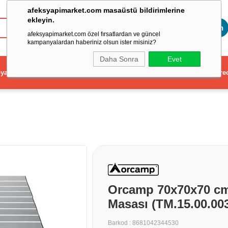
afeksyapimarket.com masaüstü bildirimlerine
ekleyin.
Toptan
afeksyapimarket.com özel fırsatlardan ve güncel
kampanyalardan haberiniz olsun ister misiniz?
Daha Sonra
Evet
ya
Elektrikli El Aleti
Aydınlatma ve Elektrik
Dekorasyon ve Ev Gere
Orcamp 70x70x70 cm
Masası (TM.15.00.00
Barkod
:
8681042344530