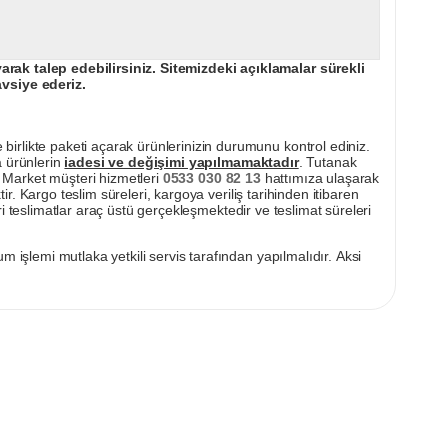
ak talep edebilirsiniz. Sitemizdeki açıklamalar sürekli
avsiye ederiz.
irlikte paketi açarak ürünlerinizin durumunu kontrol ediniz.
a ürünlerin
iadesi ve değişimi yapılmamaktadır
. Tutanak
pı Market müşteri hizmetleri
0533 030 82 13
hattımıza ulaşarak
ir. Kargo teslim süreleri, kargoya veriliş tarihinden itibaren
i teslimatlar araç üstü gerçekleşmektedir ve teslimat süreleri
m işlemi mutlaka yetkili servis tarafından yapılmalıdır. Aksi