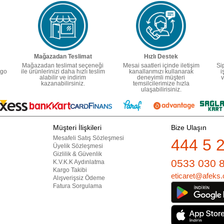
Mağazadan Teslimat
Hızlı Destek
Mağazadan teslimat seçeneği
Mesai saatleri içinde iletişim
Si
rgo
ile ürünlerinizi daha hızlı teslim
kanallarımızı kullanarak
i
alabilir ve indirim
deneyimli müşteri
v
kazanabilirsiniz.
temsilcilerimize hızla
ulaşabilirisiniz.
Müşteri İlişkileri
Bize Ulaşın
Mesafeli Satış Sözleşmesi
444 5 
Üyelik Sözleşmesi
Gizlilik & Güvenlik
0533 030 
K.V.K.K Aydınlatma
Kargo Takibi
eticaret@afeks.
Alışverişsiz Ödeme
Fatura Sorgulama