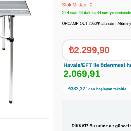
Stok Miktarı
:
0
4 saat 44 dakika 44 saniye
içerisinde
ORCAMP OUT-2050/Katlanabilir Alümin
₺2.299,90
Havale/EFT ile ödenmesi h
2
.
0
6
9
,
9
1
₺383,32
' den başlayan taksitle
DİKKAT! Bu ürüne ait güncel s