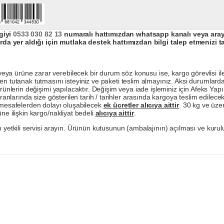
giyi
0533 030 82 13
numaralı hattımızdan whatsapp kanalı veya arayar
da yer aldığı için mutlaka destek hattımızdan bilgi talep etmenizi t
a ürüne zarar verebilecek bir durum söz konusu ise, kargo görevlisi ile b
en tutanak tutmasını isteyiniz ve paketi teslim almayınız. Aksi durumlard
ürünlerin değişimi yapılacaktır. Değişim veya iade işleminiz için Afeks Ya
ranlarında size gösterilen tarih / tarihler arasında kargoya teslim edilecekt
a mesafelerden dolayı oluşabilecek
ek ücretler alıcıya aittir
. 30 kg ve üzer
ne ilişkin kargo/nakliyat bedeli
alıcıya aittir
.
 yetkili servisi arayın. Ürünün kutusunun (ambalajının) açılması ve kurulu