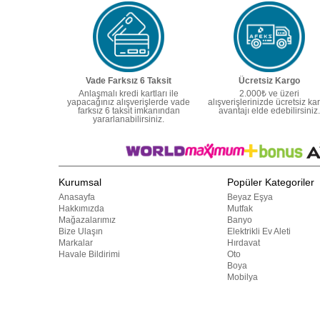
Vade Farksız 6 Taksit
Ücretsiz Kargo
Anlaşmalı kredi kartları ile
2.000₺ ve üzeri
yapacağınız alışverişlerde vade
alışverişlerinizde ücretsiz ka
farksız 6 taksit imkanından
avantajı elde edebilirsiniz.
yararlanabilirsiniz.
Kurumsal
Popüler Kategoriler
Anasayfa
Beyaz Eşya
Hakkımızda
Mutfak
Mağazalarımız
Banyo
Bize Ulaşın
Elektrikli Ev Aleti
Markalar
Hırdavat
Havale Bildirimi
Oto
Boya
Mobilya