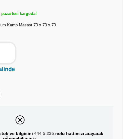
pazartesi kargoda!
yum Kamp Masası 70 x 70 x 70
alinde
tok ve bilgisini
444 5 235
nolu hattımızı arayarak
öğrenebilirsiniz.