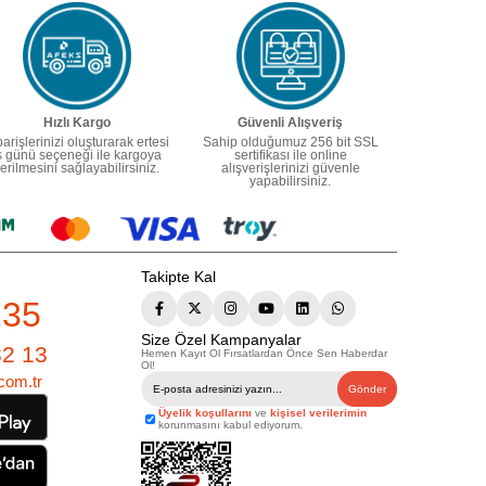
Hızlı Kargo
Güvenli Alışveriş
parişlerinizi oluşturarak ertesi
Sahip olduğumuz 256 bit SSL
ş günü seçeneği ile kargoya
sertifikası ile online
erilmesini sağlayabilirsiniz.
alışverişlerinizi güvenle
yapabilirsiniz.
Takipte Kal
235
Size Özel Kampanyalar
82 13
Hemen Kayıt Ol Fırsatlardan Önce Sen Haberdar
Ol!
com.tr
Gönder
Üyelik koşullarını
ve
kişisel verilerimin
korunmasını kabul ediyorum.