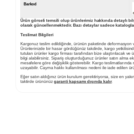
Barkod
Ürün görseli temsili olup ürünlerimiz hakkında detaylı bil
olarak güncellenmektedir. Bazı detaylar sadece kataloglar
Teslimat Bilgileri
Kargonuz teslim edildiğinde, ürünün paketinde deformasyon vey
Ürünlerinizde bir hasar gördüğünüz takdirde, kargo yetkilisind
tutulan ürünler kargo firması tarafından bize ulaştırılacak ve 
bilgi alabilirsiniz. Sipariş oluşturduğunuz ürünler satın alma ek
mesafelere göre değişiklik gösterebilir. Kargo teslimatlarınd
uzayabilir. Cayma hakkı kullanılması nedeni ile iade edilen ürü
Eğer satın aldığınız ürün kurulum gerektiriyorsa, size en yakın
taktirde ürününüz
garanti kapsamı dışında kalır
.