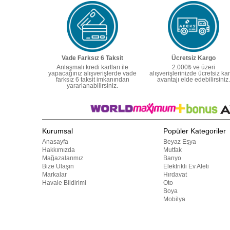
Vade Farksız 6 Taksit
Ücretsiz Kargo
Anlaşmalı kredi kartları ile
2.000₺ ve üzeri
yapacağınız alışverişlerde vade
alışverişlerinizde ücretsiz ka
farksız 6 taksit imkanından
avantajı elde edebilirsiniz.
yararlanabilirsiniz.
Kurumsal
Popüler Kategoriler
Anasayfa
Beyaz Eşya
Hakkımızda
Mutfak
Mağazalarımız
Banyo
Bize Ulaşın
Elektrikli Ev Aleti
Markalar
Hırdavat
Havale Bildirimi
Oto
Boya
Mobilya