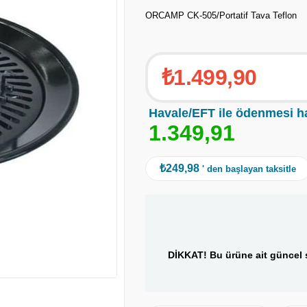
ORCAMP CK-505/Portatif Tava Teflon
₺1.499,90
Havale/EFT ile ödenmesi h
1
.
3
4
9
,
9
1
₺249,98
' den başlayan taksitle
DİKKAT! Bu ürüne ait güncel s