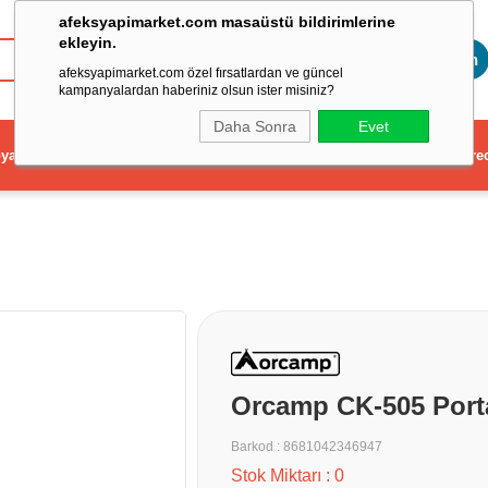
afeksyapimarket.com masaüstü bildirimlerine
ekleyin.
Toptan
afeksyapimarket.com özel fırsatlardan ve güncel
kampanyalardan haberiniz olsun ister misiniz?
Daha Sonra
Evet
ya
Elektrikli El Aleti
Aydınlatma ve Elektrik
Dekorasyon ve Ev Gere
Orcamp CK-505 Portat
Barkod
:
8681042346947
Stok Miktarı
:
0