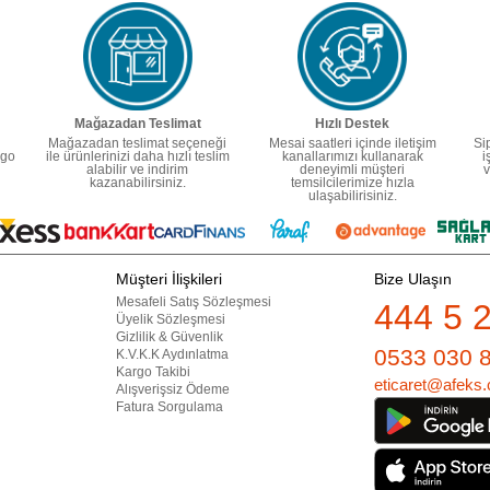
Mağazadan Teslimat
Hızlı Destek
Mağazadan teslimat seçeneği
Mesai saatleri içinde iletişim
Si
rgo
ile ürünlerinizi daha hızlı teslim
kanallarımızı kullanarak
i
alabilir ve indirim
deneyimli müşteri
v
kazanabilirsiniz.
temsilcilerimize hızla
ulaşabilirisiniz.
Müşteri İlişkileri
Bize Ulaşın
Mesafeli Satış Sözleşmesi
444 5 
Üyelik Sözleşmesi
Gizlilik & Güvenlik
0533 030 
K.V.K.K Aydınlatma
Kargo Takibi
eticaret@afeks.
Alışverişsiz Ödeme
Fatura Sorgulama