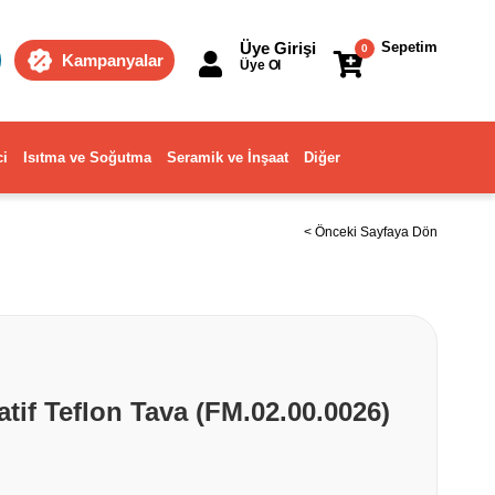
Üye Girişi
Sepetim
0
Kampanyalar
Üye Ol
ci
Isıtma ve Soğutma
Seramik ve İnşaat
Diğer
< Önceki Sayfaya Dön
if Teflon Tava (FM.02.00.0026)