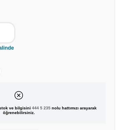
alinde
tok ve bilgisini
444 5 235
nolu hattımızı arayarak
öğrenebilirsiniz.