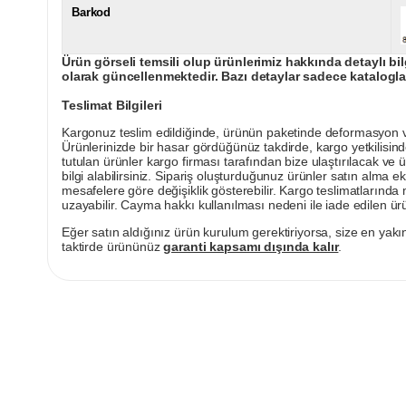
Barkod
Ürün görseli temsili olup ürünlerimiz hakkında detaylı bil
olarak güncellenmektedir. Bazı detaylar sadece kataloglar
Teslimat Bilgileri
Kargonuz teslim edildiğinde, ürünün paketinde deformasyon vey
Ürünlerinizde bir hasar gördüğünüz takdirde, kargo yetkilisind
tutulan ürünler kargo firması tarafından bize ulaştırılacak ve 
bilgi alabilirsiniz. Sipariş oluşturduğunuz ürünler satın alma ek
mesafelere göre değişiklik gösterebilir. Kargo teslimatlarınd
uzayabilir. Cayma hakkı kullanılması nedeni ile iade edilen ürü
Eğer satın aldığınız ürün kurulum gerektiriyorsa, size en yakın
taktirde ürününüz
garanti kapsamı dışında kalır
.