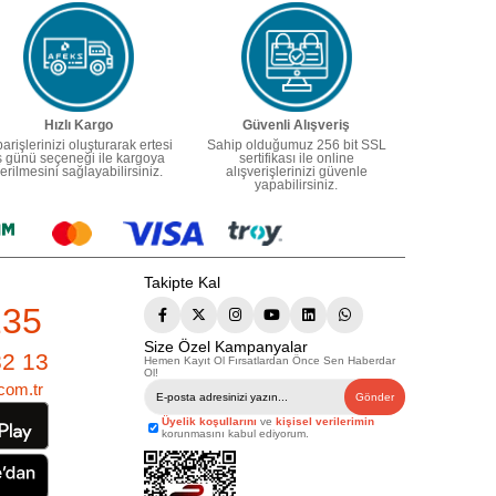
Hızlı Kargo
Güvenli Alışveriş
parişlerinizi oluşturarak ertesi
Sahip olduğumuz 256 bit SSL
ş günü seçeneği ile kargoya
sertifikası ile online
erilmesini sağlayabilirsiniz.
alışverişlerinizi güvenle
yapabilirsiniz.
Takipte Kal
235
Size Özel Kampanyalar
82 13
Hemen Kayıt Ol Fırsatlardan Önce Sen Haberdar
Ol!
com.tr
Gönder
Üyelik koşullarını
ve
kişisel verilerimin
korunmasını kabul ediyorum.