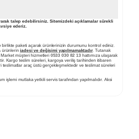
ak talep edebilirsiniz. Sitemizdeki açıklamalar sürekli
avsiye ederiz.
irlikte paketi açarak ürünlerinizin durumunu kontrol ediniz.
a ürünlerin
iadesi ve değişimi yapılmamaktadır
. Tutanak
pı Market müşteri hizmetleri
0533 030 82 13
hattımıza ulaşarak
ir. Kargo teslim süreleri, kargoya veriliş tarihinden itibaren
i teslimatlar araç üstü gerçekleşmektedir ve teslimat süreleri
m işlemi mutlaka yetkili servis tarafından yapılmalıdır. Aksi