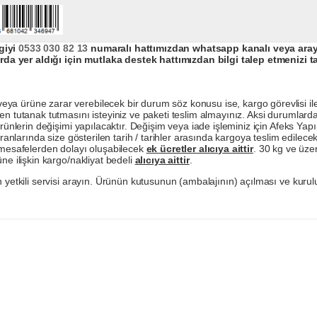
giyi
0533 030 82 13
numaralı hattımızdan whatsapp kanalı veya arayar
da yer aldığı için mutlaka destek hattımızdan bilgi talep etmenizi t
a ürüne zarar verebilecek bir durum söz konusu ise, kargo görevlisi ile b
en tutanak tutmasını isteyiniz ve paketi teslim almayınız. Aksi durumlard
ürünlerin değişimi yapılacaktır. Değişim veya iade işleminiz için Afeks Ya
ranlarında size gösterilen tarih / tarihler arasında kargoya teslim edilecekt
a mesafelerden dolayı oluşabilecek
ek ücretler alıcıya aittir
. 30 kg ve üzer
ne ilişkin kargo/nakliyat bedeli
alıcıya aittir
.
 yetkili servisi arayın. Ürünün kutusunun (ambalajının) açılması ve kurulu