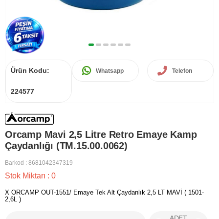
Ürün Kodu:
Whatsapp
Telefon
224577
Orcamp Mavi 2,5 Litre Retro Emaye Kamp
Çaydanlığı (TM.15.00.0062)
Barkod
:
8681042347319
Stok Miktarı
:
0
X ORCAMP OUT-1551/ Emaye Tek Alt Çaydanlık 2,5 LT MAVİ ( 1501-
2,6L )
ADET