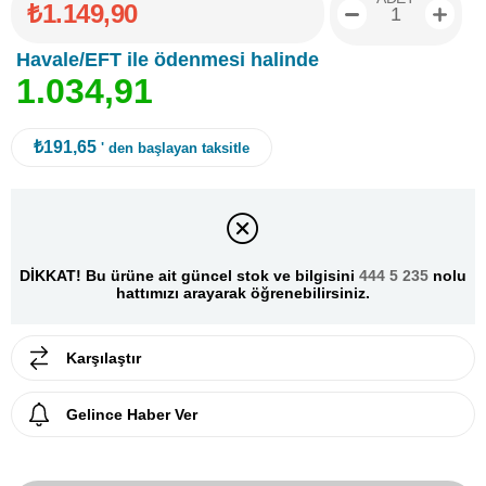
₺1.149,90
Havale/EFT ile ödenmesi halinde
1
.
0
3
4
,
9
1
₺191,65
' den başlayan taksitle
DİKKAT! Bu ürüne ait güncel stok ve bilgisini
444 5 235
nolu
hattımızı arayarak öğrenebilirsiniz.
Karşılaştır
Gelince Haber Ver