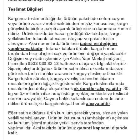
Teslimat Bilgileri
Kargonuz teslim edildiğinde, ürünün paketinde deformasyon
veya ürüne zarar verebilecek bir durum söz konusu ise, kargo
görevlisi ile birlikte paketi açarak ürünlerinizin durumunu kontrol
ediniz. Ürünlerinizde bir hasar gördüğünüz takdirde, kargo
yetkilisinden tutanak tutmasını isteyiniz ve paketi teslim
almayınız. Aksi durumlarda ürünlerin
iadesi ve değişimi
yapılmamaktadır
. Tutanak tutulan ürünler kargo firması
tarafından bize ulaştırılacak ve ürünlerin değişimi yapılacaktır.
Değişim veya iade işleminiz için Afeks Yapı Market müşteri
hizmetleri
0533 030 82 13
hattımıza ulaşarak bilgi alabilirsiniz.
Sipariş oluşturduğunuz ürünler satın alma ekranlarında size
gösterilen tarih / tarihler arasında kargoya teslim edilecektir.
Kargo teslim süreleri, kargoya veriliş tarihinden itibaren
mesafelere göre değişiklik gösterebilir. Kargo teslimatlarında
mesafelerden dolayı oluşabilecek
ek ücretler alıcıya aittir
. 30
kg ve üzeri teslimatlar araç üstü gerçekleşmektedir ve teslimat
süreleri uzayabilir. Cayma hakkı kullanılması nedeni ile iade
edilen ürüne ilişkin kargo/nakliyat bedeli
alıcıya aittir
.
Eğer satın aldığınız ürün kurulum gerektiriyorsa, size en yakın
yetkili servisi arayın. Ürünün kutusunun (ambalajının) açılması
ve kurulum işlemi mutlaka yetkili servis tarafından
yapılmalıdır. Aksi taktirde ürününüz
garanti kapsamı dışında
kalır
.