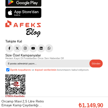
Takipte Kal
Size Özel Kampanyalar
Hemen Kayıt Ol Fırsatlardan Önce Sen Haberdar Ol!
Gönder
Üyelik koşullarını
ve
kişisel verilerimin
korunmasını kabul ediyorum.
Orcamp Mavi 2,5 Litre Retro
Telif Hakkı © 2026
Afeks Yapı Market
. Tüm hakları saklıdır.
₺1.149,90
Emaye Kamp Çaydanlığı
Bu web sitesindeki tüm ürünler ticari amaçlıdır. Web sitemizde yer alan