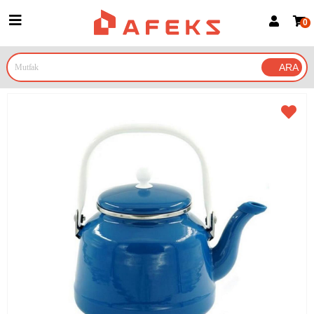
0
Üye Girişi
Üye Ol
Google İle Bağlan