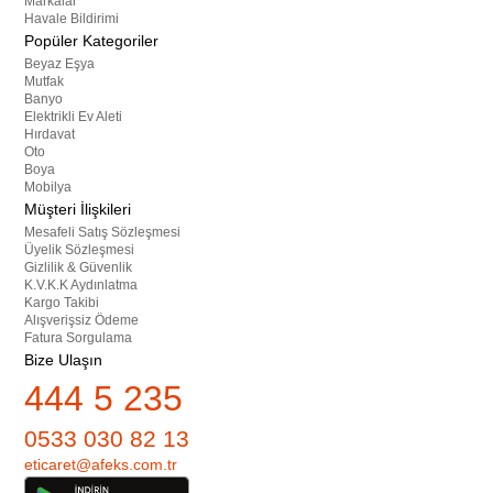
Markalar
Havale Bildirimi
Popüler Kategoriler
Beyaz Eşya
Mutfak
Banyo
Elektrikli Ev Aleti
Hırdavat
Oto
Boya
Mobilya
Müşteri İlişkileri
Mesafeli Satış Sözleşmesi
Üyelik Sözleşmesi
Gizlilik & Güvenlik
K.V.K.K Aydınlatma
Kargo Takibi
Alışverişsiz Ödeme
Fatura Sorgulama
Bize Ulaşın
444 5 235
0533 030 82 13
eticaret@afeks.com.tr