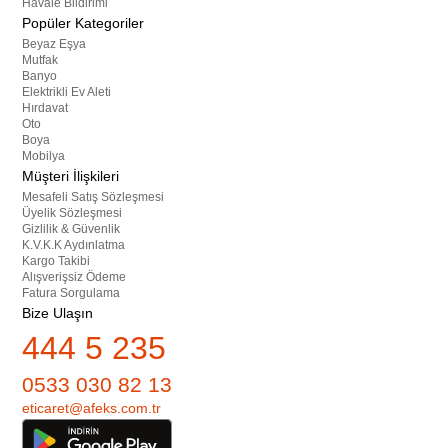
Havale Bildirimi
Popüler Kategoriler
Beyaz Eşya
Mutfak
Banyo
Elektrikli Ev Aleti
Hırdavat
Oto
Boya
Mobilya
Müşteri İlişkileri
Mesafeli Satış Sözleşmesi
Üyelik Sözleşmesi
Gizlilik & Güvenlik
K.V.K.K Aydınlatma
Kargo Takibi
Alışverişsiz Ödeme
Fatura Sorgulama
Bize Ulaşın
444 5 235
0533 030 82 13
eticaret@afeks.com.tr