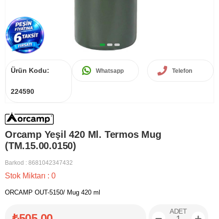
Ürün Kodu:
Whatsapp
Telefon
224590
Orcamp Yeşil 420 Ml. Termos Mug
(TM.15.00.0150)
Barkod
:
8681042347432
Stok Miktarı
:
0
ORCAMP OUT-5150/ Mug 420 ml
ADET
₺505,00