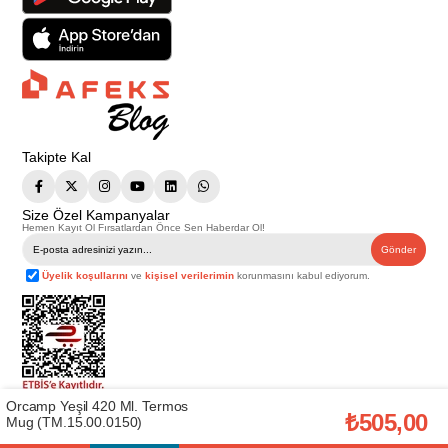
Takipte Kal
Size Özel Kampanyalar
Hemen Kayıt Ol Fırsatlardan Önce Sen Haberdar Ol!
Gönder
Üyelik koşullarını
ve
kişisel verilerimin
korunmasını kabul ediyorum.
Orcamp Yeşil 420 Ml. Termos
Telif Hakkı © 2026
Afeks Yapı Market
. Tüm hakları saklıdır.
₺505,00
Mug (TM.15.00.0150)
Bu web sitesindeki tüm ürünler ticari amaçlıdır. Web sitemizde yer alan
görsel ve yazılı içerikler firmamıza ait olup, firmamızın yazılı izni alınmadan