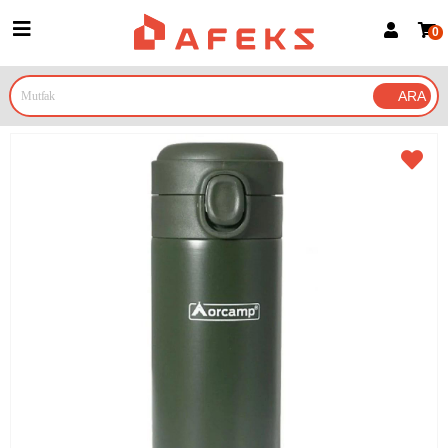
0
Üye Girişi
Üye Ol
Google İle Bağlan