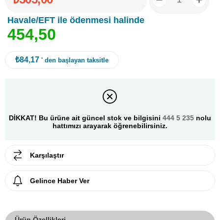
Havale/EFT ile ödenmesi halinde
4
5
4
,
5
0
₺84,17
' den başlayan taksitle
DİKKAT! Bu ürüne ait güncel stok ve bilgisini
444 5 235
nolu
hattımızı arayarak öğrenebilirsiniz.
Karşılaştır
Gelince Haber Ver
Ürün Özellikleri