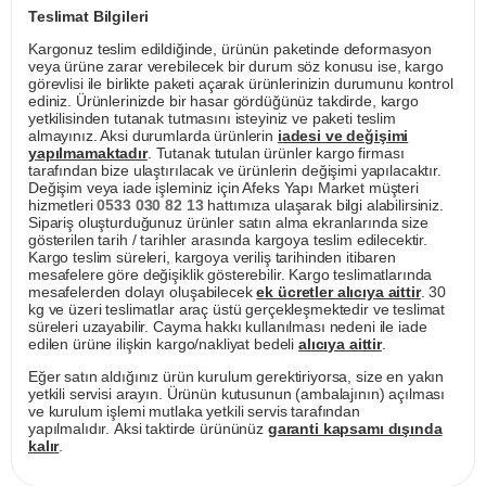
Teslimat Bilgileri
Kargonuz teslim edildiğinde, ürünün paketinde deformasyon
veya ürüne zarar verebilecek bir durum söz konusu ise, kargo
görevlisi ile birlikte paketi açarak ürünlerinizin durumunu kontrol
ediniz. Ürünlerinizde bir hasar gördüğünüz takdirde, kargo
yetkilisinden tutanak tutmasını isteyiniz ve paketi teslim
almayınız. Aksi durumlarda ürünlerin
iadesi ve değişimi
yapılmamaktadır
. Tutanak tutulan ürünler kargo firması
tarafından bize ulaştırılacak ve ürünlerin değişimi yapılacaktır.
Değişim veya iade işleminiz için Afeks Yapı Market müşteri
hizmetleri
0533 030 82 13
hattımıza ulaşarak bilgi alabilirsiniz.
Sipariş oluşturduğunuz ürünler satın alma ekranlarında size
gösterilen tarih / tarihler arasında kargoya teslim edilecektir.
Kargo teslim süreleri, kargoya veriliş tarihinden itibaren
mesafelere göre değişiklik gösterebilir. Kargo teslimatlarında
mesafelerden dolayı oluşabilecek
ek ücretler alıcıya aittir
. 30
kg ve üzeri teslimatlar araç üstü gerçekleşmektedir ve teslimat
süreleri uzayabilir. Cayma hakkı kullanılması nedeni ile iade
edilen ürüne ilişkin kargo/nakliyat bedeli
alıcıya aittir
.
Eğer satın aldığınız ürün kurulum gerektiriyorsa, size en yakın
yetkili servisi arayın. Ürünün kutusunun (ambalajının) açılması
ve kurulum işlemi mutlaka yetkili servis tarafından
yapılmalıdır. Aksi taktirde ürününüz
garanti kapsamı dışında
kalır
.