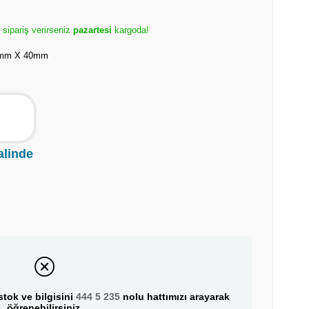
 sipariş verirseniz
pazartesi
kargoda!
0mm X 40mm
alinde
tok ve bilgisini
444 5 235
nolu hattımızı arayarak
öğrenebilirsiniz.