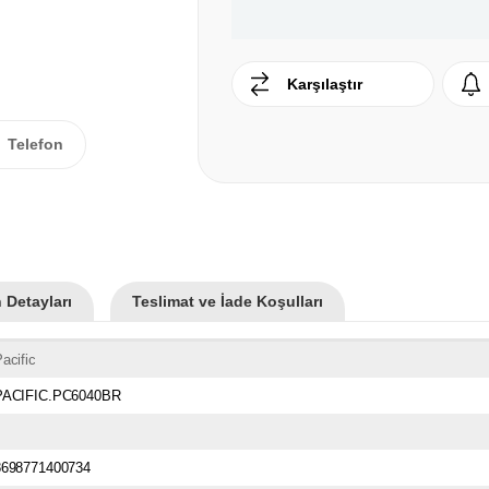
Karşılaştır
Telefon
 Detayları
Teslimat ve İade Koşulları
acific
PACIFIC.PC6040BR
8698771400734