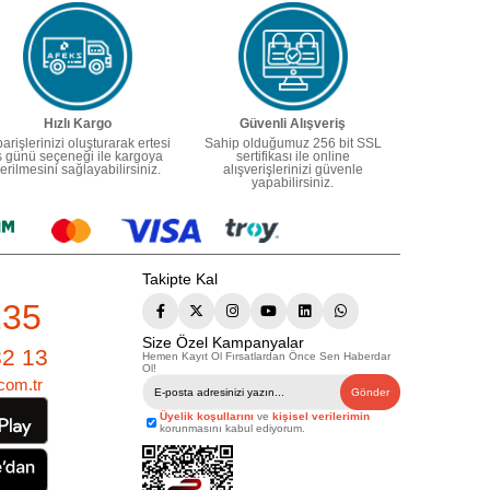
Hızlı Kargo
Güvenli Alışveriş
parişlerinizi oluşturarak ertesi
Sahip olduğumuz 256 bit SSL
ş günü seçeneği ile kargoya
sertifikası ile online
erilmesini sağlayabilirsiniz.
alışverişlerinizi güvenle
yapabilirsiniz.
Takipte Kal
235
Size Özel Kampanyalar
82 13
Hemen Kayıt Ol Fırsatlardan Önce Sen Haberdar
Ol!
com.tr
Gönder
Üyelik koşullarını
ve
kişisel verilerimin
korunmasını kabul ediyorum.