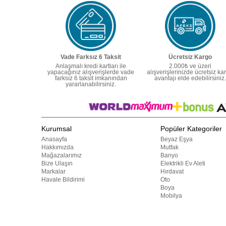
Vade Farksız 6 Taksit
Ücretsiz Kargo
Anlaşmalı kredi kartları ile
2.000₺ ve üzeri
yapacağınız alışverişlerde vade
alışverişlerinizde ücretsiz ka
farksız 6 taksit imkanından
avantajı elde edebilirsiniz.
yararlanabilirsiniz.
Kurumsal
Popüler Kategoriler
Anasayfa
Beyaz Eşya
Hakkımızda
Mutfak
Mağazalarımız
Banyo
Bize Ulaşın
Elektrikli Ev Aleti
Markalar
Hırdavat
Havale Bildirimi
Oto
Boya
Mobilya