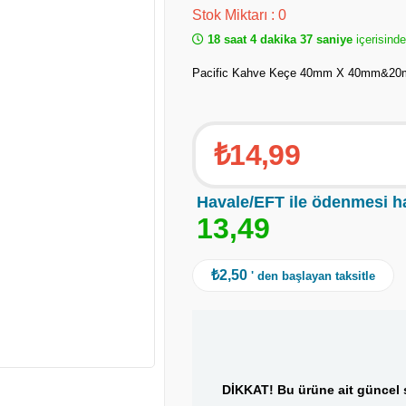
Stok Miktarı
:
0
18 saat 4 dakika 37 saniye
içerisinde
Pacific Kahve Keçe 40mm X 40mm&2
₺14,99
Havale/EFT ile ödenmesi h
1
3
,
4
9
₺2,50
' den başlayan taksitle
DİKKAT! Bu ürüne ait güncel s