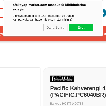
afeksyapimarket.com masaüstü bildirimlerine
ekleyin.
Toptan
afeksyapimarket.com özel fırsatlardan ve güncel
kampanyalardan haberiniz olsun ister misiniz?
Daha Sonra
Evet
ya
Elektrikli El Aleti
Aydınlatma ve Elektrik
Dekorasyon ve Ev Gere
Pacific Kahverengi 
(PACIFIC.PC6040BR)
Barkod
:
8698771400734