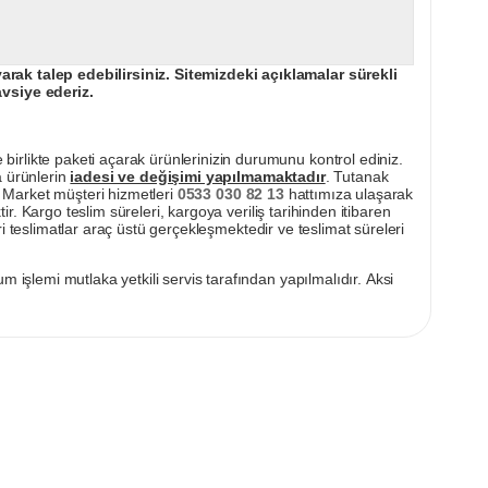
ak talep edebilirsiniz. Sitemizdeki açıklamalar sürekli
avsiye ederiz.
irlikte paketi açarak ürünlerinizin durumunu kontrol ediniz.
a ürünlerin
iadesi ve değişimi yapılmamaktadır
. Tutanak
pı Market müşteri hizmetleri
0533 030 82 13
hattımıza ulaşarak
ir. Kargo teslim süreleri, kargoya veriliş tarihinden itibaren
i teslimatlar araç üstü gerçekleşmektedir ve teslimat süreleri
m işlemi mutlaka yetkili servis tarafından yapılmalıdır. Aksi