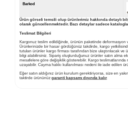
Barkod
Ürün görseli temsili olup ürünlerimiz hakkında detaylı bil
olarak güncellenmektedir. Bazı detaylar sadece kataloglar
Teslimat Bilgileri
Kargonuz teslim edildiğinde, ürünün paketinde deformasyon vey
Ürünlerinizde bir hasar gördüğünüz takdirde, kargo yetkilisind
tutulan ürünler kargo firması tarafından bize ulaştırılacak ve 
bilgi alabilirsiniz. Sipariş oluşturduğunuz ürünler satın alma ek
mesafelere göre değişiklik gösterebilir. Kargo teslimatlarınd
uzayabilir. Cayma hakkı kullanılması nedeni ile iade edilen ürü
Eğer satın aldığınız ürün kurulum gerektiriyorsa, size en yakın
taktirde ürününüz
garanti kapsamı dışında kalır
.