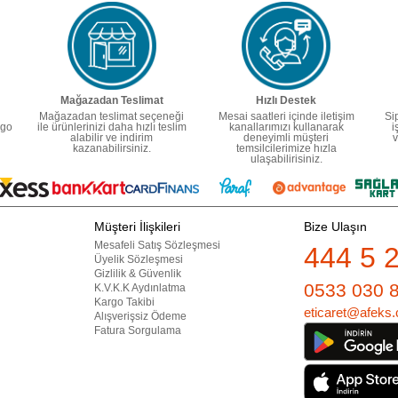
Mağazadan Teslimat
Hızlı Destek
Mağazadan teslimat seçeneği
Mesai saatleri içinde iletişim
Si
rgo
ile ürünlerinizi daha hızlı teslim
kanallarımızı kullanarak
i
alabilir ve indirim
deneyimli müşteri
v
kazanabilirsiniz.
temsilcilerimize hızla
ulaşabilirisiniz.
Müşteri İlişkileri
Bize Ulaşın
Mesafeli Satış Sözleşmesi
444 5 
Üyelik Sözleşmesi
Gizlilik & Güvenlik
0533 030 
K.V.K.K Aydınlatma
Kargo Takibi
eticaret@afeks.
Alışverişsiz Ödeme
Fatura Sorgulama