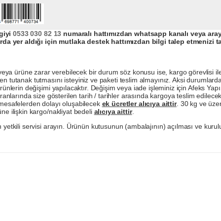
giyi
0533 030 82 13
numaralı hattımızdan whatsapp kanalı veya arayar
da yer aldığı için mutlaka destek hattımızdan bilgi talep etmenizi t
a ürüne zarar verebilecek bir durum söz konusu ise, kargo görevlisi ile b
en tutanak tutmasını isteyiniz ve paketi teslim almayınız. Aksi durumlard
ürünlerin değişimi yapılacaktır. Değişim veya iade işleminiz için Afeks Ya
ranlarında size gösterilen tarih / tarihler arasında kargoya teslim edilecekt
a mesafelerden dolayı oluşabilecek
ek ücretler alıcıya aittir
. 30 kg ve üzer
ne ilişkin kargo/nakliyat bedeli
alıcıya aittir
.
 yetkili servisi arayın. Ürünün kutusunun (ambalajının) açılması ve kurulu