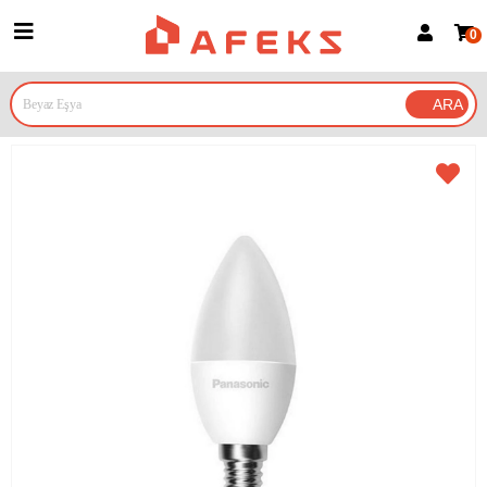
0
Üye Girişi
Üye Ol
Google İle Bağlan