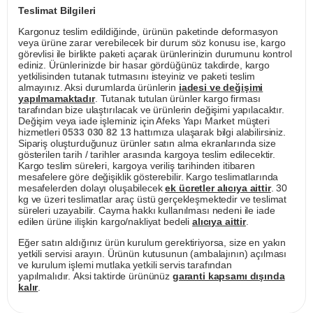
Teslimat Bilgileri
Kargonuz teslim edildiğinde, ürünün paketinde deformasyon
veya ürüne zarar verebilecek bir durum söz konusu ise, kargo
görevlisi ile birlikte paketi açarak ürünlerinizin durumunu kontrol
ediniz. Ürünlerinizde bir hasar gördüğünüz takdirde, kargo
yetkilisinden tutanak tutmasını isteyiniz ve paketi teslim
almayınız. Aksi durumlarda ürünlerin
iadesi ve değişimi
yapılmamaktadır
. Tutanak tutulan ürünler kargo firması
tarafından bize ulaştırılacak ve ürünlerin değişimi yapılacaktır.
Değişim veya iade işleminiz için Afeks Yapı Market müşteri
hizmetleri
0533 030 82 13
hattımıza ulaşarak bilgi alabilirsiniz.
Sipariş oluşturduğunuz ürünler satın alma ekranlarında size
gösterilen tarih / tarihler arasında kargoya teslim edilecektir.
Kargo teslim süreleri, kargoya veriliş tarihinden itibaren
mesafelere göre değişiklik gösterebilir. Kargo teslimatlarında
mesafelerden dolayı oluşabilecek
ek ücretler alıcıya aittir
. 30
kg ve üzeri teslimatlar araç üstü gerçekleşmektedir ve teslimat
süreleri uzayabilir. Cayma hakkı kullanılması nedeni ile iade
edilen ürüne ilişkin kargo/nakliyat bedeli
alıcıya aittir
.
Eğer satın aldığınız ürün kurulum gerektiriyorsa, size en yakın
yetkili servisi arayın. Ürünün kutusunun (ambalajının) açılması
ve kurulum işlemi mutlaka yetkili servis tarafından
yapılmalıdır. Aksi taktirde ürününüz
garanti kapsamı dışında
kalır
.