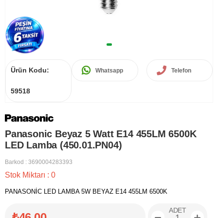
Ürün Kodu:
Whatsapp
Telefon
59518
Panasonic Beyaz 5 Watt E14 455LM 6500K
LED Lamba (450.01.PN04)
Barkod
:
3690004283393
Stok Miktarı
:
0
PANASONİC LED LAMBA 5W BEYAZ E14 455LM 6500K
ADET
₺46,00