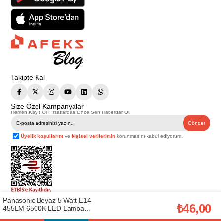
Takipte Kal
Size Özel Kampanyalar
Hemen Kayıt Ol Fırsatlardan Önce Sen Haberdar Ol!
Gönder
Üyelik koşullarını
ve
kişisel verilerimin
korunmasını kabul ediyorum.
Panasonic Beyaz 5 Watt E14
Telif Hakkı © 2026
Afeks Yapı Market
. Tüm hakları saklıdır.
₺46,00
455LM 6500K LED Lamba
Bu web sitesindeki tüm ürünler ticari amaçlıdır. Web sitemizde yer alan
(450.01.PN04)
görsel ve yazılı içerikler firmamıza ait olup, firmamızın yazılı izni alınmadan