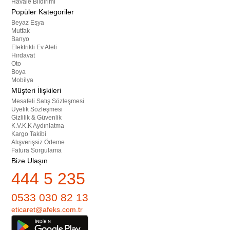
Havale Bildirimi
Popüler Kategoriler
Beyaz Eşya
Mutfak
Banyo
Elektrikli Ev Aleti
Hırdavat
Oto
Boya
Mobilya
Müşteri İlişkileri
Mesafeli Satış Sözleşmesi
Üyelik Sözleşmesi
Gizlilik & Güvenlik
K.V.K.K Aydınlatma
Kargo Takibi
Alışverişsiz Ödeme
Fatura Sorgulama
Bize Ulaşın
444 5 235
0533 030 82 13
eticaret@afeks.com.tr