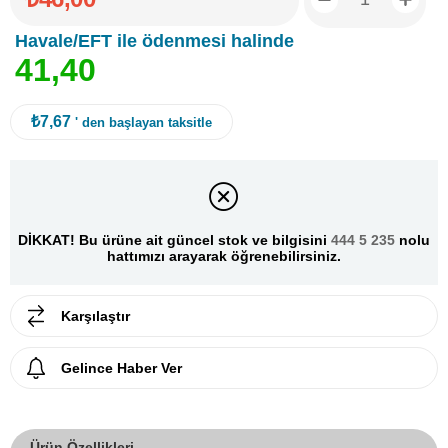
Havale/EFT ile ödenmesi halinde
4
1
,
4
0
₺7,67
' den başlayan taksitle
DİKKAT! Bu ürüne ait güncel stok ve bilgisini
444 5 235
nolu
hattımızı arayarak öğrenebilirsiniz.
Karşılaştır
Gelince Haber Ver
Ürün Özellikleri