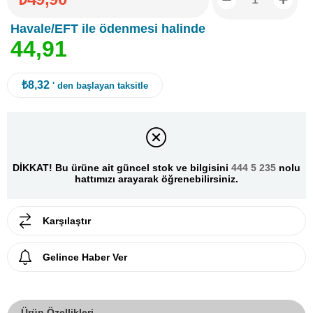
Havale/EFT ile ödenmesi halinde
4
4
,
9
1
₺8,32
' den başlayan taksitle
DİKKAT! Bu ürüne ait güncel stok ve bilgisini
444 5 235
nolu
hattımızı arayarak öğrenebilirsiniz.
Karşılaştır
Gelince Haber Ver
Ürün Özellikleri