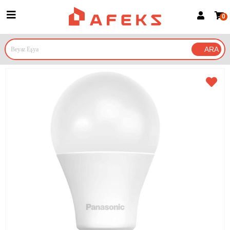
0
Üye Girişi
Üye Ol
Google İle Bağlan