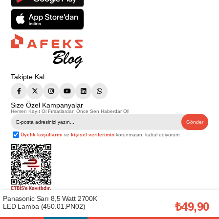
Takipte Kal
Size Özel Kampanyalar
Hemen Kayıt Ol Fırsatlardan Önce Sen Haberdar Ol!
Gönder
Üyelik koşullarını
ve
kişisel verilerimin
korunmasını kabul ediyorum.
Panasonic Sarı 8,5 Watt 2700K
Telif Hakkı © 2026
Afeks Yapı Market
. Tüm hakları saklıdır.
₺49,90
LED Lamba (450.01.PN02)
Bu web sitesindeki tüm ürünler ticari amaçlıdır. Web sitemizde yer alan
görsel ve yazılı içerikler firmamıza ait olup, firmamızın yazılı izni alınmadan