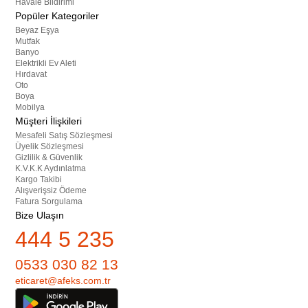
Havale Bildirimi
Popüler Kategoriler
Beyaz Eşya
Mutfak
Banyo
Elektrikli Ev Aleti
Hırdavat
Oto
Boya
Mobilya
Müşteri İlişkileri
Mesafeli Satış Sözleşmesi
Üyelik Sözleşmesi
Gizlilik & Güvenlik
K.V.K.K Aydınlatma
Kargo Takibi
Alışverişsiz Ödeme
Fatura Sorgulama
Bize Ulaşın
444 5 235
0533 030 82 13
eticaret@afeks.com.tr