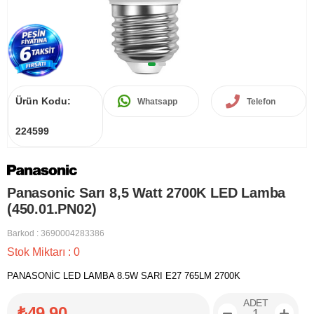
Ürün Kodu:
Whatsapp
Telefon
224599
Panasonic Sarı 8,5 Watt 2700K LED Lamba
(450.01.PN02)
Barkod
:
3690004283386
Stok Miktarı
:
0
PANASONİC LED LAMBA 8.5W SARI E27 765LM 2700K
ADET
₺49,90