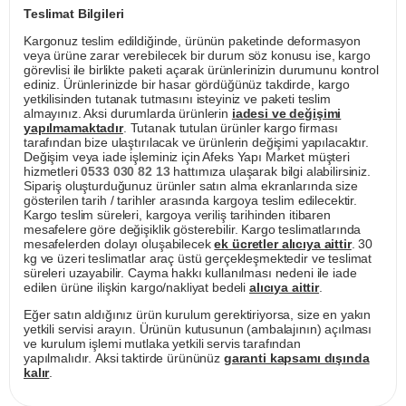
Teslimat Bilgileri
Kargonuz teslim edildiğinde, ürünün paketinde deformasyon
veya ürüne zarar verebilecek bir durum söz konusu ise, kargo
görevlisi ile birlikte paketi açarak ürünlerinizin durumunu kontrol
ediniz. Ürünlerinizde bir hasar gördüğünüz takdirde, kargo
yetkilisinden tutanak tutmasını isteyiniz ve paketi teslim
almayınız. Aksi durumlarda ürünlerin
iadesi ve değişimi
yapılmamaktadır
. Tutanak tutulan ürünler kargo firması
tarafından bize ulaştırılacak ve ürünlerin değişimi yapılacaktır.
Değişim veya iade işleminiz için Afeks Yapı Market müşteri
hizmetleri
0533 030 82 13
hattımıza ulaşarak bilgi alabilirsiniz.
Sipariş oluşturduğunuz ürünler satın alma ekranlarında size
gösterilen tarih / tarihler arasında kargoya teslim edilecektir.
Kargo teslim süreleri, kargoya veriliş tarihinden itibaren
mesafelere göre değişiklik gösterebilir. Kargo teslimatlarında
mesafelerden dolayı oluşabilecek
ek ücretler alıcıya aittir
. 30
kg ve üzeri teslimatlar araç üstü gerçekleşmektedir ve teslimat
süreleri uzayabilir. Cayma hakkı kullanılması nedeni ile iade
edilen ürüne ilişkin kargo/nakliyat bedeli
alıcıya aittir
.
Eğer satın aldığınız ürün kurulum gerektiriyorsa, size en yakın
yetkili servisi arayın. Ürünün kutusunun (ambalajının) açılması
ve kurulum işlemi mutlaka yetkili servis tarafından
yapılmalıdır. Aksi taktirde ürününüz
garanti kapsamı dışında
kalır
.