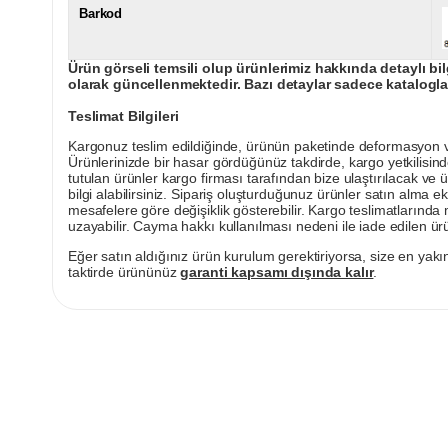
Barkod
Ürün görseli temsili olup ürünlerimiz hakkında detaylı bil
olarak güncellenmektedir. Bazı detaylar sadece kataloglar
Teslimat Bilgileri
Kargonuz teslim edildiğinde, ürünün paketinde deformasyon vey
Ürünlerinizde bir hasar gördüğünüz takdirde, kargo yetkilisind
tutulan ürünler kargo firması tarafından bize ulaştırılacak ve 
bilgi alabilirsiniz. Sipariş oluşturduğunuz ürünler satın alma ek
mesafelere göre değişiklik gösterebilir. Kargo teslimatlarınd
uzayabilir. Cayma hakkı kullanılması nedeni ile iade edilen ürü
Eğer satın aldığınız ürün kurulum gerektiriyorsa, size en yakın
taktirde ürününüz
garanti kapsamı dışında kalır
.