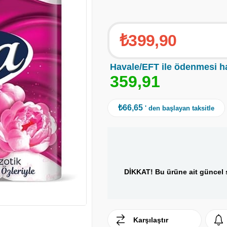
₺399,90
Havale/EFT ile ödenmesi h
3
5
9
,
9
1
₺66,65
' den başlayan taksitle
DİKKAT! Bu ürüne ait güncel s
Karşılaştır