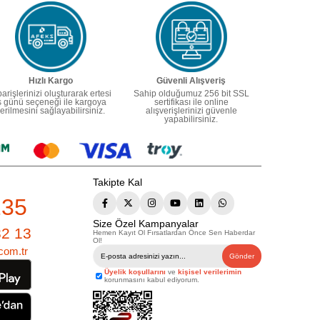
Hızlı Kargo
Güvenli Alışveriş
parişlerinizi oluşturarak ertesi
Sahip olduğumuz 256 bit SSL
ş günü seçeneği ile kargoya
sertifikası ile online
erilmesini sağlayabilirsiniz.
alışverişlerinizi güvenle
yapabilirsiniz.
Takipte Kal
235
Size Özel Kampanyalar
82 13
Hemen Kayıt Ol Fırsatlardan Önce Sen Haberdar
Ol!
com.tr
Gönder
Üyelik koşullarını
ve
kişisel verilerimin
korunmasını kabul ediyorum.