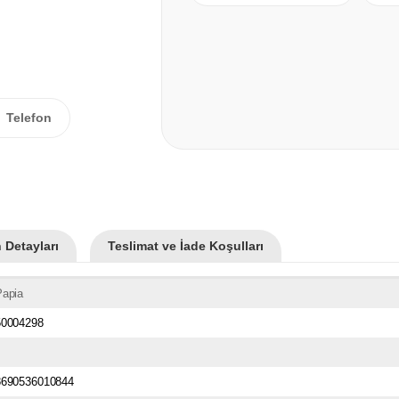
Telefon
 Detayları
Teslimat ve İade Koşulları
Papia
50004298
8690536010844