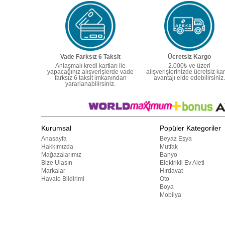
Vade Farksız 6 Taksit
Ücretsiz Kargo
Anlaşmalı kredi kartları ile
2.000₺ ve üzeri
yapacağınız alışverişlerde vade
alışverişlerinizde ücretsiz ka
farksız 6 taksit imkanından
avantajı elde edebilirsiniz.
yararlanabilirsiniz.
Kurumsal
Popüler Kategoriler
Anasayfa
Beyaz Eşya
Hakkımızda
Mutfak
Mağazalarımız
Banyo
Bize Ulaşın
Elektrikli Ev Aleti
Markalar
Hırdavat
Havale Bildirimi
Oto
Boya
Mobilya