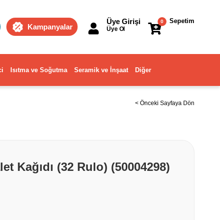
Üye Girişi
Sepetim
0
Kampanyalar
Üye Ol
ci
Isıtma ve Soğutma
Seramik ve İnşaat
Diğer
< Önceki Sayfaya Dön
et Kağıdı (32 Rulo) (50004298)