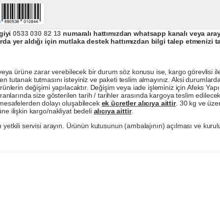
giyi
0533 030 82 13
numaralı hattımızdan whatsapp kanalı veya arayar
da yer aldığı için mutlaka destek hattımızdan bilgi talep etmenizi t
a ürüne zarar verebilecek bir durum söz konusu ise, kargo görevlisi ile b
en tutanak tutmasını isteyiniz ve paketi teslim almayınız. Aksi durumlard
ürünlerin değişimi yapılacaktır. Değişim veya iade işleminiz için Afeks Ya
ranlarında size gösterilen tarih / tarihler arasında kargoya teslim edilecekt
a mesafelerden dolayı oluşabilecek
ek ücretler alıcıya aittir
. 30 kg ve üzer
ne ilişkin kargo/nakliyat bedeli
alıcıya aittir
.
 yetkili servisi arayın. Ürünün kutusunun (ambalajının) açılması ve kurulu