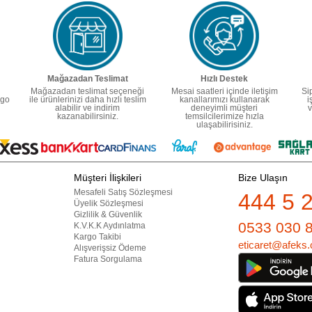
Mağazadan Teslimat
Hızlı Destek
Mağazadan teslimat seçeneği
Mesai saatleri içinde iletişim
Si
rgo
ile ürünlerinizi daha hızlı teslim
kanallarımızı kullanarak
i
alabilir ve indirim
deneyimli müşteri
v
kazanabilirsiniz.
temsilcilerimize hızla
ulaşabilirisiniz.
Müşteri İlişkileri
Bize Ulaşın
Mesafeli Satış Sözleşmesi
444 5 
Üyelik Sözleşmesi
Gizlilik & Güvenlik
0533 030 
K.V.K.K Aydınlatma
Kargo Takibi
eticaret@afeks.
Alışverişsiz Ödeme
Fatura Sorgulama