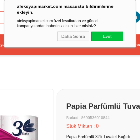
afeksyapimarket.com masaüstü bildirimlerine
ekleyin.
Toptan
afeksyapimarket.com özel fırsatlardan ve güncel
kampanyalardan haberiniz olsun ister misiniz?
Daha Sonra
Evet
ya
Elektrikli El Aleti
Aydınlatma ve Elektrik
Dekorasyon ve Ev Gere
Papia Parfümlü Tuval
Barkod
:
8690536010844
Stok Miktarı
:
0
Papia Parfümlü 32'li Tuvalet Kağıdı