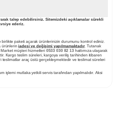
ak talep edebilirsiniz. Sitemizdeki açıklamalar sürekli
avsiye ederiz.
irlikte paketi açarak ürünlerinizin durumunu kontrol ediniz.
a ürünlerin
iadesi ve değişimi yapılmamaktadır
. Tutanak
pı Market müşteri hizmetleri
0533 030 82 13
hattımıza ulaşarak
ir. Kargo teslim süreleri, kargoya veriliş tarihinden itibaren
i teslimatlar araç üstü gerçekleşmektedir ve teslimat süreleri
m işlemi mutlaka yetkili servis tarafından yapılmalıdır. Aksi