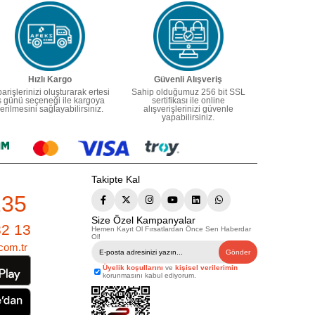
Hızlı Kargo
Güvenli Alışveriş
parişlerinizi oluşturarak ertesi
Sahip olduğumuz 256 bit SSL
ş günü seçeneği ile kargoya
sertifikası ile online
erilmesini sağlayabilirsiniz.
alışverişlerinizi güvenle
yapabilirsiniz.
Takipte Kal
235
Size Özel Kampanyalar
82 13
Hemen Kayıt Ol Fırsatlardan Önce Sen Haberdar
Ol!
com.tr
Gönder
Üyelik koşullarını
ve
kişisel verilerimin
korunmasını kabul ediyorum.