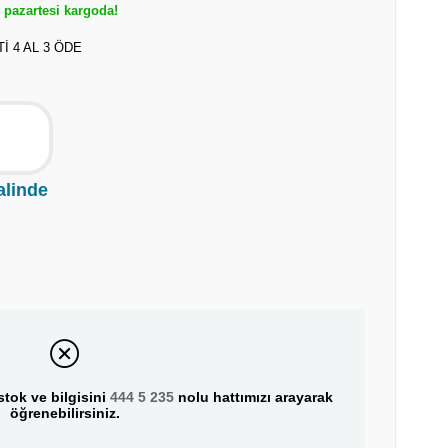
pazartesi kargoda!
 4 AL 3 ÖDE
alinde
tok ve bilgisini
444 5 235
nolu hattımızı arayarak
öğrenebilirsiniz.