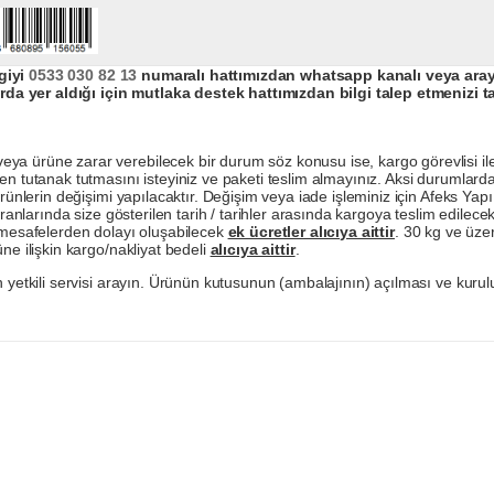
giyi
0533 030 82 13
numaralı hattımızdan whatsapp kanalı veya arayar
da yer aldığı için mutlaka destek hattımızdan bilgi talep etmenizi t
a ürüne zarar verebilecek bir durum söz konusu ise, kargo görevlisi ile b
en tutanak tutmasını isteyiniz ve paketi teslim almayınız. Aksi durumlard
ürünlerin değişimi yapılacaktır. Değişim veya iade işleminiz için Afeks Ya
ranlarında size gösterilen tarih / tarihler arasında kargoya teslim edilecekt
a mesafelerden dolayı oluşabilecek
ek ücretler alıcıya aittir
. 30 kg ve üzer
ne ilişkin kargo/nakliyat bedeli
alıcıya aittir
.
 yetkili servisi arayın. Ürünün kutusunun (ambalajının) açılması ve kurulu