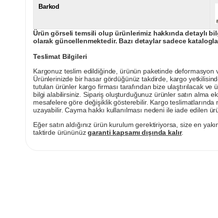
Barkod
Ürün görseli temsili olup ürünlerimiz hakkında detaylı bil
olarak güncellenmektedir. Bazı detaylar sadece kataloglar
Teslimat Bilgileri
Kargonuz teslim edildiğinde, ürünün paketinde deformasyon vey
Ürünlerinizde bir hasar gördüğünüz takdirde, kargo yetkilisind
tutulan ürünler kargo firması tarafından bize ulaştırılacak ve 
bilgi alabilirsiniz. Sipariş oluşturduğunuz ürünler satın alma ek
mesafelere göre değişiklik gösterebilir. Kargo teslimatlarınd
uzayabilir. Cayma hakkı kullanılması nedeni ile iade edilen ürü
Eğer satın aldığınız ürün kurulum gerektiriyorsa, size en yakın
taktirde ürününüz
garanti kapsamı dışında kalır
.