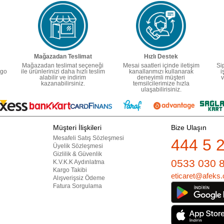
Mağazadan Teslimat
Hızlı Destek
Mağazadan teslimat seçeneği
Mesai saatleri içinde iletişim
Si
rgo
ile ürünlerinizi daha hızlı teslim
kanallarımızı kullanarak
i
alabilir ve indirim
deneyimli müşteri
v
kazanabilirsiniz.
temsilcilerimize hızla
ulaşabilirisiniz.
Müşteri İlişkileri
Bize Ulaşın
Mesafeli Satış Sözleşmesi
444 5 
Üyelik Sözleşmesi
Gizlilik & Güvenlik
0533 030 
K.V.K.K Aydınlatma
Kargo Takibi
eticaret@afeks.
Alışverişsiz Ödeme
Fatura Sorgulama