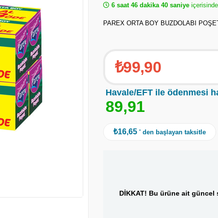
6 saat 46 dakika 40 saniye
içerisinde
PAREX ORTA BOY BUZDOLABI POŞETİ
₺99,90
Havale/EFT ile ödenmesi h
8
9
,
9
1
₺16,65
' den başlayan taksitle
DİKKAT! Bu ürüne ait güncel s