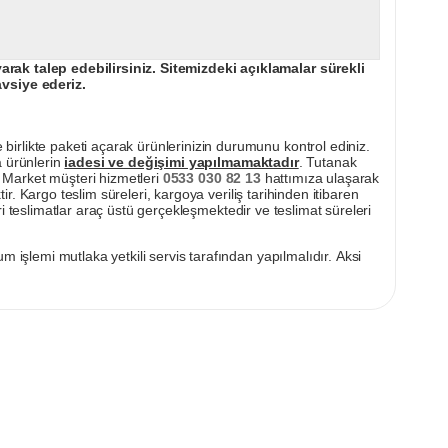
ak talep edebilirsiniz. Sitemizdeki açıklamalar sürekli
avsiye ederiz.
irlikte paketi açarak ürünlerinizin durumunu kontrol ediniz.
a ürünlerin
iadesi ve değişimi yapılmamaktadır
. Tutanak
pı Market müşteri hizmetleri
0533 030 82 13
hattımıza ulaşarak
ir. Kargo teslim süreleri, kargoya veriliş tarihinden itibaren
i teslimatlar araç üstü gerçekleşmektedir ve teslimat süreleri
m işlemi mutlaka yetkili servis tarafından yapılmalıdır. Aksi