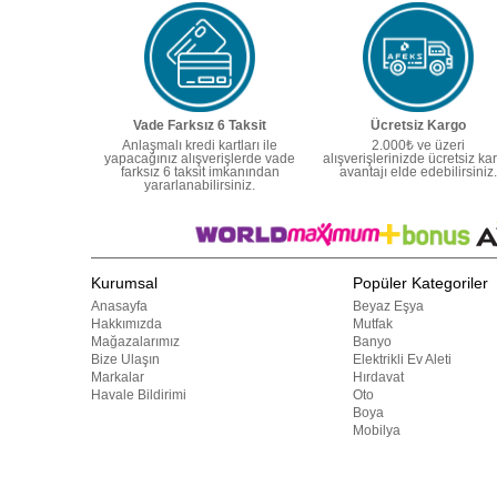
Vade Farksız 6 Taksit
Ücretsiz Kargo
Anlaşmalı kredi kartları ile
2.000₺ ve üzeri
yapacağınız alışverişlerde vade
alışverişlerinizde ücretsiz ka
farksız 6 taksit imkanından
avantajı elde edebilirsiniz.
yararlanabilirsiniz.
Kurumsal
Popüler Kategoriler
Anasayfa
Beyaz Eşya
Hakkımızda
Mutfak
Mağazalarımız
Banyo
Bize Ulaşın
Elektrikli Ev Aleti
Markalar
Hırdavat
Havale Bildirimi
Oto
Boya
Mobilya