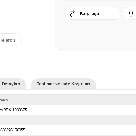
Karşılaştır
Telefon
 Detayları
Teslimat ve İade Koşulları
Parex
PAREX.1909375
8680895156055