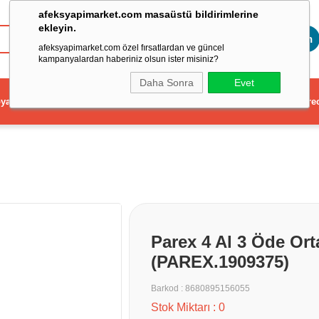
afeksyapimarket.com masaüstü bildirimlerine
ekleyin.
Toptan
afeksyapimarket.com özel fırsatlardan ve güncel
kampanyalardan haberiniz olsun ister misiniz?
Daha Sonra
Evet
ya
Elektrikli El Aleti
Aydınlatma ve Elektrik
Dekorasyon ve Ev Gere
Parex 4 Al 3 Öde Ort
(PAREX.1909375)
Barkod
:
8680895156055
Stok Miktarı
:
0