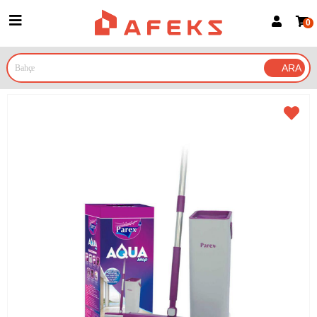
0
Üye Girişi
Üye Ol
Google İle Bağlan