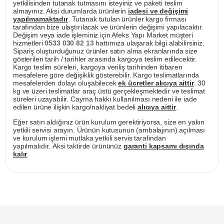
yetkilisinden tutanak tutmasını isteyiniz ve paketi teslim
almayınız. Aksi durumlarda ürünlerin
iadesi ve değişimi
yapılmamaktadır
. Tutanak tutulan ürünler kargo firması
tarafından bize ulaştırılacak ve ürünlerin değişimi yapılacaktır.
Değişim veya iade işleminiz için Afeks Yapı Market müşteri
hizmetleri
0533 030 82 13
hattımıza ulaşarak bilgi alabilirsiniz.
Sipariş oluşturduğunuz ürünler satın alma ekranlarında size
gösterilen tarih / tarihler arasında kargoya teslim edilecektir.
Kargo teslim süreleri, kargoya veriliş tarihinden itibaren
mesafelere göre değişiklik gösterebilir. Kargo teslimatlarında
mesafelerden dolayı oluşabilecek
ek ücretler alıcıya aittir
. 30
kg ve üzeri teslimatlar araç üstü gerçekleşmektedir ve teslimat
süreleri uzayabilir. Cayma hakkı kullanılması nedeni ile iade
edilen ürüne ilişkin kargo/nakliyat bedeli
alıcıya aittir
.
Eğer satın aldığınız ürün kurulum gerektiriyorsa, size en yakın
yetkili servisi arayın. Ürünün kutusunun (ambalajının) açılması
ve kurulum işlemi mutlaka yetkili servis tarafından
yapılmalıdır. Aksi taktirde ürününüz
garanti kapsamı dışında
kalır
.