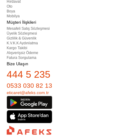
Hırdavat
Oto
Boya
Mobilya
Müşteri İlişkileri
Mesafeli Satış Sözleşmesi
Üyelik Sözleşmesi
Gizlilik & Güvenlik
K.V.K.K Aydınlatma
Kargo Takibi
Alışverişsiz Ödeme
Fatura Sorgulama
Bize Ulaşın
444 5 235
0533 030 82 13
eticaret@afeks.com.tr