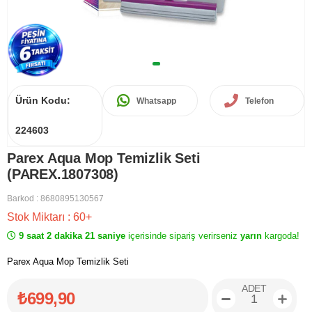
Ürün Kodu:
Whatsapp
Telefon
224603
Parex Aqua Mop Temizlik Seti
(PAREX.1807308)
Barkod
:
8680895130567
Stok Miktarı
:
60+
9 saat 2 dakika 21 saniye
içerisinde sipariş verirseniz
yarın
kargoda!
Parex Aqua Mop Temizlik Seti
ADET
₺699,90