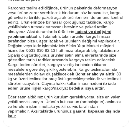
Kargonuz teslim edildiğinde, ürünün paketinde deformasyon
veya ürüne zarar verebilecek bir durum söz konusu ise, kargo
görevlisi ile birlikte paketi açarak ürünlerinizin durumunu kontrol
ediniz. Ürünlerinizde bir hasar gördüğünüz takdirde, kargo
yetkilisinden tutanak tutmasını isteyiniz ve paketi teslim
almayınız. Aksi durumlarda ürünlerin
iadesi ve değişimi
yapılmamaktadır
. Tutanak tutulan ürünler kargo firması
tarafından bize ulaştırılacak ve ürünlerin değişimi yapılacaktır.
Değişim veya iade işleminiz için Afeks Yapı Market müşteri
hizmetleri
0533 030 82 13
hattımıza ulaşarak bilgi alabilirsiniz.
Sipariş oluşturduğunuz ürünler satın alma ekranlarında size
gösterilen tarih / tarihler arasında kargoya teslim edilecektir.
Kargo teslim süreleri, kargoya veriliş tarihinden itibaren
mesafelere göre değişiklik gösterebilir. Kargo teslimatlarında
mesafelerden dolayı oluşabilecek
ek ücretler alıcıya aittir
. 30
kg ve üzeri teslimatlar araç üstü gerçekleşmektedir ve teslimat
süreleri uzayabilir. Cayma hakkı kullanılması nedeni ile iade
edilen ürüne ilişkin kargo/nakliyat bedeli
alıcıya aittir
.
Eğer satın aldığınız ürün kurulum gerektiriyorsa, size en yakın
yetkili servisi arayın. Ürünün kutusunun (ambalajının) açılması
ve kurulum işlemi mutlaka yetkili servis tarafından
yapılmalıdır. Aksi taktirde ürününüz
garanti kapsamı dışında
kalır
.