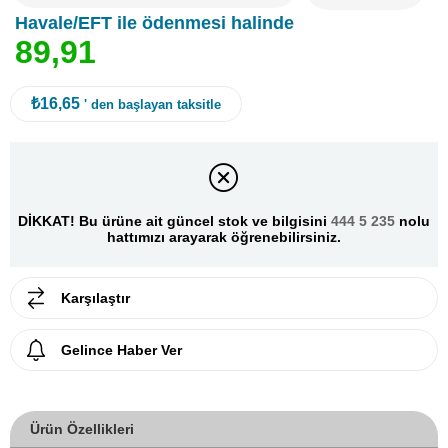
Havale/EFT ile ödenmesi halinde
8
9
,
9
1
₺16,65
' den başlayan taksitle
DİKKAT! Bu ürüne ait güncel stok ve bilgisini
444 5 235
nolu
hattımızı arayarak öğrenebilirsiniz.
Karşılaştır
Gelince Haber Ver
Ürün Özellikleri