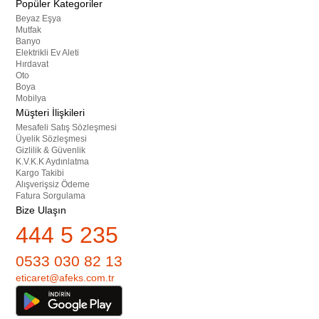
Popüler Kategoriler
Beyaz Eşya
Mutfak
Banyo
Elektrikli Ev Aleti
Hırdavat
Oto
Boya
Mobilya
Müşteri İlişkileri
Mesafeli Satış Sözleşmesi
Üyelik Sözleşmesi
Gizlilik & Güvenlik
K.V.K.K Aydınlatma
Kargo Takibi
Alışverişsiz Ödeme
Fatura Sorgulama
Bize Ulaşın
444 5 235
0533 030 82 13
eticaret@afeks.com.tr