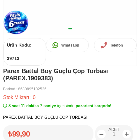
Ürün Kodu:
Whatsapp
Telefon
39713
Parex Battal Boy Güçlü Çöp Torbası
(PAREX.1909383)
Barkod
:
8680895102526
Stok Miktarı
:
0
8 saat 11 dakika 7 saniye
içerisinde
pazartesi kargoda!
PAREX BATTAL BOY GÜÇLÜ ÇÖP TORBASI
ADET
₺99,90