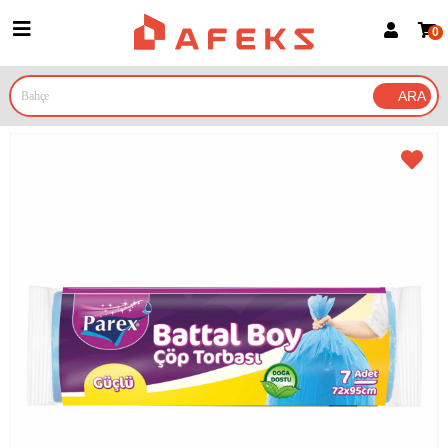
0
Üye Girişi
Üye Ol
Google İle Bağlan