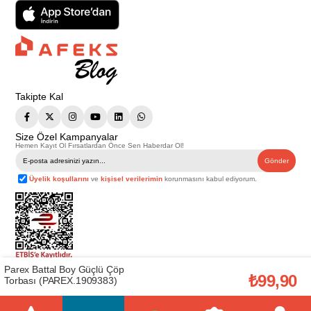
Takipte Kal
Size Özel Kampanyalar
Hemen Kayıt Ol Fırsatlardan Önce Sen Haberdar Ol!
Gönder
Üyelik koşullarını
ve
kişisel verilerimin
korunmasını kabul ediyorum.
Parex Battal Boy Güçlü Çöp
Telif Hakkı © 2026
Afeks Yapı Market
. Tüm hakları saklıdır.
₺99,90
Torbası (PAREX.1909383)
Bu web sitesindeki tüm ürünler ticari amaçlıdır. Web sitemizde yer alan
görsel ve yazılı içerikler firmamıza ait olup, firmamızın yazılı izni alınmadan
hiçbir yazılı/görsel içerik, logo, kopyalanamaz, kaynak gösterilemez ve
başka yerlerde kullanılamaz. İçeriklerin izin alınmadan kopyalanması ve