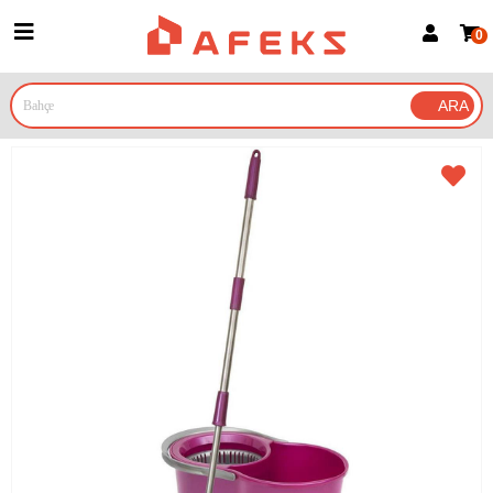
0
Üye Girişi
Üye Ol
Google İle Bağlan