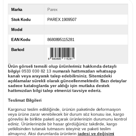
Marka
Parex
Stok Kodu
PAREX.1909507
Model
EAN Kodu
8680895115281
Barkod
Ürün görseli temsili olup ürünlerimiz hakkında detaylı
bilgiyi
0533 030 82 13
numaralı hattımızdan whatsapp
kanalı veya arayarak talep edebilirsiniz. Sitemizdeki
açıklamalar sürekli olarak güncellenmektedir. Bazı detaylar
sadece kataloglarda yer aldığı için mutlaka destek
hattımızdan bilgi talep etmenizi tavsiye ederiz.
Teslimat Bilgileri
Kargonuz teslim edildiğinde, ürünün paketinde deformasyon
veya ürüne zarar verebilecek bir durum söz konusu ise, kargo
görevlisi ile birlikte paketi açarak ürünlerinizin durumunu kontrol
ediniz. Ürünlerinizde bir hasar gördüğünüz takdirde, kargo
yetkilisinden tutanak tutmasını isteyiniz ve paketi teslim
almayınız. Aksi durumlarda ürünlerin
iadesi ve değişimi