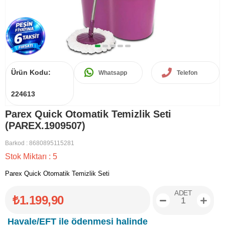
Ürün Kodu:
Whatsapp
Telefon
224613
Parex Quick Otomatik Temizlik Seti
(PAREX.1909507)
Barkod
:
8680895115281
Stok Miktarı
:
5
Parex Quick Otomatik Temizlik Seti
ADET
₺1.199,90
Havale/EFT ile ödenmesi halinde