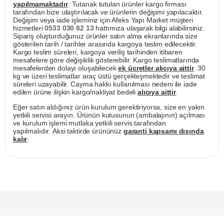
yapılmamaktadır
. Tutanak tutulan ürünler kargo firması
tarafından bize ulaştırılacak ve ürünlerin değişimi yapılacaktır.
Değişim veya iade işleminiz için Afeks Yapı Market müşteri
hizmetleri
0533 030 82 13
hattımıza ulaşarak bilgi alabilirsiniz.
Sipariş oluşturduğunuz ürünler satın alma ekranlarında size
gösterilen tarih / tarihler arasında kargoya teslim edilecektir.
Kargo teslim süreleri, kargoya veriliş tarihinden itibaren
mesafelere göre değişiklik gösterebilir. Kargo teslimatlarında
mesafelerden dolayı oluşabilecek
ek ücretler alıcıya aittir
. 30
kg ve üzeri teslimatlar araç üstü gerçekleşmektedir ve teslimat
süreleri uzayabilir. Cayma hakkı kullanılması nedeni ile iade
edilen ürüne ilişkin kargo/nakliyat bedeli
alıcıya aittir
.
Eğer satın aldığınız ürün kurulum gerektiriyorsa, size en yakın
yetkili servisi arayın. Ürünün kutusunun (ambalajının) açılması
ve kurulum işlemi mutlaka yetkili servis tarafından
yapılmalıdır. Aksi taktirde ürününüz
garanti kapsamı dışında
kalır
.