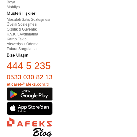
Boya
Mobilya
Müşteri İlişkileri
Mesafeli Satış Sözleşmesi
Üyelik Sözleşmesi
Gizlilik & Güvenlik
K.V.K.K Aydınlatma
Kargo Takibi
Alışverişsiz Ödeme
Fatura Sorgulama
Bize Ulaşın
444 5 235
0533 030 82 13
eticaret@afeks.com.tr