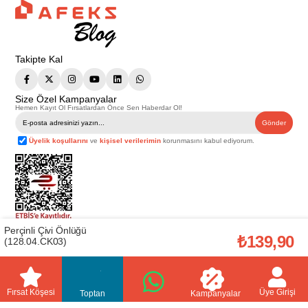
Takipte Kal
Size Özel Kampanyalar
Hemen Kayıt Ol Fırsatlardan Önce Sen Haberdar Ol!
Gönder
Üyelik koşullarını
ve
kişisel verilerimin
korunmasını kabul ediyorum.
Perçinli Çivi Önlüğü
Telif Hakkı © 2026
Afeks Yapı Market
. Tüm hakları saklıdır.
₺139,90
(128.04.CK03)
Bu web sitesindeki tüm ürünler ticari amaçlıdır. Web sitemizde yer alan
görsel ve yazılı içerikler firmamıza ait olup, firmamızın yazılı izni alınmadan
hiçbir yazılı/görsel içerik, logo, kopyalanamaz, kaynak gösterilemez ve
başka yerlerde kullanılamaz. İçeriklerin izin alınmadan kopyalanması ve
kullanılması 5846 sayılı Fikir ve Sanat Eserleri Yasasına göre suçtur.
Fırsat Köşesi
Üye Girişi
Toptan
Kampanyalar