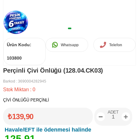
Ürün Kodu:
Whatsapp
Telefon
103800
Perçinli Çivi Önlüğü (128.04.CK03)
Barkod
:
3690004282945
Stok Miktarı
:
0
ÇİVİ ÖNLÜĞÜ PERÇİNLİ
ADET
₺139,90
Havale/EFT ile ödenmesi halinde
1
2
5
,
9
1