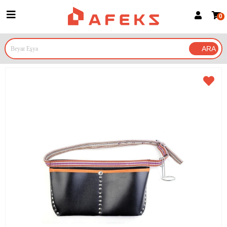
0
Üye Girişi
Üye Ol
Google İle Bağlan