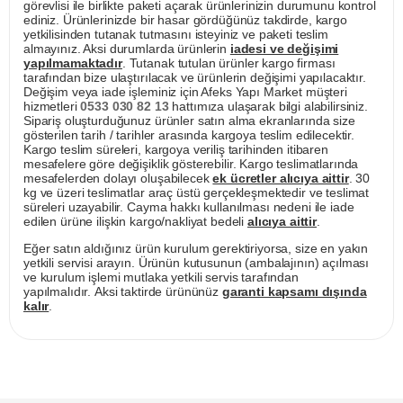
görevlisi ile birlikte paketi açarak ürünlerinizin durumunu kontrol
ediniz. Ürünlerinizde bir hasar gördüğünüz takdirde, kargo
yetkilisinden tutanak tutmasını isteyiniz ve paketi teslim
almayınız. Aksi durumlarda ürünlerin
iadesi ve değişimi
yapılmamaktadır
. Tutanak tutulan ürünler kargo firması
tarafından bize ulaştırılacak ve ürünlerin değişimi yapılacaktır.
Değişim veya iade işleminiz için Afeks Yapı Market müşteri
hizmetleri
0533 030 82 13
hattımıza ulaşarak bilgi alabilirsiniz.
Sipariş oluşturduğunuz ürünler satın alma ekranlarında size
gösterilen tarih / tarihler arasında kargoya teslim edilecektir.
Kargo teslim süreleri, kargoya veriliş tarihinden itibaren
mesafelere göre değişiklik gösterebilir. Kargo teslimatlarında
mesafelerden dolayı oluşabilecek
ek ücretler alıcıya aittir
. 30
kg ve üzeri teslimatlar araç üstü gerçekleşmektedir ve teslimat
süreleri uzayabilir. Cayma hakkı kullanılması nedeni ile iade
edilen ürüne ilişkin kargo/nakliyat bedeli
alıcıya aittir
.
Eğer satın aldığınız ürün kurulum gerektiriyorsa, size en yakın
yetkili servisi arayın. Ürünün kutusunun (ambalajının) açılması
ve kurulum işlemi mutlaka yetkili servis tarafından
yapılmalıdır. Aksi taktirde ürününüz
garanti kapsamı dışında
kalır
.