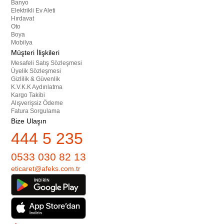
Banyo
Elektrikli Ev Aleti
Hırdavat
Oto
Boya
Mobilya
Müşteri İlişkileri
Mesafeli Satış Sözleşmesi
Üyelik Sözleşmesi
Gizlilik & Güvenlik
K.V.K.K Aydınlatma
Kargo Takibi
Alışverişsiz Ödeme
Fatura Sorgulama
Bize Ulaşın
444 5 235
0533 030 82 13
eticaret@afeks.com.tr