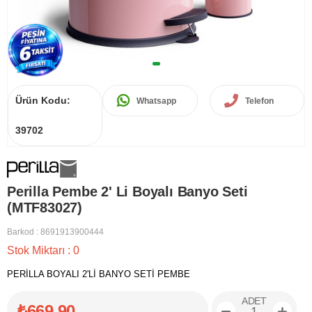
Ürün Kodu:
Whatsapp
Telefon
39702
Perilla Pembe 2' Li Boyalı Banyo Seti
(MTF83027)
Barkod
:
8691913900444
Stok Miktarı
:
0
PERİLLA BOYALI 2'Lİ BANYO SETİ PEMBE
ADET
₺669,90