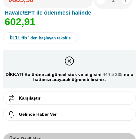
Havale/EFT ile ödenmesi halinde
6
0
2
,
9
1
₺111,65
' den başlayan taksitle
DİKKAT! Bu ürüne ait güncel stok ve bilgisini
444 5 235
nolu
hattımızı arayarak öğrenebilirsiniz.
Karşılaştır
Gelince Haber Ver
Ürün Özellikleri