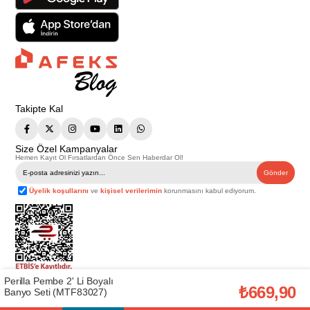
Takipte Kal
Size Özel Kampanyalar
Hemen Kayıt Ol Fırsatlardan Önce Sen Haberdar Ol!
Gönder
Üyelik koşullarını
ve
kişisel verilerimin
korunmasını kabul ediyorum.
Perilla Pembe 2' Li Boyalı
Telif Hakkı © 2026
Afeks Yapı Market
. Tüm hakları saklıdır.
₺669,90
Banyo Seti (MTF83027)
Bu web sitesindeki tüm ürünler ticari amaçlıdır. Web sitemizde yer alan
görsel ve yazılı içerikler firmamıza ait olup, firmamızın yazılı izni alınmadan