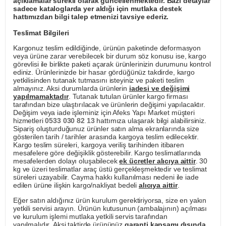
açıklamalar sürekli olarak güncellenmektedir. Bazı detaylar
sadece kataloglarda yer aldığı için mutlaka destek
hattımızdan bilgi talep etmenizi tavsiye ederiz.
Teslimat Bilgileri
Kargonuz teslim edildiğinde, ürünün paketinde deformasyon
veya ürüne zarar verebilecek bir durum söz konusu ise, kargo
görevlisi ile birlikte paketi açarak ürünlerinizin durumunu kontrol
ediniz. Ürünlerinizde bir hasar gördüğünüz takdirde, kargo
yetkilisinden tutanak tutmasını isteyiniz ve paketi teslim
almayınız. Aksi durumlarda ürünlerin
iadesi ve değişimi
yapılmamaktadır
. Tutanak tutulan ürünler kargo firması
tarafından bize ulaştırılacak ve ürünlerin değişimi yapılacaktır.
Değişim veya iade işleminiz için Afeks Yapı Market müşteri
hizmetleri
0533 030 82 13
hattımıza ulaşarak bilgi alabilirsiniz.
Sipariş oluşturduğunuz ürünler satın alma ekranlarında size
gösterilen tarih / tarihler arasında kargoya teslim edilecektir.
Kargo teslim süreleri, kargoya veriliş tarihinden itibaren
mesafelere göre değişiklik gösterebilir. Kargo teslimatlarında
mesafelerden dolayı oluşabilecek
ek ücretler alıcıya aittir
. 30
kg ve üzeri teslimatlar araç üstü gerçekleşmektedir ve teslimat
süreleri uzayabilir. Cayma hakkı kullanılması nedeni ile iade
edilen ürüne ilişkin kargo/nakliyat bedeli
alıcıya aittir
.
Eğer satın aldığınız ürün kurulum gerektiriyorsa, size en yakın
yetkili servisi arayın. Ürünün kutusunun (ambalajının) açılması
ve kurulum işlemi mutlaka yetkili servis tarafından
yapılmalıdır. Aksi taktirde ürününüz
garanti kapsamı dışında