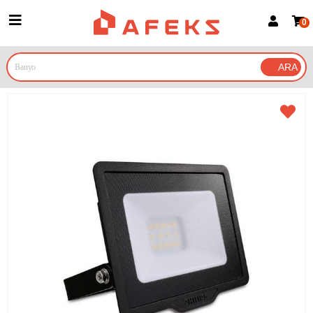
0
Üye Girişi
Üye Ol
Google İle Bağlan