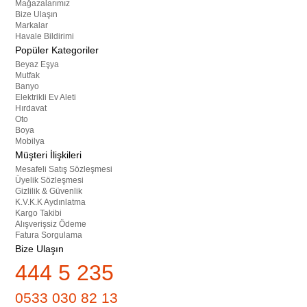
Mağazalarımız
Bize Ulaşın
Markalar
Havale Bildirimi
Popüler Kategoriler
Beyaz Eşya
Mutfak
Banyo
Elektrikli Ev Aleti
Hırdavat
Oto
Boya
Mobilya
Müşteri İlişkileri
Mesafeli Satış Sözleşmesi
Üyelik Sözleşmesi
Gizlilik & Güvenlik
K.V.K.K Aydınlatma
Kargo Takibi
Alışverişsiz Ödeme
Fatura Sorgulama
Bize Ulaşın
444 5 235
0533 030 82 13