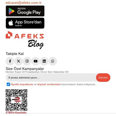
eticaret@afeks.com.tr
Takipte Kal
Size Özel Kampanyalar
Hemen Kayıt Ol Fırsatlardan Önce Sen Haberdar Ol!
Gönder
Üyelik koşullarını
ve
kişisel verilerimin
korunmasını kabul ediyorum.