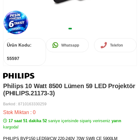
Ürün Kodu:
Whatsapp
Telefon
55597
Philips 10 Watt 8500 Lümen 59 LED Projektör
(PHILIPS.21173-3)
Barkod
:
8710163330259
Stok Miktarı
:
0
17 saat 51 dakika 52
saniye içerisinde sipariş verirseniz
yarın
kargoda!
PHILIPS BVP150 LED59/CW 220-240V 70W SWB CE 5900LM