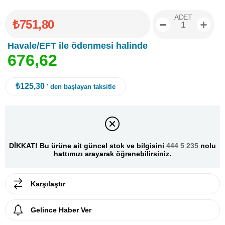
ADET
₺751,80
Havale/EFT ile ödenmesi halinde
6
7
6
,
6
2
₺125,30
' den başlayan taksitle
DİKKAT! Bu ürüne ait güncel stok ve bilgisini
444 5 235
nolu
hattımızı arayarak öğrenebilirsiniz.
Karşılaştır
Gelince Haber Ver