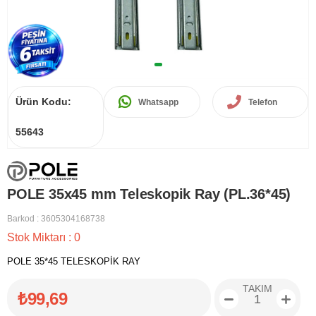
Ürün Kodu:
Whatsapp
Telefon
55643
POLE 35x45 mm Teleskopik Ray (PL.36*45)
Barkod
:
3605304168738
Stok Miktarı
:
0
POLE 35*45 TELESKOPİK RAY
TAKIM
₺99,69