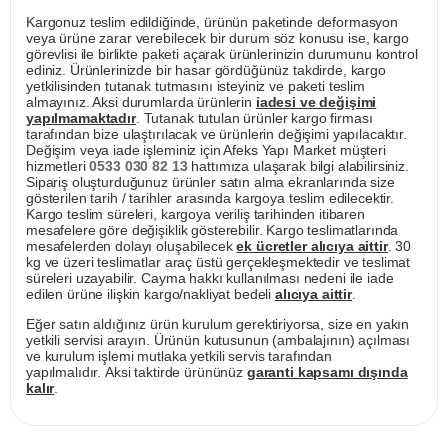
Kargonuz teslim edildiğinde, ürünün paketinde deformasyon
veya ürüne zarar verebilecek bir durum söz konusu ise, kargo
görevlisi ile birlikte paketi açarak ürünlerinizin durumunu kontrol
ediniz. Ürünlerinizde bir hasar gördüğünüz takdirde, kargo
yetkilisinden tutanak tutmasını isteyiniz ve paketi teslim
almayınız. Aksi durumlarda ürünlerin
iadesi ve değişimi
yapılmamaktadır
. Tutanak tutulan ürünler kargo firması
tarafından bize ulaştırılacak ve ürünlerin değişimi yapılacaktır.
Değişim veya iade işleminiz için Afeks Yapı Market müşteri
hizmetleri
0533 030 82 13
hattımıza ulaşarak bilgi alabilirsiniz.
Sipariş oluşturduğunuz ürünler satın alma ekranlarında size
gösterilen tarih / tarihler arasında kargoya teslim edilecektir.
Kargo teslim süreleri, kargoya veriliş tarihinden itibaren
mesafelere göre değişiklik gösterebilir. Kargo teslimatlarında
mesafelerden dolayı oluşabilecek
ek ücretler alıcıya aittir
. 30
kg ve üzeri teslimatlar araç üstü gerçekleşmektedir ve teslimat
süreleri uzayabilir. Cayma hakkı kullanılması nedeni ile iade
edilen ürüne ilişkin kargo/nakliyat bedeli
alıcıya aittir
.
Eğer satın aldığınız ürün kurulum gerektiriyorsa, size en yakın
yetkili servisi arayın. Ürünün kutusunun (ambalajının) açılması
ve kurulum işlemi mutlaka yetkili servis tarafından
yapılmalıdır. Aksi taktirde ürününüz
garanti kapsamı dışında
kalır
.