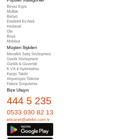
Popüler Kategoriler
Beyaz Eşya
Mutfak
Banyo
Elektrikli Ev Aleti
Hırdavat
Oto
Boya
Mobilya
Müşteri İlişkileri
Mesafeli Satış Sözleşmesi
Üyelik Sözleşmesi
Gizlilik & Güvenlik
K.V.K.K Aydınlatma
Kargo Takibi
Alışverişsiz Ödeme
Fatura Sorgulama
Bize Ulaşın
444 5 235
0533 030 82 13
eticaret@afeks.com.tr