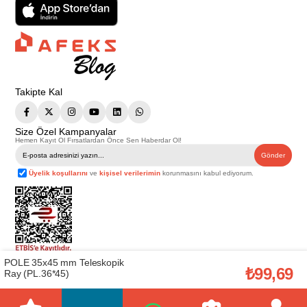
Takipte Kal
Size Özel Kampanyalar
Hemen Kayıt Ol Fırsatlardan Önce Sen Haberdar Ol!
Gönder
Üyelik koşullarını
ve
kişisel verilerimin
korunmasını kabul ediyorum.
POLE 35x45 mm Teleskopik
Telif Hakkı © 2026
Afeks Yapı Market
. Tüm hakları saklıdır.
₺99,69
Ray (PL.36*45)
Bu web sitesindeki tüm ürünler ticari amaçlıdır. Web sitemizde yer alan
görsel ve yazılı içerikler firmamıza ait olup, firmamızın yazılı izni alınmadan
hiçbir yazılı/görsel içerik, logo, kopyalanamaz, kaynak gösterilemez ve
başka yerlerde kullanılamaz. İçeriklerin izin alınmadan kopyalanması ve