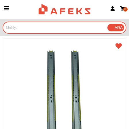
0
Üye Girişi
Üye Ol
Google İle Bağlan