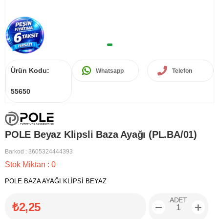
Ürün Kodu:
Whatsapp
Telefon
55650
POLE Beyaz Klipsli Baza Ayağı (PL.BA/01)
Barkod
:
3605324444393
Stok Miktarı
:
0
POLE BAZA AYAĞI KLİPSİ BEYAZ
ADET
₺2,25