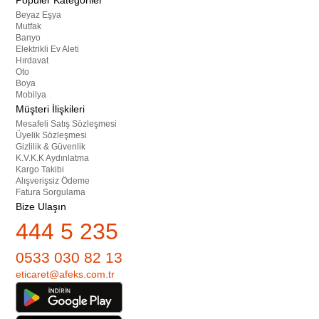
Popüler Kategoriler
Beyaz Eşya
Mutfak
Banyo
Elektrikli Ev Aleti
Hırdavat
Oto
Boya
Mobilya
Müşteri İlişkileri
Mesafeli Satış Sözleşmesi
Üyelik Sözleşmesi
Gizlilik & Güvenlik
K.V.K.K Aydınlatma
Kargo Takibi
Alışverişsiz Ödeme
Fatura Sorgulama
Bize Ulaşın
444 5 235
0533 030 82 13
eticaret@afeks.com.tr