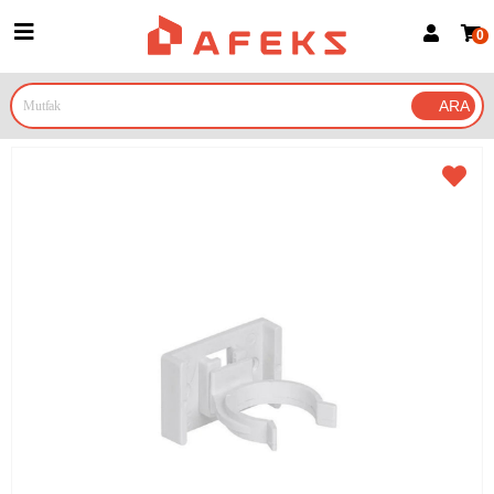
0
Üye Girişi
Üye Ol
Google İle Bağlan