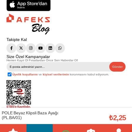
Takipte Kal
Size Özel Kampanyalar
Hemen Kayıt Ol Fırsatlardan Önce Sen Haberdar Ol!
Gönder
Üyelik koşullarını
ve
kişisel verilerimin
korunmasını kabul ediyorum.
POLE Beyaz Klipsli Baza Ayağı
Telif Hakkı © 2026
Afeks Yapı Market
. Tüm hakları saklıdır.
₺2,25
(PL.BA/01)
Bu web sitesindeki tüm ürünler ticari amaçlıdır. Web sitemizde yer alan
görsel ve yazılı içerikler firmamıza ait olup, firmamızın yazılı izni alınmadan
hiçbir yazılı/görsel içerik, logo, kopyalanamaz, kaynak gösterilemez ve
başka yerlerde kullanılamaz. İçeriklerin izin alınmadan kopyalanması ve