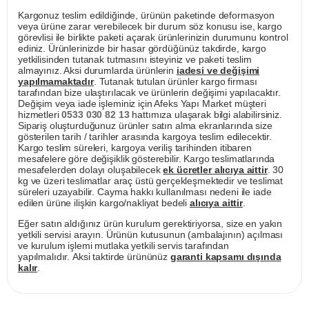
Kargonuz teslim edildiğinde, ürünün paketinde deformasyon
veya ürüne zarar verebilecek bir durum söz konusu ise, kargo
görevlisi ile birlikte paketi açarak ürünlerinizin durumunu kontrol
ediniz. Ürünlerinizde bir hasar gördüğünüz takdirde, kargo
yetkilisinden tutanak tutmasını isteyiniz ve paketi teslim
almayınız. Aksi durumlarda ürünlerin
iadesi ve değişimi
yapılmamaktadır
. Tutanak tutulan ürünler kargo firması
tarafından bize ulaştırılacak ve ürünlerin değişimi yapılacaktır.
Değişim veya iade işleminiz için Afeks Yapı Market müşteri
hizmetleri
0533 030 82 13
hattımıza ulaşarak bilgi alabilirsiniz.
Sipariş oluşturduğunuz ürünler satın alma ekranlarında size
gösterilen tarih / tarihler arasında kargoya teslim edilecektir.
Kargo teslim süreleri, kargoya veriliş tarihinden itibaren
mesafelere göre değişiklik gösterebilir. Kargo teslimatlarında
mesafelerden dolayı oluşabilecek
ek ücretler alıcıya aittir
. 30
kg ve üzeri teslimatlar araç üstü gerçekleşmektedir ve teslimat
süreleri uzayabilir. Cayma hakkı kullanılması nedeni ile iade
edilen ürüne ilişkin kargo/nakliyat bedeli
alıcıya aittir
.
Eğer satın aldığınız ürün kurulum gerektiriyorsa, size en yakın
yetkili servisi arayın. Ürünün kutusunun (ambalajının) açılması
ve kurulum işlemi mutlaka yetkili servis tarafından
yapılmalıdır. Aksi taktirde ürününüz
garanti kapsamı dışında
kalır
.