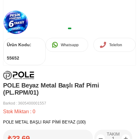
Ürün Kodu:
Whatsapp
Telefon
55652
POLE Beyaz Metal Başlı Raf Pimi
(PL.RPM/01)
Barkod
:
3605400001557
Stok Miktarı
:
0
POLE METAL BAŞLI RAF PİMİ BEYAZ (100)
TAKIM
₺23,69