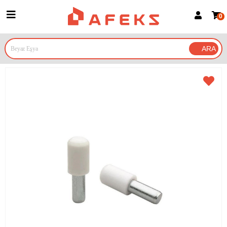
0
Üye Girişi
Üye Ol
Google İle Bağlan