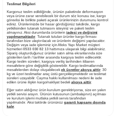
Teslimat Bilgileri
Kargonuz teslim edildiğinde, ürünün paketinde deformasyon
veya ürüne zarar verebilecek bir durum söz konusu ise, kargo
görevlisi ile birlikte paketi açarak ürünlerinizin durumunu kontrol
ediniz. Ürünlerinizde bir hasar gördüğünüz takdirde, kargo
yetkilisinden tutanak tutmasını isteyiniz ve paketi teslim
almayınız. Aksi durumlarda ürünlerin
iadesi ve değişimi
yapılmamaktadır
. Tutanak tutulan ürünler kargo firması
tarafından bize ulaştırılacak ve ürünlerin değişimi yapılacaktır.
Değişim veya iade işleminiz için Afeks Yapı Market müşteri
hizmetleri
0533 030 82 13
hattımıza ulaşarak bilgi alabilirsiniz.
Sipariş oluşturduğunuz ürünler satın alma ekranlarında size
gösterilen tarih / tarihler arasında kargoya teslim edilecektir.
Kargo teslim süreleri, kargoya veriliş tarihinden itibaren
mesafelere göre değişiklik gösterebilir. Kargo teslimatlarında
mesafelerden dolayı oluşabilecek
ek ücretler alıcıya aittir
. 30
kg ve üzeri teslimatlar araç üstü gerçekleşmektedir ve teslimat
süreleri uzayabilir. Cayma hakkı kullanılması nedeni ile iade
edilen ürüne ilişkin kargo/nakliyat bedeli
alıcıya aittir
.
Eğer satın aldığınız ürün kurulum gerektiriyorsa, size en yakın
yetkili servisi arayın. Ürünün kutusunun (ambalajının) açılması
ve kurulum işlemi mutlaka yetkili servis tarafından
yapılmalıdır. Aksi taktirde ürününüz
garanti kapsamı dışında
kalır
.