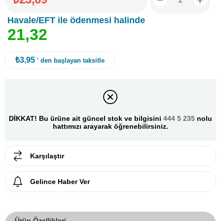
Havale/EFT ile ödenmesi halinde
2
1
,
3
2
₺3,95
' den başlayan taksitle
DİKKAT! Bu ürüne ait güncel stok ve bilgisini
444 5 235
nolu
hattımızı arayarak öğrenebilirsiniz.
Karşılaştır
Gelince Haber Ver
Ürün Özellikleri