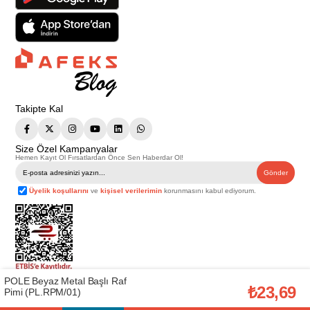
Takipte Kal
Size Özel Kampanyalar
Hemen Kayıt Ol Fırsatlardan Önce Sen Haberdar Ol!
Gönder
Üyelik koşullarını
ve
kişisel verilerimin
korunmasını kabul ediyorum.
POLE Beyaz Metal Başlı Raf
Telif Hakkı © 2026
Afeks Yapı Market
. Tüm hakları saklıdır.
₺23,69
Pimi (PL.RPM/01)
Bu web sitesindeki tüm ürünler ticari amaçlıdır. Web sitemizde yer alan
görsel ve yazılı içerikler firmamıza ait olup, firmamızın yazılı izni alınmadan