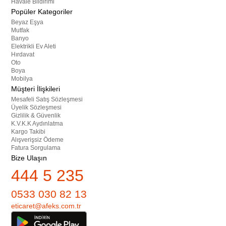
Havale Bildirimi
Popüler Kategoriler
Beyaz Eşya
Mutfak
Banyo
Elektrikli Ev Aleti
Hırdavat
Oto
Boya
Mobilya
Müşteri İlişkileri
Mesafeli Satış Sözleşmesi
Üyelik Sözleşmesi
Gizlilik & Güvenlik
K.V.K.K Aydınlatma
Kargo Takibi
Alışverişsiz Ödeme
Fatura Sorgulama
Bize Ulaşın
444 5 235
0533 030 82 13
eticaret@afeks.com.tr