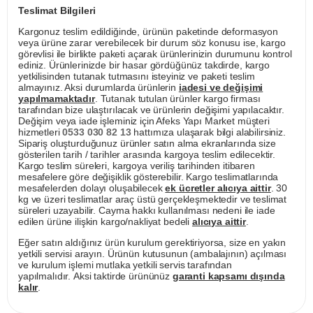
Teslimat Bilgileri
Kargonuz teslim edildiğinde, ürünün paketinde deformasyon
veya ürüne zarar verebilecek bir durum söz konusu ise, kargo
görevlisi ile birlikte paketi açarak ürünlerinizin durumunu kontrol
ediniz. Ürünlerinizde bir hasar gördüğünüz takdirde, kargo
yetkilisinden tutanak tutmasını isteyiniz ve paketi teslim
almayınız. Aksi durumlarda ürünlerin
iadesi ve değişimi
yapılmamaktadır
. Tutanak tutulan ürünler kargo firması
tarafından bize ulaştırılacak ve ürünlerin değişimi yapılacaktır.
Değişim veya iade işleminiz için Afeks Yapı Market müşteri
hizmetleri
0533 030 82 13
hattımıza ulaşarak bilgi alabilirsiniz.
Sipariş oluşturduğunuz ürünler satın alma ekranlarında size
gösterilen tarih / tarihler arasında kargoya teslim edilecektir.
Kargo teslim süreleri, kargoya veriliş tarihinden itibaren
mesafelere göre değişiklik gösterebilir. Kargo teslimatlarında
mesafelerden dolayı oluşabilecek
ek ücretler alıcıya aittir
. 30
kg ve üzeri teslimatlar araç üstü gerçekleşmektedir ve teslimat
süreleri uzayabilir. Cayma hakkı kullanılması nedeni ile iade
edilen ürüne ilişkin kargo/nakliyat bedeli
alıcıya aittir
.
Eğer satın aldığınız ürün kurulum gerektiriyorsa, size en yakın
yetkili servisi arayın. Ürünün kutusunun (ambalajının) açılması
ve kurulum işlemi mutlaka yetkili servis tarafından
yapılmalıdır. Aksi taktirde ürününüz
garanti kapsamı dışında
kalır
.