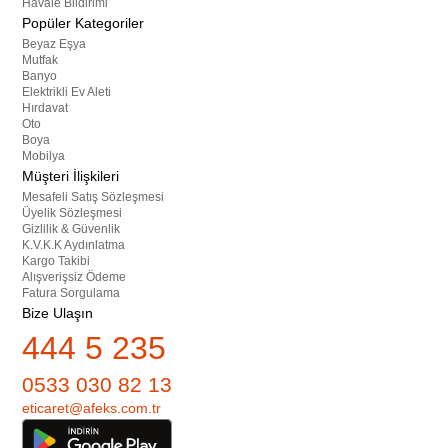
Havale Bildirimi
Popüler Kategoriler
Beyaz Eşya
Mutfak
Banyo
Elektrikli Ev Aleti
Hırdavat
Oto
Boya
Mobilya
Müşteri İlişkileri
Mesafeli Satış Sözleşmesi
Üyelik Sözleşmesi
Gizlilik & Güvenlik
K.V.K.K Aydınlatma
Kargo Takibi
Alışverişsiz Ödeme
Fatura Sorgulama
Bize Ulaşın
444 5 235
0533 030 82 13
eticaret@afeks.com.tr