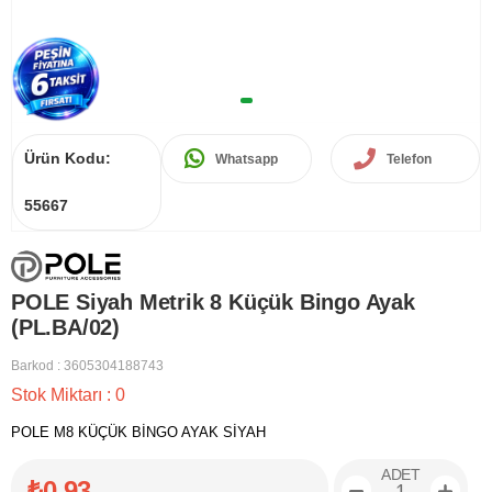
Ürün Kodu:
Whatsapp
Telefon
55667
POLE Siyah Metrik 8 Küçük Bingo Ayak
(PL.BA/02)
Barkod
:
3605304188743
Stok Miktarı
:
0
POLE M8 KÜÇÜK BİNGO AYAK SİYAH
ADET
₺0,93