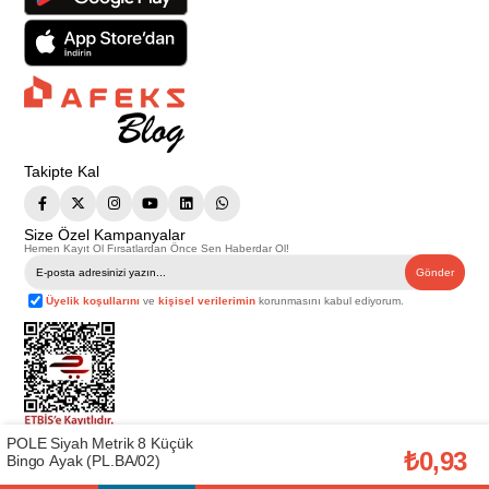
Takipte Kal
Size Özel Kampanyalar
Hemen Kayıt Ol Fırsatlardan Önce Sen Haberdar Ol!
Gönder
Üyelik koşullarını
ve
kişisel verilerimin
korunmasını kabul ediyorum.
POLE Siyah Metrik 8 Küçük
Telif Hakkı © 2026
Afeks Yapı Market
. Tüm hakları saklıdır.
₺0,93
Bingo Ayak (PL.BA/02)
Bu web sitesindeki tüm ürünler ticari amaçlıdır. Web sitemizde yer alan
görsel ve yazılı içerikler firmamıza ait olup, firmamızın yazılı izni alınmadan