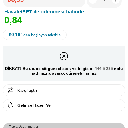
Havale/EFT ile ödenmesi halinde
0
,
8
4
₺0,16
' den başlayan taksitle
DİKKAT! Bu ürüne ait güncel stok ve bilgisini
444 5 235
nolu
hattımızı arayarak öğrenebilirsiniz.
Karşılaştır
Gelince Haber Ver
Ürün Özellikleri