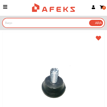
0
Üye Girişi
Üye Ol
Google İle Bağlan