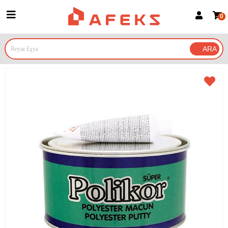
0
Üye Girişi
Üye Ol
Google İle Bağlan