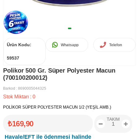
Ürün Kodu:
Whatsapp
Telefon
59537
Polikor 500 Gr. Süper Polyester Macun
(700100200012)
Barkod
:
8690005044325
Stok Miktarı
:
0
POLİKOR SÜPER POLYESTER MACUN 1/2 (YEŞİL AMB.)
TAKIM
₺169,90
Havale/EFT ile ödenmesi halinde