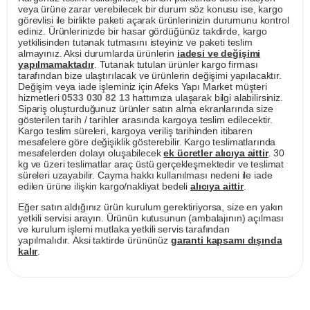
veya ürüne zarar verebilecek bir durum söz konusu ise, kargo
görevlisi ile birlikte paketi açarak ürünlerinizin durumunu kontrol
ediniz. Ürünlerinizde bir hasar gördüğünüz takdirde, kargo
yetkilisinden tutanak tutmasını isteyiniz ve paketi teslim
almayınız. Aksi durumlarda ürünlerin
iadesi ve değişimi
yapılmamaktadır
. Tutanak tutulan ürünler kargo firması
tarafından bize ulaştırılacak ve ürünlerin değişimi yapılacaktır.
Değişim veya iade işleminiz için Afeks Yapı Market müşteri
hizmetleri
0533 030 82 13
hattımıza ulaşarak bilgi alabilirsiniz.
Sipariş oluşturduğunuz ürünler satın alma ekranlarında size
gösterilen tarih / tarihler arasında kargoya teslim edilecektir.
Kargo teslim süreleri, kargoya veriliş tarihinden itibaren
mesafelere göre değişiklik gösterebilir. Kargo teslimatlarında
mesafelerden dolayı oluşabilecek
ek ücretler alıcıya aittir
. 30
kg ve üzeri teslimatlar araç üstü gerçekleşmektedir ve teslimat
süreleri uzayabilir. Cayma hakkı kullanılması nedeni ile iade
edilen ürüne ilişkin kargo/nakliyat bedeli
alıcıya aittir
.
Eğer satın aldığınız ürün kurulum gerektiriyorsa, size en yakın
yetkili servisi arayın. Ürünün kutusunun (ambalajının) açılması
ve kurulum işlemi mutlaka yetkili servis tarafından
yapılmalıdır. Aksi taktirde ürününüz
garanti kapsamı dışında
kalır
.