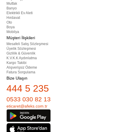
Mutfak
Banyo
Elektrikli Ev Aleti
Hırdavat
Oto
Boya
Mobilya
Müşteri İlişkileri
Mesafeli Satış Sözleşmesi
Üyelik Sözleşmesi
Gizlilik & Güvenlik
K.V.K.K Aydınlatma
Kargo Takibi
Alışverişsiz Ödeme
Fatura Sorgulama
Bize Ulaşın
444 5 235
0533 030 82 13
eticaret@afeks.com.tr