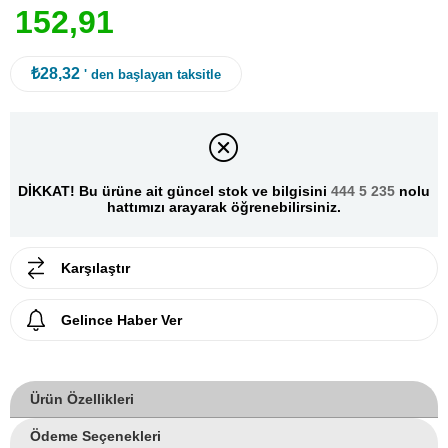
1
5
2
,
9
1
₺28,32
' den başlayan taksitle
DİKKAT! Bu ürüne ait güncel stok ve bilgisini
444 5 235
nolu
hattımızı arayarak öğrenebilirsiniz.
Karşılaştır
Gelince Haber Ver
Ürün Özellikleri
Ödeme Seçenekleri