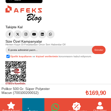
Takipte Kal
Size Özel Kampanyalar
Hemen Kayıt Ol Fırsatlardan Önce Sen Haberdar Ol!
Gönder
Üyelik koşullarını
ve
kişisel verilerimin
korunmasını kabul ediyorum.
Polikor 500 Gr. Süper Polyester
Telif Hakkı © 2026
Afeks Yapı Market
. Tüm hakları saklıdır.
₺169,90
Macun (700100200012)
Bu web sitesindeki tüm ürünler ticari amaçlıdır. Web sitemizde yer alan
görsel ve yazılı içerikler firmamıza ait olup, firmamızın yazılı izni alınmadan
hiçbir yazılı/görsel içerik, logo, kopyalanamaz, kaynak gösterilemez ve
başka yerlerde kullanılamaz. İçeriklerin izin alınmadan kopyalanması ve
kullanılması 5846 sayılı Fikir ve Sanat Eserleri Yasasına göre suçtur.