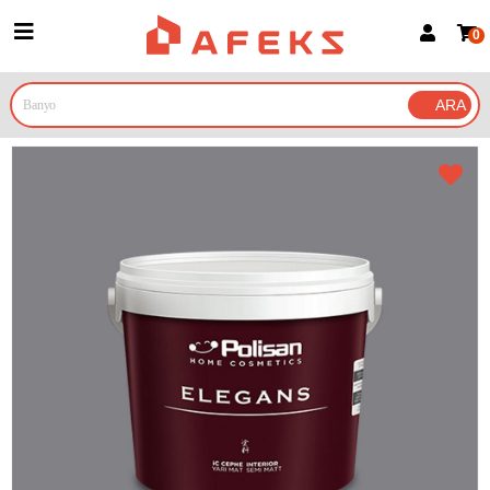
0
Üye Girişi
Üye Ol
Google İle Bağlan