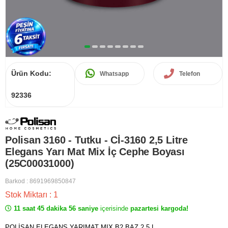
Ürün Kodu:
Whatsapp
Telefon
92336
Polisan 3160 - Tutku - Cİ-3160 2,5 Litre
Elegans Yarı Mat Mix İç Cephe Boyası
(25C00031000)
Barkod
:
8691969850847
Stok Miktarı
:
1
11 saat 45 dakika 56 saniye
içerisinde
pazartesi kargoda!
POLİSAN ELEGANS YARIMAT MIX B2 BAZ 2,5 L