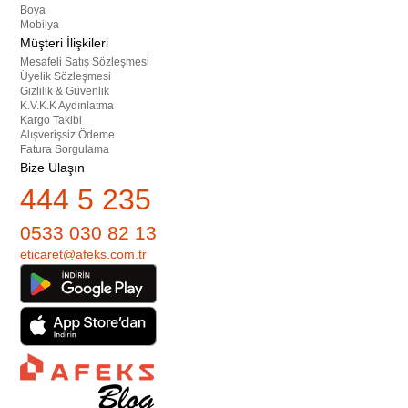
Boya
Mobilya
Müşteri İlişkileri
Mesafeli Satış Sözleşmesi
Üyelik Sözleşmesi
Gizlilik & Güvenlik
K.V.K.K Aydınlatma
Kargo Takibi
Alışverişsiz Ödeme
Fatura Sorgulama
Bize Ulaşın
444 5 235
0533 030 82 13
eticaret@afeks.com.tr