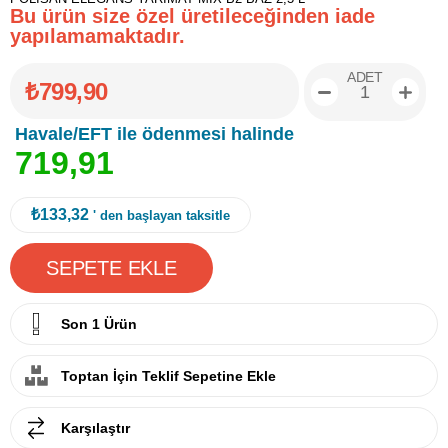
Bu ürün size özel üretileceğinden iade
yapılamamaktadır.
ADET
₺799,90
Havale/EFT ile ödenmesi halinde
7
1
9
,
9
1
₺133,32
' den başlayan taksitle
Son 1 Ürün
Toptan İçin Teklif Sepetine Ekle
Karşılaştır