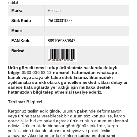
edilebilir.
Marka
Polisan
Stok Kodu
25C00031000
Model
EAN Kodu
8691969850847
Barkod
Ürün görseli temsili olup ürünlerimiz hakkında detaylı
bilgiyi
0533 030 82 13
numaralı hattımızdan whatsapp
kanalı veya arayarak talep edebilirsiniz. Sitemizdeki
açıklamalar sürekli olarak güncellenmektedir. Bazı detaylar
sadece kataloglarda yer aldığı için mutlaka destek
hattımızdan bilgi talep etmenizi tavsiye ederiz.
Teslimat Bilgileri
Kargonuz teslim edildiğinde, ürünün paketinde deformasyon
veya ürüne zarar verebilecek bir durum söz konusu ise, kargo
görevlisi ile birlikte paketi açarak ürünlerinizin durumunu kontrol
ediniz. Ürünlerinizde bir hasar gördüğünüz takdirde, kargo
yetkilisinden tutanak tutmasını isteyiniz ve paketi teslim
almayınız. Aksi durumlarda ürünlerin
iadesi ve değişimi