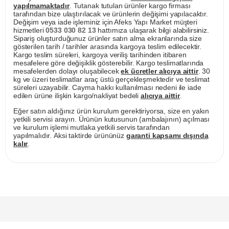
yapılmamaktadır
. Tutanak tutulan ürünler kargo firması
tarafından bize ulaştırılacak ve ürünlerin değişimi yapılacaktır.
Değişim veya iade işleminiz için Afeks Yapı Market müşteri
hizmetleri
0533 030 82 13
hattımıza ulaşarak bilgi alabilirsiniz.
Sipariş oluşturduğunuz ürünler satın alma ekranlarında size
gösterilen tarih / tarihler arasında kargoya teslim edilecektir.
Kargo teslim süreleri, kargoya veriliş tarihinden itibaren
mesafelere göre değişiklik gösterebilir. Kargo teslimatlarında
mesafelerden dolayı oluşabilecek
ek ücretler alıcıya aittir
. 30
kg ve üzeri teslimatlar araç üstü gerçekleşmektedir ve teslimat
süreleri uzayabilir. Cayma hakkı kullanılması nedeni ile iade
edilen ürüne ilişkin kargo/nakliyat bedeli
alıcıya aittir
.
Eğer satın aldığınız ürün kurulum gerektiriyorsa, size en yakın
yetkili servisi arayın. Ürünün kutusunun (ambalajının) açılması
ve kurulum işlemi mutlaka yetkili servis tarafından
yapılmalıdır. Aksi taktirde ürününüz
garanti kapsamı dışında
kalır
.