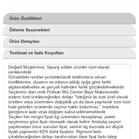
Ürün Özellikleri
Ödeme Seçenekleri
Ürün Detayları
Teslimat ve İade Koşulları
Değerli Müşterimiz; Sipariş edilen ürünler özel olarak
renklendirilir.
Görseldeki renkler pc/tablet/akıllı telefonların ekran
özelliklerine, duvarın ve odanın aldığı ışığa göre farklı
algılanabilmekte ve gerçek halinden farklı gözükebilmektedir.
Seçiminiz olan renk Polisan Mix Center Bayii Makinesinde
sizlere özel üretileceğinden dolayı "İsteğiniz ile size özel olarak
üretilen veya üzerinden değişiklik ya da ilave yapılarak size özel
hale getirilen ürünlerde cayma hakkı bulunmaz." maddesi
gereğince iade veya değişim kabul edilmemektedir.
Seçilen her rengin fiyatı kg üzerinden hesaplanıp, paket
seçiminize göre fiyat otomatik olarak belirir. Ambalaj seçimi
yapılmadan önce sunulan fiyat, serinin kg bazında en düşük
fiyatlı pigmentin KDV dahil fiyatıdır. Pigment farkı
çıkabileceğinden dolayı tarafınızdan ilave fiyat farkı talep