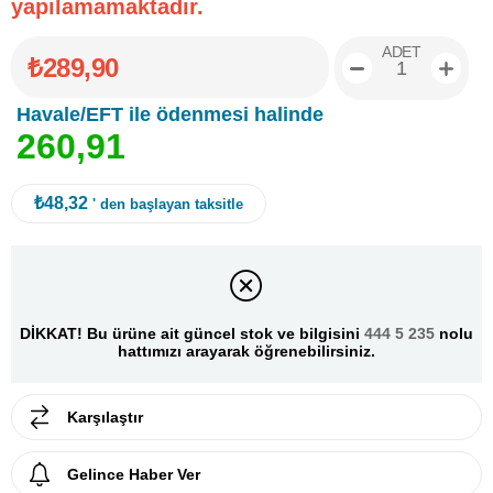
yapılamamaktadır.
ADET
₺289,90
Havale/EFT ile ödenmesi halinde
2
6
0
,
9
1
₺48,32
' den başlayan taksitle
DİKKAT! Bu ürüne ait güncel stok ve bilgisini
444 5 235
nolu
hattımızı arayarak öğrenebilirsiniz.
Karşılaştır
Gelince Haber Ver