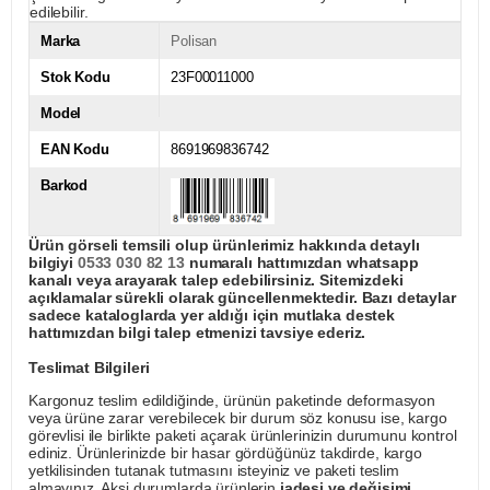
edilebilir.
Marka
Polisan
Stok Kodu
23F00011000
Model
EAN Kodu
8691969836742
Barkod
Ürün görseli temsili olup ürünlerimiz hakkında detaylı
bilgiyi
0533 030 82 13
numaralı hattımızdan whatsapp
kanalı veya arayarak talep edebilirsiniz. Sitemizdeki
açıklamalar sürekli olarak güncellenmektedir. Bazı detaylar
sadece kataloglarda yer aldığı için mutlaka destek
hattımızdan bilgi talep etmenizi tavsiye ederiz.
Teslimat Bilgileri
Kargonuz teslim edildiğinde, ürünün paketinde deformasyon
veya ürüne zarar verebilecek bir durum söz konusu ise, kargo
görevlisi ile birlikte paketi açarak ürünlerinizin durumunu kontrol
ediniz. Ürünlerinizde bir hasar gördüğünüz takdirde, kargo
yetkilisinden tutanak tutmasını isteyiniz ve paketi teslim
almayınız. Aksi durumlarda ürünlerin
iadesi ve değişimi