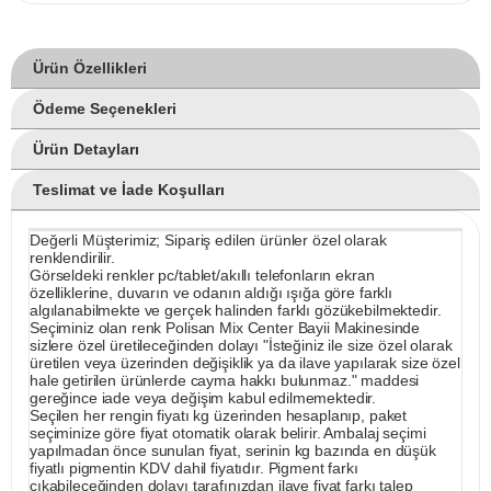
Ürün Özellikleri
Ödeme Seçenekleri
Ürün Detayları
Teslimat ve İade Koşulları
Değerli Müşterimiz; Sipariş edilen ürünler özel olarak
renklendirilir.
Görseldeki renkler pc/tablet/akıllı telefonların ekran
özelliklerine, duvarın ve odanın aldığı ışığa göre farklı
algılanabilmekte ve gerçek halinden farklı gözükebilmektedir.
Seçiminiz olan renk Polisan Mix Center Bayii Makinesinde
sizlere özel üretileceğinden dolayı "İsteğiniz ile size özel olarak
üretilen veya üzerinden değişiklik ya da ilave yapılarak size özel
hale getirilen ürünlerde cayma hakkı bulunmaz." maddesi
gereğince iade veya değişim kabul edilmemektedir.
Seçilen her rengin fiyatı kg üzerinden hesaplanıp, paket
seçiminize göre fiyat otomatik olarak belirir. Ambalaj seçimi
yapılmadan önce sunulan fiyat, serinin kg bazında en düşük
fiyatlı pigmentin KDV dahil fiyatıdır. Pigment farkı
çıkabileceğinden dolayı tarafınızdan ilave fiyat farkı talep