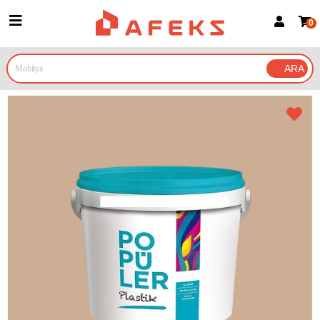
0
Üye Girişi
Üye Ol
Google İle Bağlan