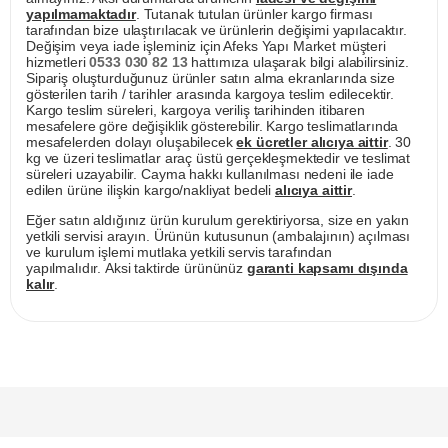
yapılmamaktadır
. Tutanak tutulan ürünler kargo firması
tarafından bize ulaştırılacak ve ürünlerin değişimi yapılacaktır.
Değişim veya iade işleminiz için Afeks Yapı Market müşteri
hizmetleri
0533 030 82 13
hattımıza ulaşarak bilgi alabilirsiniz.
Sipariş oluşturduğunuz ürünler satın alma ekranlarında size
gösterilen tarih / tarihler arasında kargoya teslim edilecektir.
Kargo teslim süreleri, kargoya veriliş tarihinden itibaren
mesafelere göre değişiklik gösterebilir. Kargo teslimatlarında
mesafelerden dolayı oluşabilecek
ek ücretler alıcıya aittir
. 30
kg ve üzeri teslimatlar araç üstü gerçekleşmektedir ve teslimat
süreleri uzayabilir. Cayma hakkı kullanılması nedeni ile iade
edilen ürüne ilişkin kargo/nakliyat bedeli
alıcıya aittir
.
Eğer satın aldığınız ürün kurulum gerektiriyorsa, size en yakın
yetkili servisi arayın. Ürünün kutusunun (ambalajının) açılması
ve kurulum işlemi mutlaka yetkili servis tarafından
yapılmalıdır. Aksi taktirde ürününüz
garanti kapsamı dışında
kalır
.