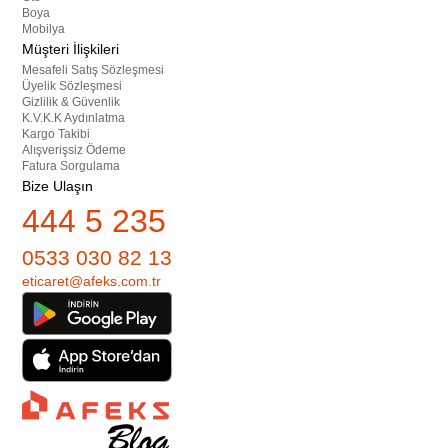
Boya
Mobilya
Müşteri İlişkileri
Mesafeli Satış Sözleşmesi
Üyelik Sözleşmesi
Gizlilik & Güvenlik
K.V.K.K Aydınlatma
Kargo Takibi
Alışverişsiz Ödeme
Fatura Sorgulama
Bize Ulaşın
444 5 235
0533 030 82 13
eticaret@afeks.com.tr