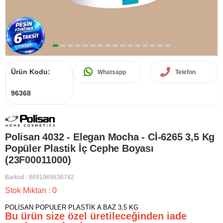
Ürün Kodu:
Whatsapp
Telefon
96368
Polisan 4032 - Elegan Mocha - Cİ-6265 3,5 Kg
Popüler Plastik İç Cephe Boyası
(23F00011000)
Barkod
:
8691969836742
Stok Miktarı
:
0
POLİSAN POPULER PLASTİK A BAZ 3,5 KG
Bu ürün size özel üretileceğinden iade