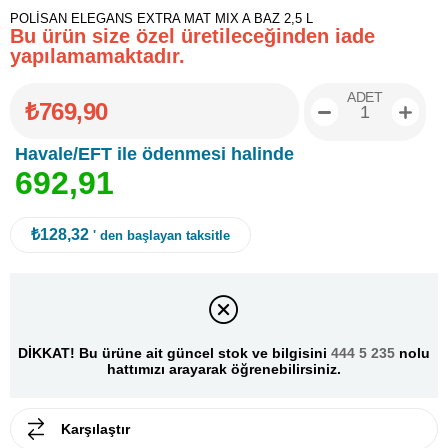
POLİSAN ELEGANS EXTRA MAT MIX A BAZ 2,5 L
Bu ürün size özel üretileceğinden iade
yapılamamaktadır.
ADET
₺769,90
Havale/EFT ile ödenmesi halinde
6
9
2
,
9
1
₺128,32
' den başlayan taksitle
DİKKAT! Bu ürüne ait güncel stok ve bilgisini
444 5 235
nolu
hattımızı arayarak öğrenebilirsiniz.
Karşılaştır