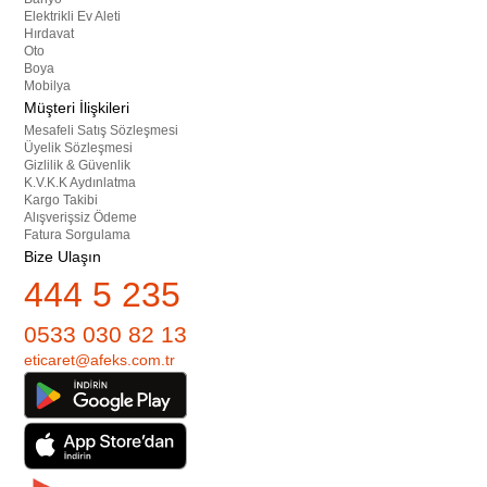
Elektrikli Ev Aleti
Hırdavat
Oto
Boya
Mobilya
Müşteri İlişkileri
Mesafeli Satış Sözleşmesi
Üyelik Sözleşmesi
Gizlilik & Güvenlik
K.V.K.K Aydınlatma
Kargo Takibi
Alışverişsiz Ödeme
Fatura Sorgulama
Bize Ulaşın
444 5 235
0533 030 82 13
eticaret@afeks.com.tr