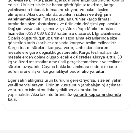
görevlisi ile birlikte paketi açarak ürünlerinizin durumunu kontrol
ediniz. Ürünlerinizde bir hasar gördüğünüz takdirde, kargo
yetkilisinden tutanak tutmasını isteyiniz ve paketi teslim
almayınız. Aksi durumlarda ürünlerin
iadesi ve değişimi
yapılmamaktadır
. Tutanak tutulan ürünler kargo firması
tarafından bize ulaştırılacak ve ürünlerin değişimi yapılacaktır.
Değişim veya iade işleminiz için Afeks Yapı Market müşteri
hizmetleri
0533 030 82 13
hattımıza ulaşarak bilgi alabilirsiniz.
Sipariş oluşturduğunuz ürünler satın alma ekranlarında size
gösterilen tarih / tarihler arasında kargoya teslim edilecektir.
Kargo teslim süreleri, kargoya veriliş tarihinden itibaren
mesafelere göre değişiklik gösterebilir. Kargo teslimatlarında
mesafelerden dolayı oluşabilecek
ek ücretler alıcıya aittir
. 30
kg ve üzeri teslimatlar araç üstü gerçekleşmektedir ve teslimat
süreleri uzayabilir. Cayma hakkı kullanılması nedeni ile iade
edilen ürüne ilişkin kargo/nakliyat bedeli
alıcıya aittir
.
Eğer satın aldığınız ürün kurulum gerektiriyorsa, size en yakın
yetkili servisi arayın. Ürünün kutusunun (ambalajının) açılması
ve kurulum işlemi mutlaka yetkili servis tarafından
yapılmalıdır. Aksi taktirde ürününüz
garanti kapsamı dışında
kalır
.