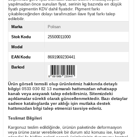
yapılmadan önce sunulan fiyat, serinin kg bazında en düşük
fiyatlı pigmentin KDV dahil fiyatıdır. Pigment farkı
çıkabileceğinden dolayı tarafınızdan ilave fiyat farkı talep
edilebilir.
Marka
Polisan
Stok Kodu
25500011000
Model
EAN Kodu
8691969230441
Barkod
Ürün görseli temsili olup ürünlerimiz hakkında detaylı
bilgiyi
0533 030 82 13
numaralı hattımızdan whatsapp
kanalı veya arayarak talep edebilirsiniz. Sitemizdeki
açıklamalar sürekli olarak güncellenmektedir. Bazı detaylar
sadece kataloglarda yer aldığı için mutlaka destek
hattımızdan bilgi talep etmenizi tavsiye ederiz.
Teslimat Bilgileri
Kargonuz teslim edildiğinde, ürünün paketinde deformasyon
veya ürüne zarar verebilecek bir durum söz konusu ise, kargo