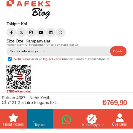
Takipte Kal
Size Özel Kampanyalar
Hemen Kayıt Ol Fırsatlardan Önce Sen Haberdar Ol!
Gönder
Üyelik koşullarını
ve
kişisel verilerimin
korunmasını kabul ediyorum.
Polisan 4387 - Nehir Yeşili -
Telif Hakkı © 2026
Afeks Yapı Market
. Tüm hakları saklıdır.
₺769,90
Cİ-7421 2,5 Litre Elegans Extra
Bu web sitesindeki tüm ürünler ticari amaçlıdır. Web sitemizde yer alan
Mat İç Cephe Boyası
görsel ve yazılı içerikler firmamıza ait olup, firmamızın yazılı izni alınmadan
hiçbir yazılı/görsel içerik, logo, kopyalanamaz, kaynak gösterilemez ve
(25500011000)
başka yerlerde kullanılamaz. İçeriklerin izin alınmadan kopyalanması ve
kullanılması 5846 sayılı Fikir ve Sanat Eserleri Yasasına göre suçtur.
Fırsat Köşesi
Üye Girişi
Toptan
Kampanyalar
//
//