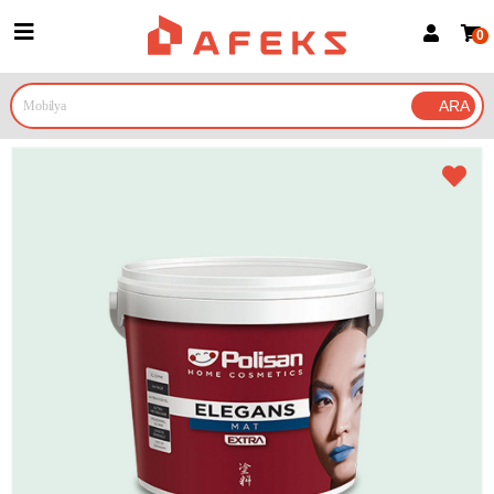
0
Üye Girişi
Üye Ol
Google İle Bağlan