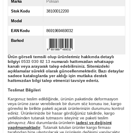
Marka
Polisan
Stok Kodu
38100012200
Model
EAN Kodu
8691969469032
Barkod
Ürün görseli temsili olup ürünlerimiz hakkında detaylı
bilgiyi
0533 030 82 13
numaralı hattımızdan whatsapp
kanalı veya arayarak talep edebilirsiniz. Sitemizdeki
açıklamalar sürekli olarak güncellenmektedir. Bazı detaylar
sadece kataloglarda yer aldığı için mutlaka destek
hattımızdan bilgi talep etmenizi tavsiye ederiz.
Teslimat Bilgileri
Kargonuz teslim edildiğinde, ürünün paketinde deformasyon
veya ürüne zarar verebilecek bir durum söz konusu ise, kargo
görevlisi ile birlikte paketi açarak ürünlerinizin durumunu kontrol
ediniz. Ürünlerinizde bir hasar gördüğünüz takdirde, kargo
yetkilisinden tutanak tutmasını isteyiniz ve paketi teslim
almayınız. Aksi durumlarda ürünlerin
iadesi ve değişimi
yapılmamaktadır
. Tutanak tutulan ürünler kargo firması
tarafından bize ulaştırılacak ve ürünlerin değişimi yapılacaktır.