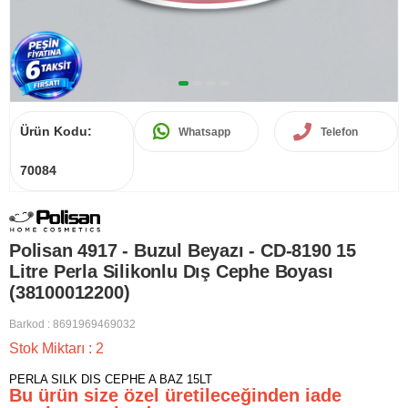
Ürün Kodu:
Whatsapp
Telefon
70084
Polisan 4917 - Buzul Beyazı - CD-8190 15
Litre Perla Silikonlu Dış Cephe Boyası
(38100012200)
Barkod
:
8691969469032
Stok Miktarı
:
2
PERLA SILK DIS CEPHE A BAZ 15LT
Bu ürün size özel üretileceğinden iade