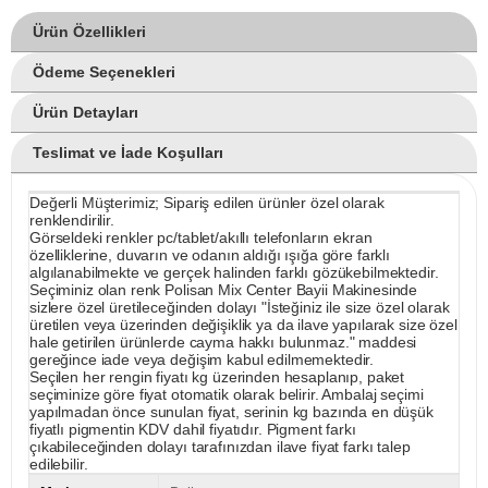
Ürün Özellikleri
Ödeme Seçenekleri
Ürün Detayları
Teslimat ve İade Koşulları
Değerli Müşterimiz; Sipariş edilen ürünler özel olarak
renklendirilir.
Görseldeki renkler pc/tablet/akıllı telefonların ekran
özelliklerine, duvarın ve odanın aldığı ışığa göre farklı
algılanabilmekte ve gerçek halinden farklı gözükebilmektedir.
Seçiminiz olan renk Polisan Mix Center Bayii Makinesinde
sizlere özel üretileceğinden dolayı "İsteğiniz ile size özel olarak
üretilen veya üzerinden değişiklik ya da ilave yapılarak size özel
hale getirilen ürünlerde cayma hakkı bulunmaz." maddesi
gereğince iade veya değişim kabul edilmemektedir.
Seçilen her rengin fiyatı kg üzerinden hesaplanıp, paket
seçiminize göre fiyat otomatik olarak belirir. Ambalaj seçimi
yapılmadan önce sunulan fiyat, serinin kg bazında en düşük
fiyatlı pigmentin KDV dahil fiyatıdır. Pigment farkı
çıkabileceğinden dolayı tarafınızdan ilave fiyat farkı talep
edilebilir.