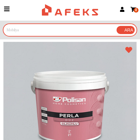
0
Üye Girişi
Üye Ol
Google İle Bağlan