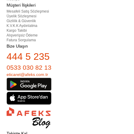
Müşteri İlişkileri
Mesafeli Satış Sözleşmesi
Üyelik Sözleşmesi
Gizlilik & Güvenlik
K.V.K.K Aydınlatma
Kargo Takibi
Alışverişsiz Ödeme
Fatura Sorgulama
Bize Ulaşın
444 5 235
0533 030 82 13
eticaret@afeks.com.tr
Takipte Kal