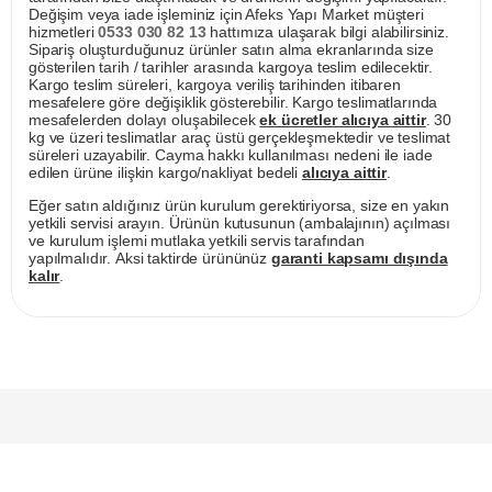
Değişim veya iade işleminiz için Afeks Yapı Market müşteri
hizmetleri
0533 030 82 13
hattımıza ulaşarak bilgi alabilirsiniz.
Sipariş oluşturduğunuz ürünler satın alma ekranlarında size
gösterilen tarih / tarihler arasında kargoya teslim edilecektir.
Kargo teslim süreleri, kargoya veriliş tarihinden itibaren
mesafelere göre değişiklik gösterebilir. Kargo teslimatlarında
mesafelerden dolayı oluşabilecek
ek ücretler alıcıya aittir
. 30
kg ve üzeri teslimatlar araç üstü gerçekleşmektedir ve teslimat
süreleri uzayabilir. Cayma hakkı kullanılması nedeni ile iade
edilen ürüne ilişkin kargo/nakliyat bedeli
alıcıya aittir
.
Eğer satın aldığınız ürün kurulum gerektiriyorsa, size en yakın
yetkili servisi arayın. Ürünün kutusunun (ambalajının) açılması
ve kurulum işlemi mutlaka yetkili servis tarafından
yapılmalıdır. Aksi taktirde ürününüz
garanti kapsamı dışında
kalır
.