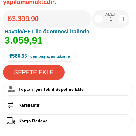
yapılamamaktadır.
ADET
₺3.399,90
Havale/EFT ile ödenmesi halinde
3
.
0
5
9
,
9
1
₺566,65
' den başlayan taksitle
Toptan İçin Teklif Sepetine Ekle
Karşılaştır
Kargo Bedava