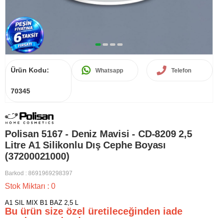
Ürün Kodu:
Whatsapp
Telefon
70345
Polisan 5167 - Deniz Mavisi - CD-8209 2,5
Litre A1 Silikonlu Dış Cephe Boyası
(37200021000)
Barkod
:
8691969298397
Stok Miktarı
:
0
A1 SIL MIX B1 BAZ 2,5 L
Bu ürün size özel üretileceğinden iade