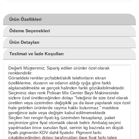
Ürün Özellikleri
Ödeme Seçenekleri
Ürün Detayları
Teslimat ve İade Koşulları
Değerli Müşterimiz; Sipariş edilen ürünler özel olarak
renklendirilir.
Görseldeki renkler pc/tablet/akıllı telefonların ekran
özelliklerine, duvarın ve odanın aldığı ışığa göre farklı
algılanabilmekte ve gerçek halinden farklı gözükebilmektedir.
Seçiminiz olan renk Polisan Mix Center Bayii Makinesinde
sizlere özel üretileceğinden dolayı "İsteğiniz ile size özel olarak
üretilen veya üzerinden değişiklik ya da ilave yapılarak size özel
hale getirilen ürünlerde cayma hakkı bulunmaz." maddesi
gereğince iade veya değişim kabul edilmemektedir.
Seçilen her rengin fiyatı kg üzerinden hesaplanıp, paket
seçiminize göre fiyat otomatik olarak belirir. Ambalaj seçimi
yapılmadan önce sunulan fiyat, serinin kg bazında en düşük
fiyatlı pigmentin KDV dahil fiyatıdır. Pigment farkı
çıkabileceğinden dolayı tarafınızdan ilave fiyat farkı talep