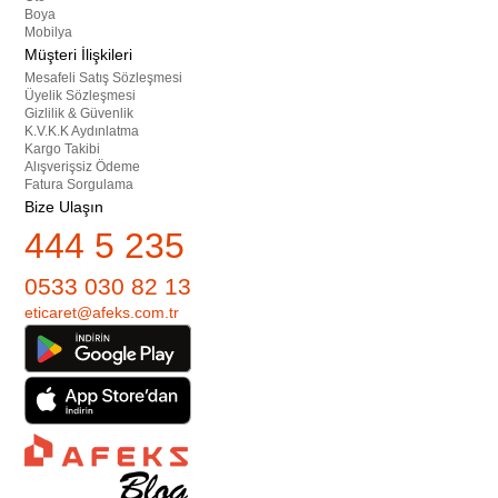
Boya
Mobilya
Müşteri İlişkileri
Mesafeli Satış Sözleşmesi
Üyelik Sözleşmesi
Gizlilik & Güvenlik
K.V.K.K Aydınlatma
Kargo Takibi
Alışverişsiz Ödeme
Fatura Sorgulama
Bize Ulaşın
444 5 235
0533 030 82 13
eticaret@afeks.com.tr