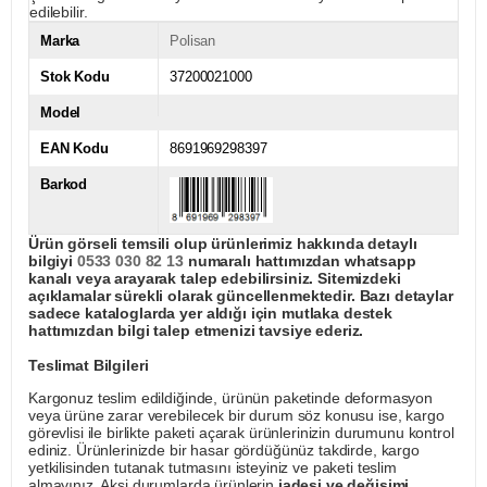
edilebilir.
Marka
Polisan
Stok Kodu
37200021000
Model
EAN Kodu
8691969298397
Barkod
Ürün görseli temsili olup ürünlerimiz hakkında detaylı
bilgiyi
0533 030 82 13
numaralı hattımızdan whatsapp
kanalı veya arayarak talep edebilirsiniz. Sitemizdeki
açıklamalar sürekli olarak güncellenmektedir. Bazı detaylar
sadece kataloglarda yer aldığı için mutlaka destek
hattımızdan bilgi talep etmenizi tavsiye ederiz.
Teslimat Bilgileri
Kargonuz teslim edildiğinde, ürünün paketinde deformasyon
veya ürüne zarar verebilecek bir durum söz konusu ise, kargo
görevlisi ile birlikte paketi açarak ürünlerinizin durumunu kontrol
ediniz. Ürünlerinizde bir hasar gördüğünüz takdirde, kargo
yetkilisinden tutanak tutmasını isteyiniz ve paketi teslim
almayınız. Aksi durumlarda ürünlerin
iadesi ve değişimi