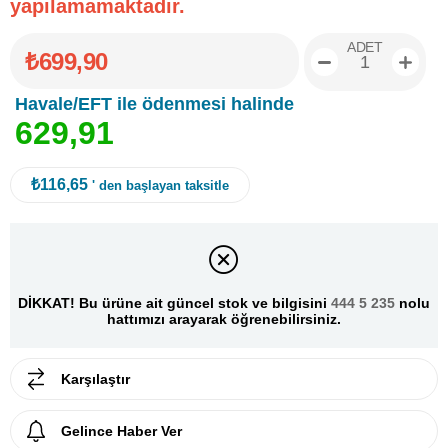
yapılamamaktadır.
ADET
₺699,90
Havale/EFT ile ödenmesi halinde
6
2
9
,
9
1
₺116,65
' den başlayan taksitle
DİKKAT! Bu ürüne ait güncel stok ve bilgisini
444 5 235
nolu
hattımızı arayarak öğrenebilirsiniz.
Karşılaştır
Gelince Haber Ver