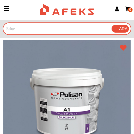
0
Üye Girişi
Üye Ol
Google İle Bağlan