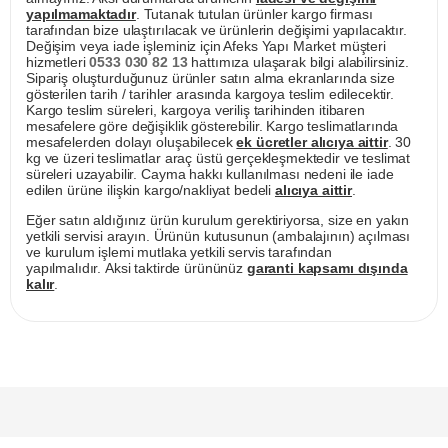
yapılmamaktadır
. Tutanak tutulan ürünler kargo firması
tarafından bize ulaştırılacak ve ürünlerin değişimi yapılacaktır.
Değişim veya iade işleminiz için Afeks Yapı Market müşteri
hizmetleri
0533 030 82 13
hattımıza ulaşarak bilgi alabilirsiniz.
Sipariş oluşturduğunuz ürünler satın alma ekranlarında size
gösterilen tarih / tarihler arasında kargoya teslim edilecektir.
Kargo teslim süreleri, kargoya veriliş tarihinden itibaren
mesafelere göre değişiklik gösterebilir. Kargo teslimatlarında
mesafelerden dolayı oluşabilecek
ek ücretler alıcıya aittir
. 30
kg ve üzeri teslimatlar araç üstü gerçekleşmektedir ve teslimat
süreleri uzayabilir. Cayma hakkı kullanılması nedeni ile iade
edilen ürüne ilişkin kargo/nakliyat bedeli
alıcıya aittir
.
Eğer satın aldığınız ürün kurulum gerektiriyorsa, size en yakın
yetkili servisi arayın. Ürünün kutusunun (ambalajının) açılması
ve kurulum işlemi mutlaka yetkili servis tarafından
yapılmalıdır. Aksi taktirde ürününüz
garanti kapsamı dışında
kalır
.