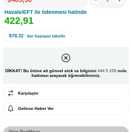
Havale/EFT ile ödenmesi halinde
4
2
2
,
9
1
₺78,32
' den başlayan taksitle
DİKKAT! Bu ürüne ait güncel stok ve bilgisini
444 5 235
nolu
hattımızı arayarak öğrenebilirsiniz.
Karşılaştır
Gelince Haber Ver
Ürün Özellikleri