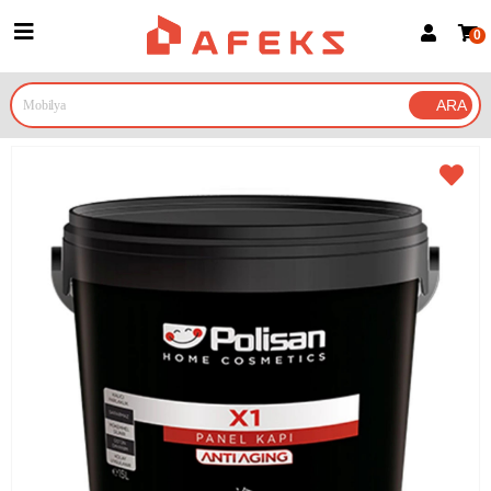
0
Üye Girişi
Üye Ol
Google İle Bağlan