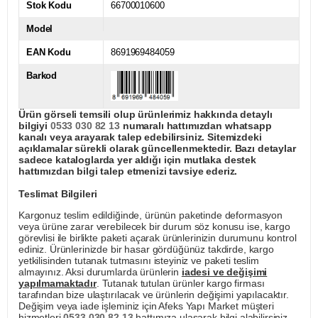
Stok Kodu
66700010600
Model
EAN Kodu
8691969484059
Barkod
Ürün görseli temsili olup ürünlerimiz hakkında detaylı
bilgiyi
0533 030 82 13
numaralı hattımızdan whatsapp
kanalı veya arayarak talep edebilirsiniz. Sitemizdeki
açıklamalar sürekli olarak güncellenmektedir. Bazı detaylar
sadece kataloglarda yer aldığı için mutlaka destek
hattımızdan bilgi talep etmenizi tavsiye ederiz.
Teslimat Bilgileri
Kargonuz teslim edildiğinde, ürünün paketinde deformasyon
veya ürüne zarar verebilecek bir durum söz konusu ise, kargo
görevlisi ile birlikte paketi açarak ürünlerinizin durumunu kontrol
ediniz. Ürünlerinizde bir hasar gördüğünüz takdirde, kargo
yetkilisinden tutanak tutmasını isteyiniz ve paketi teslim
almayınız. Aksi durumlarda ürünlerin
iadesi ve değişimi
yapılmamaktadır
. Tutanak tutulan ürünler kargo firması
tarafından bize ulaştırılacak ve ürünlerin değişimi yapılacaktır.
Değişim veya iade işleminiz için Afeks Yapı Market müşteri
hizmetleri
0533 030 82 13
hattımıza ulaşarak bilgi alabilirsiniz.