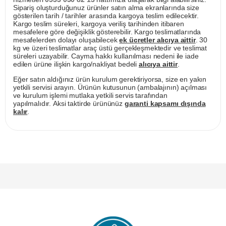
Sipariş oluşturduğunuz ürünler satın alma ekranlarında size
gösterilen tarih / tarihler arasında kargoya teslim edilecektir.
Kargo teslim süreleri, kargoya veriliş tarihinden itibaren
mesafelere göre değişiklik gösterebilir. Kargo teslimatlarında
mesafelerden dolayı oluşabilecek
ek ücretler alıcıya aittir
. 30
kg ve üzeri teslimatlar araç üstü gerçekleşmektedir ve teslimat
süreleri uzayabilir. Cayma hakkı kullanılması nedeni ile iade
edilen ürüne ilişkin kargo/nakliyat bedeli
alıcıya aittir
.
Eğer satın aldığınız ürün kurulum gerektiriyorsa, size en yakın
yetkili servisi arayın. Ürünün kutusunun (ambalajının) açılması
ve kurulum işlemi mutlaka yetkili servis tarafından
yapılmalıdır. Aksi taktirde ürününüz
garanti kapsamı dışında
kalır
.