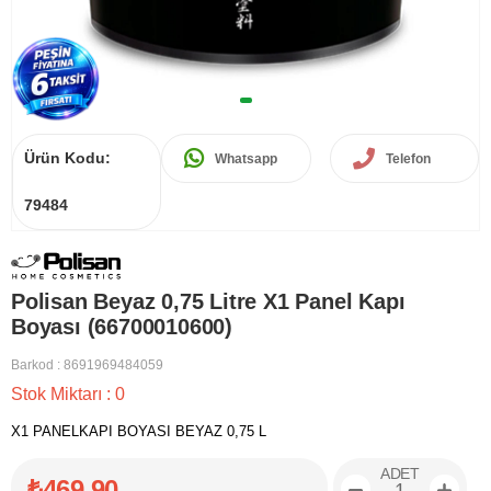
Ürün Kodu:
Whatsapp
Telefon
79484
Polisan Beyaz 0,75 Litre X1 Panel Kapı
Boyası (66700010600)
Barkod
:
8691969484059
Stok Miktarı
:
0
X1 PANELKAPI BOYASI BEYAZ 0,75 L
ADET
₺469,90