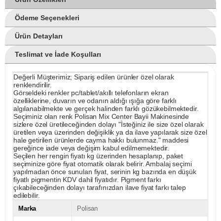
Ödeme Seçenekleri
Ürün Detayları
Teslimat ve İade Koşulları
Değerli Müşterimiz; Sipariş edilen ürünler özel olarak
renklendirilir.
Görseldeki renkler pc/tablet/akıllı telefonların ekran
özelliklerine, duvarın ve odanın aldığı ışığa göre farklı
algılanabilmekte ve gerçek halinden farklı gözükebilmektedir.
Seçiminiz olan renk Polisan Mix Center Bayii Makinesinde
sizlere özel üretileceğinden dolayı "İsteğiniz ile size özel olarak
üretilen veya üzerinden değişiklik ya da ilave yapılarak size özel
hale getirilen ürünlerde cayma hakkı bulunmaz." maddesi
gereğince iade veya değişim kabul edilmemektedir.
Seçilen her rengin fiyatı kg üzerinden hesaplanıp, paket
seçiminize göre fiyat otomatik olarak belirir. Ambalaj seçimi
yapılmadan önce sunulan fiyat, serinin kg bazında en düşük
fiyatlı pigmentin KDV dahil fiyatıdır. Pigment farkı
çıkabileceğinden dolayı tarafınızdan ilave fiyat farkı talep
edilebilir.
Marka
Polisan