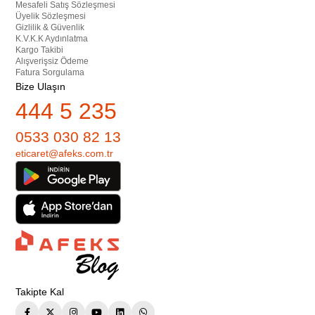
Mesafeli Satış Sözleşmesi
Üyelik Sözleşmesi
Gizlilik & Güvenlik
K.V.K.K Aydınlatma
Kargo Takibi
Alışverişsiz Ödeme
Fatura Sorgulama
Bize Ulaşın
444 5 235
0533 030 82 13
eticaret@afeks.com.tr
Takipte Kal