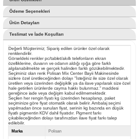
Ödeme Seçenekleri
Ürün Detayları
Teslimat ve İade Koşulları
Değerli Müşterimiz; Sipariş edilen ürünler özel olarak
renklendirilir.
Görseldeki renkler pc/tablet/akıllı telefonların ekran
özelliklerine, duvarın ve odanın aldığı ışığa göre farklı
algılanabilmekte ve gerçek halinden farklı gözükebilmektedir.
Seçiminiz olan renk Polisan Mix Center Bayii Makinesinde
sizlere özel üretileceğinden dolayı "İsteğiniz ile size özel olarak
üretilen veya üzerinden değişiklik ya da ilave yapılarak size özel
hale getirilen ürünlerde cayma hakkı bulunmaz." maddesi
gereğince iade veya değişim kabul edilmemektedir.
Seçilen her rengin fiyatı kg üzerinden hesaplanıp, paket
seçiminize göre fiyat otomatik olarak belirir. Ambalaj seçimi
yapılmadan önce sunulan fiyat, serinin kg bazında en düşük
fiyatlı pigmentin KDV dahil fiyatıdır. Pigment farkı
çıkabileceğinden dolayı tarafınızdan ilave fiyat farkı talep
edilebilir.
Marka
Polisan