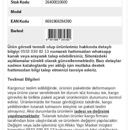
Stok Kodu
26400010600
Model
EAN Kodu
8691969284390
Barkod
Ürün görseli temsili olup ürünlerimiz hakkında detaylı
bilgiyi
0533 030 82 13
numaralı hattımızdan whatsapp
kanalı veya arayarak talep edebilirsiniz. Sitemizdeki
açıklamalar sürekli olarak güncellenmektedir. Bazı detaylar
sadece kataloglarda yer aldığı için mutlaka destek
hattımızdan bilgi talep etmenizi tavsiye ederiz.
Teslimat Bilgileri
Kargonuz teslim edildiğinde, ürünün paketinde deformasyon
veya ürüne zarar verebilecek bir durum söz konusu ise, kargo
görevlisi ile birlikte paketi açarak ürünlerinizin durumunu kontrol
ediniz. Ürünlerinizde bir hasar gördüğünüz takdirde, kargo
yetkilisinden tutanak tutmasını isteyiniz ve paketi teslim
almayınız. Aksi durumlarda ürünlerin
iadesi ve değişimi
yapılmamaktadır
. Tutanak tutulan ürünler kargo firması
tarafından bize ulaştırılacak ve ürünlerin değişimi yapılacaktır.
Değişim veya iade işleminiz için Afeks Yapı Market müşteri
hizmetleri
0533 030 82 13
hattımıza ulaşarak bilgi alabilirsiniz.