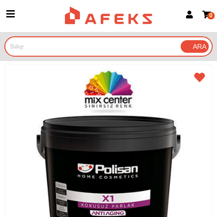
0
Üye Girişi
Üye Ol
Google İle Bağlan