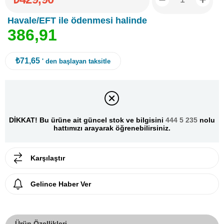
Havale/EFT ile ödenmesi halinde
3
8
6
,
9
1
₺71,65
' den başlayan taksitle
DİKKAT! Bu ürüne ait güncel stok ve bilgisini
444 5 235
nolu
hattımızı arayarak öğrenebilirsiniz.
Karşılaştır
Gelince Haber Ver
Ürün Özellikleri