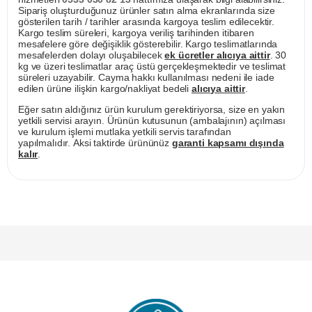
Sipariş oluşturduğunuz ürünler satın alma ekranlarında size
gösterilen tarih / tarihler arasında kargoya teslim edilecektir.
Kargo teslim süreleri, kargoya veriliş tarihinden itibaren
mesafelere göre değişiklik gösterebilir. Kargo teslimatlarında
mesafelerden dolayı oluşabilecek
ek ücretler alıcıya aittir
. 30
kg ve üzeri teslimatlar araç üstü gerçekleşmektedir ve teslimat
süreleri uzayabilir. Cayma hakkı kullanılması nedeni ile iade
edilen ürüne ilişkin kargo/nakliyat bedeli
alıcıya aittir
.
Eğer satın aldığınız ürün kurulum gerektiriyorsa, size en yakın
yetkili servisi arayın. Ürünün kutusunun (ambalajının) açılması
ve kurulum işlemi mutlaka yetkili servis tarafından
yapılmalıdır. Aksi taktirde ürününüz
garanti kapsamı dışında
kalır
.