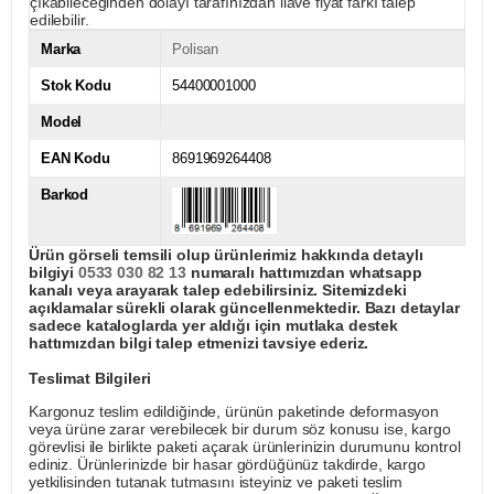
çıkabileceğinden dolayı tarafınızdan ilave fiyat farkı talep
edilebilir.
Marka
Polisan
Stok Kodu
54400001000
Model
EAN Kodu
8691969264408
Barkod
Ürün görseli temsili olup ürünlerimiz hakkında detaylı
bilgiyi
0533 030 82 13
numaralı hattımızdan whatsapp
kanalı veya arayarak talep edebilirsiniz. Sitemizdeki
açıklamalar sürekli olarak güncellenmektedir. Bazı detaylar
sadece kataloglarda yer aldığı için mutlaka destek
hattımızdan bilgi talep etmenizi tavsiye ederiz.
Teslimat Bilgileri
Kargonuz teslim edildiğinde, ürünün paketinde deformasyon
veya ürüne zarar verebilecek bir durum söz konusu ise, kargo
görevlisi ile birlikte paketi açarak ürünlerinizin durumunu kontrol
ediniz. Ürünlerinizde bir hasar gördüğünüz takdirde, kargo
yetkilisinden tutanak tutmasını isteyiniz ve paketi teslim