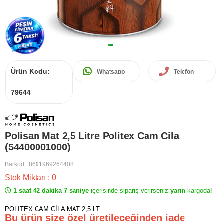
Ürün Kodu:
Whatsapp
Telefon
79644
Polisan Mat 2,5 Litre Politex Cam Cila
(54400001000)
Barkod
:
8691969264408
Stok Miktarı
:
0
1 saat 42 dakika 7 saniye
içerisinde sipariş verirseniz
yarın
kargoda!
POLITEX CAM CİLA MAT 2,5 LT
Bu ürün size özel üretileceğinden iade