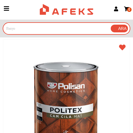
0
Üye Girişi
Üye Ol
Google İle Bağlan