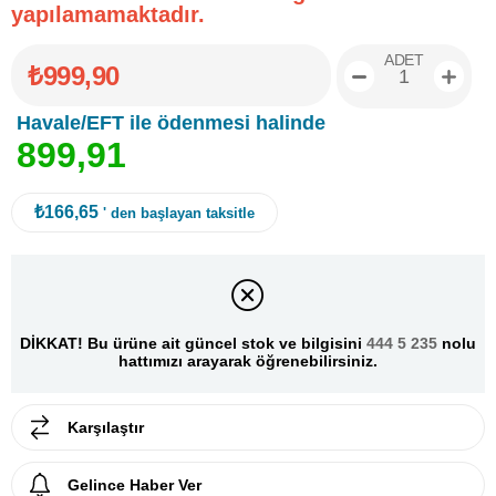
yapılamamaktadır.
ADET
₺999,90
Havale/EFT ile ödenmesi halinde
8
9
9
,
9
1
₺166,65
' den başlayan taksitle
DİKKAT! Bu ürüne ait güncel stok ve bilgisini
444 5 235
nolu
hattımızı arayarak öğrenebilirsiniz.
Karşılaştır
Gelince Haber Ver