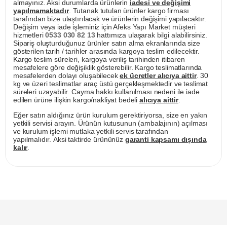
almayınız. Aksi durumlarda ürünlerin
iadesi ve değişimi
yapılmamaktadır
. Tutanak tutulan ürünler kargo firması
tarafından bize ulaştırılacak ve ürünlerin değişimi yapılacaktır.
Değişim veya iade işleminiz için Afeks Yapı Market müşteri
hizmetleri
0533 030 82 13
hattımıza ulaşarak bilgi alabilirsiniz.
Sipariş oluşturduğunuz ürünler satın alma ekranlarında size
gösterilen tarih / tarihler arasında kargoya teslim edilecektir.
Kargo teslim süreleri, kargoya veriliş tarihinden itibaren
mesafelere göre değişiklik gösterebilir. Kargo teslimatlarında
mesafelerden dolayı oluşabilecek
ek ücretler alıcıya aittir
. 30
kg ve üzeri teslimatlar araç üstü gerçekleşmektedir ve teslimat
süreleri uzayabilir. Cayma hakkı kullanılması nedeni ile iade
edilen ürüne ilişkin kargo/nakliyat bedeli
alıcıya aittir
.
Eğer satın aldığınız ürün kurulum gerektiriyorsa, size en yakın
yetkili servisi arayın. Ürünün kutusunun (ambalajının) açılması
ve kurulum işlemi mutlaka yetkili servis tarafından
yapılmalıdır. Aksi taktirde ürününüz
garanti kapsamı dışında
kalır
.