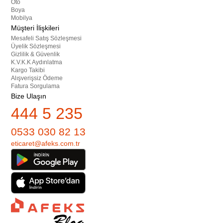
Oto
Boya
Mobilya
Müşteri İlişkileri
Mesafeli Satış Sözleşmesi
Üyelik Sözleşmesi
Gizlilik & Güvenlik
K.V.K.K Aydınlatma
Kargo Takibi
Alışverişsiz Ödeme
Fatura Sorgulama
Bize Ulaşın
444 5 235
0533 030 82 13
eticaret@afeks.com.tr