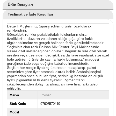
Ürün Detayları
Teslimat ve İade Koşulları
Değerli Müşterimiz; Sipariş edilen ürünler özel olarak
renklendirilir.
Görseldeki renkler pc/tablet/akıllı telefonların ekran
özelliklerine, duvarın ve odanın aldığı ışığa göre farklı
algılanabilmekte ve gerçek halinden farklı gözükebilmektedir.
Seçiminiz olan renk Polisan Mix Center Bayii Makinesinde
sizlere özel üretileceğinden dolayı "İsteğiniz ile size özel olarak
üretilen veya üzerinden değişiklik ya da ilave yapılarak size özel
hale getirilen ürünlerde cayma hakkı bulunmaz." maddesi
gereğince iade veya değişim kabul edilmemektedir.
Seçilen her rengin fiyatı kg üzerinden hesaplanıp, paket
seçiminize göre fiyat otomatik olarak belirir. Ambalaj seçimi
yapılmadan önce sunulan fiyat, serinin kg bazında en düşük
fiyatlı pigmentin KDV dahil fiyatıdır. Pigment farkı
çıkabileceğinden dolayı tarafınızdan ilave fiyat farkı talep
edilebilir.
Marka
Polisan
Stok Kodu
97603570410
Model