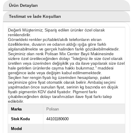
Ürün Detayları
Teslimat ve İade Koşulları
Değerli Müşterimiz; Sipariş edilen ürünler özel olarak
renklendirilir.
Görseldeki renkler pc/tablet/akıllı telefonların ekran
özelliklerine, duvarın ve odanın aldığı ışığa göre farklı
algılanabilmekte ve gerçek halinden farklı gözükebilmektedir.
Seçiminiz olan renk Polisan Mix Center Bayii Makinesinde
sizlere özel üretileceğinden dolayı "İsteğiniz ile size özel olarak
üretilen veya üzerinden değişiklik ya da ilave yapılarak size özel
hale getirilen ürünlerde cayma hakkı bulunmaz." maddesi
gereğince iade veya değişim kabul edilmemektedir.
Seçilen her rengin fiyatı kg üzerinden hesaplanıp, paket
seçiminize göre fiyat otomatik olarak belirir. Ambalaj seçimi
yapılmadan önce sunulan fiyat, serinin kg bazında en düşük
fiyatlı pigmentin KDV dahil fiyatıdır. Pigment farkı
çıkabileceğinden dolayı tarafınızdan ilave fiyat farkı talep
edilebilir.
Marka
Polisan
Stok Kodu
44101180600
Model