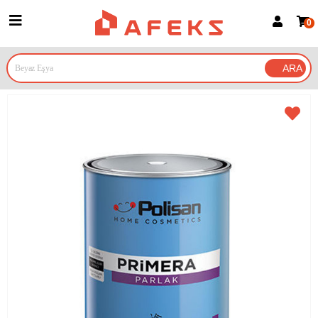
0
Üye Girişi
Üye Ol
Google İle Bağlan