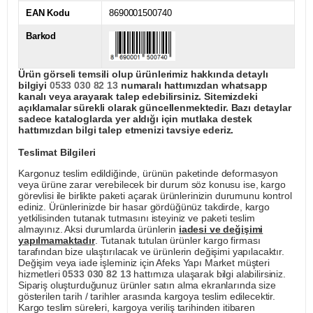
EAN Kodu
8690001500740
Barkod
Ürün görseli temsili olup ürünlerimiz hakkında detaylı
bilgiyi
0533 030 82 13
numaralı hattımızdan whatsapp
kanalı veya arayarak talep edebilirsiniz. Sitemizdeki
açıklamalar sürekli olarak güncellenmektedir. Bazı detaylar
sadece kataloglarda yer aldığı için mutlaka destek
hattımızdan bilgi talep etmenizi tavsiye ederiz.
Teslimat Bilgileri
Kargonuz teslim edildiğinde, ürünün paketinde deformasyon
veya ürüne zarar verebilecek bir durum söz konusu ise, kargo
görevlisi ile birlikte paketi açarak ürünlerinizin durumunu kontrol
ediniz. Ürünlerinizde bir hasar gördüğünüz takdirde, kargo
yetkilisinden tutanak tutmasını isteyiniz ve paketi teslim
almayınız. Aksi durumlarda ürünlerin
iadesi ve değişimi
yapılmamaktadır
. Tutanak tutulan ürünler kargo firması
tarafından bize ulaştırılacak ve ürünlerin değişimi yapılacaktır.
Değişim veya iade işleminiz için Afeks Yapı Market müşteri
hizmetleri
0533 030 82 13
hattımıza ulaşarak bilgi alabilirsiniz.
Sipariş oluşturduğunuz ürünler satın alma ekranlarında size
gösterilen tarih / tarihler arasında kargoya teslim edilecektir.
Kargo teslim süreleri, kargoya veriliş tarihinden itibaren