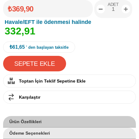
ADET
₺369,90
Havale/EFT ile ödenmesi halinde
3
3
2
,
9
1
₺61,65
' den başlayan taksitle
Toptan İçin Teklif Sepetine Ekle
Karşılaştır
Ürün Özellikleri
Ödeme Seçenekleri