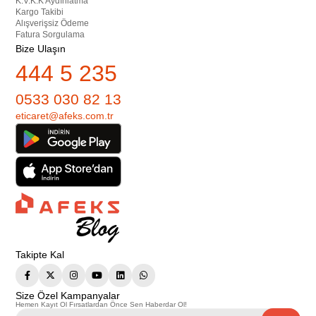
K.V.K.K Aydınlatma
Kargo Takibi
Alışverişsiz Ödeme
Fatura Sorgulama
Bize Ulaşın
444 5 235
0533 030 82 13
eticaret@afeks.com.tr
Takipte Kal
Size Özel Kampanyalar
Hemen Kayıt Ol Fırsatlardan Önce Sen Haberdar Ol!