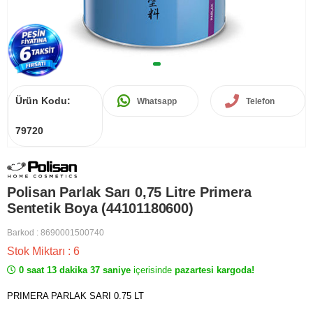
Ürün Kodu:
Whatsapp
Telefon
79720
Polisan Parlak Sarı 0,75 Litre Primera
Sentetik Boya (44101180600)
Barkod
:
8690001500740
Stok Miktarı
:
6
0 saat 13 dakika 37 saniye
içerisinde
pazartesi kargoda!
PRIMERA PARLAK SARI 0.75 LT