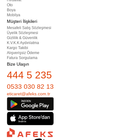
Hırdavat
Oto
Boya
Mobilya
Müşteri İlişkileri
Mesafeli Satış Sözleşmesi
Üyelik Sözleşmesi
Gizlilik & Güvenlik
K.V.K.K Aydınlatma
Kargo Takibi
Alışverişsiz Ödeme
Fatura Sorgulama
Bize Ulaşın
444 5 235
0533 030 82 13
eticaret@afeks.com.tr