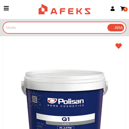
0
Üye Girişi
Üye Ol
Google İle Bağlan