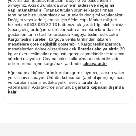
yetkilisinden tutanak tutmasını isteyiniz ve paketi teslim
almayınız. Aksi durumlarda ürünlerin
iadesi ve değişimi
yapılmamaktadır
. Tutanak tutulan ürünler kargo firması
tarafından bize ulaştırılacak ve ürünlerin değişimi yapılacaktır.
Değişim veya iade işleminiz için Afeks Yapı Market müşteri
hizmetleri
0533 030 82 13
hattımıza ulaşarak bilgi alabilirsiniz.
Sipariş oluşturduğunuz ürünler satın alma ekranlarında size
gösterilen tarih / tarihler arasında kargoya teslim edilecektir.
Kargo teslim süreleri, kargoya veriliş tarihinden itibaren
mesafelere göre değişiklik gösterebilir. Kargo teslimatlarında
mesafelerden dolayı oluşabilecek
ek ücretler alıcıya aittir
. 30
kg ve üzeri teslimatlar araç üstü gerçekleşmektedir ve teslimat
süreleri uzayabilir. Cayma hakkı kullanılması nedeni ile iade
edilen ürüne ilişkin kargo/nakliyat bedeli
alıcıya aittir
.
Eğer satın aldığınız ürün kurulum gerektiriyorsa, size en yakın
yetkili servisi arayın. Ürünün kutusunun (ambalajının) açılması
ve kurulum işlemi mutlaka yetkili servis tarafından
yapılmalıdır. Aksi taktirde ürününüz
garanti kapsamı dışında
kalır
.