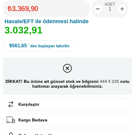
ADET
₺3.369,90
Havale/EFT ile ödenmesi halinde
3
.
0
3
2
,
9
1
₺561,65
' den başlayan taksitle
DİKKAT! Bu ürüne ait güncel stok ve bilgisini
444 5 235
nolu
hattımızı arayarak öğrenebilirsiniz.
Karşılaştır
Kargo Bedava