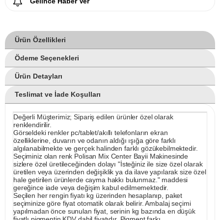
Gelince Haber Ver
Ürün Özellikleri
Ödeme Seçenekleri
Ürün Detayları
Teslimat ve İade Koşulları
Değerli Müşterimiz; Sipariş edilen ürünler özel olarak
renklendirilir.
Görseldeki renkler pc/tablet/akıllı telefonların ekran
özelliklerine, duvarın ve odanın aldığı ışığa göre farklı
algılanabilmekte ve gerçek halinden farklı gözükebilmektedir.
Seçiminiz olan renk Polisan Mix Center Bayii Makinesinde
sizlere özel üretileceğinden dolayı "İsteğiniz ile size özel olarak
üretilen veya üzerinden değişiklik ya da ilave yapılarak size özel
hale getirilen ürünlerde cayma hakkı bulunmaz." maddesi
gereğince iade veya değişim kabul edilmemektedir.
Seçilen her rengin fiyatı kg üzerinden hesaplanıp, paket
seçiminize göre fiyat otomatik olarak belirir. Ambalaj seçimi
yapılmadan önce sunulan fiyat, serinin kg bazında en düşük
fiyatlı pigmentin KDV dahil fiyatıdır. Pigment farkı