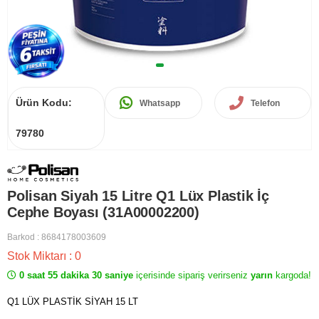
Ürün Kodu:
Whatsapp
Telefon
79780
Polisan Siyah 15 Litre Q1 Lüx Plastik İç
Cephe Boyası (31A00002200)
Barkod
:
8684178003609
Stok Miktarı
:
0
0 saat 55 dakika 30 saniye
içerisinde sipariş verirseniz
yarın
kargoda!
Q1 LÜX PLASTİK SİYAH 15 LT