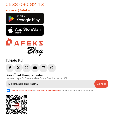
0533 030 82 13
eticaret@afeks.com.tr
Takipte Kal
Size Özel Kampanyalar
Hemen Kayıt Ol Fırsatlardan Önce Sen Haberdar Ol!
Gönder
Üyelik koşullarını
ve
kişisel verilerimin
korunmasını kabul ediyorum.