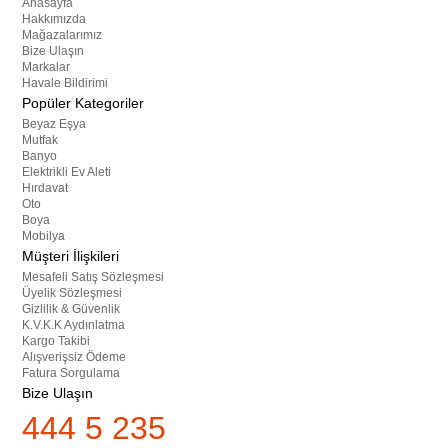
Anasayfa
Hakkımızda
Mağazalarımız
Bize Ulaşın
Markalar
Havale Bildirimi
Popüler Kategoriler
Beyaz Eşya
Mutfak
Banyo
Elektrikli Ev Aleti
Hırdavat
Oto
Boya
Mobilya
Müşteri İlişkileri
Mesafeli Satış Sözleşmesi
Üyelik Sözleşmesi
Gizlilik & Güvenlik
K.V.K.K Aydınlatma
Kargo Takibi
Alışverişsiz Ödeme
Fatura Sorgulama
Bize Ulaşın
444 5 235