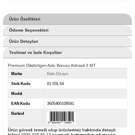
Ürün Özellikleri
Ödeme Seçenekleri
Ürün Detayları
Teslimat ve İade Koşulları
Premıum Dikdörtgen Askı Borusu Antrasit 3 MT
Marka
Batu Dizayn
Stok Kodu
01.031.54
Model
EAN Kodu
3605400108591
Barkod
Ürün görseli temsili olup ürünlerimiz hakkında detaylı
bilgiyi
0533 030 82 13
numaralı hattımızdan whatsapp