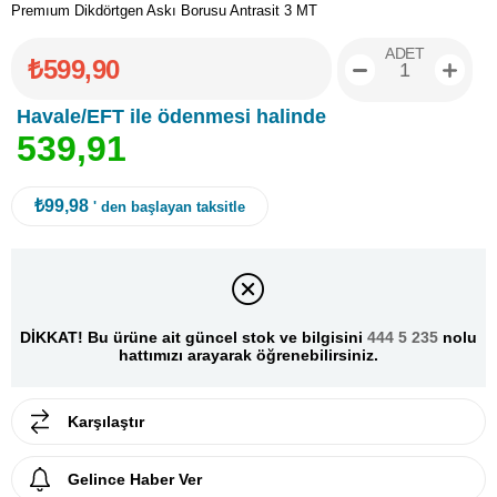
Premıum Dikdörtgen Askı Borusu Antrasit 3 MT
ADET
₺599,90
Havale/EFT ile ödenmesi halinde
5
3
9
,
9
1
₺99,98
' den başlayan taksitle
DİKKAT! Bu ürüne ait güncel stok ve bilgisini
444 5 235
nolu
hattımızı arayarak öğrenebilirsiniz.
Karşılaştır
Gelince Haber Ver