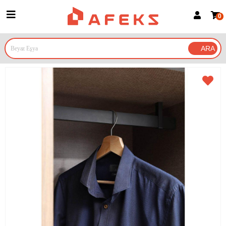
0
Üye Girişi
Üye Ol
Google İle Bağlan