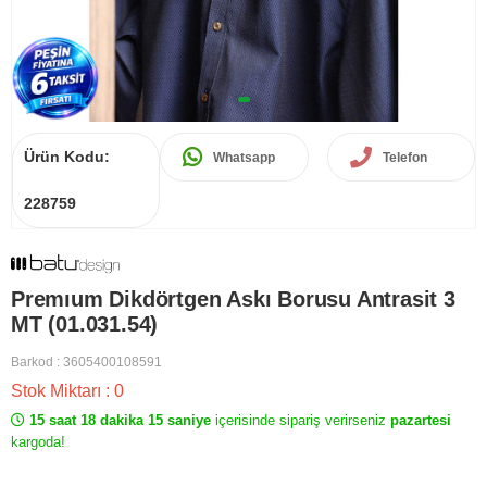
Ürün Kodu:
Whatsapp
Telefon
228759
Premıum Dikdörtgen Askı Borusu Antrasit 3
MT (01.031.54)
Barkod
:
3605400108591
Stok Miktarı
:
0
15 saat 18 dakika 15 saniye
içerisinde sipariş verirseniz
pazartesi
kargoda!