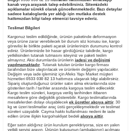
kanalı veya arayarak talep edebilirsiniz. Sitemizdeki
açıklamalar sürekli olarak güncellenmektedir. Bazı detaylar
sadece kataloglarda yer aldığı için mutlaka destek
hattımızdan bilgi talep etmenizi tavsiye ederiz.
Teslimat Bilgileri
Kargonuz teslim edildiğinde, ürünün paketinde deformasyon
veya ürüne zarar verebilecek bir durum söz konusu ise, kargo
görevlisi ile birlikte paketi açarak ürünlerinizin durumunu kontrol
ediniz. Ürünlerinizde bir hasar gördüğünüz takdirde, kargo
yetkilisinden tutanak tutmasını isteyiniz ve paketi teslim
almayınız. Aksi durumlarda ürünlerin
iadesi ve değişimi
yapılmamaktadır
. Tutanak tutulan ürünler kargo firması
tarafından bize ulaştırılacak ve ürünlerin değişimi yapılacaktır.
Değişim veya iade işleminiz için Afeks Yapı Market müşteri
hizmetleri
0533 030 82 13
hattımıza ulaşarak bilgi alabilirsiniz.
Sipariş oluşturduğunuz ürünler satın alma ekranlarında size
gösterilen tarih / tarihler arasında kargoya teslim edilecektir.
Kargo teslim süreleri, kargoya veriliş tarihinden itibaren
mesafelere göre değişiklik gösterebilir. Kargo teslimatlarında
mesafelerden dolayı oluşabilecek
ek ücretler alıcıya aittir
. 30
kg ve üzeri teslimatlar araç üstü gerçekleşmektedir ve teslimat
süreleri uzayabilir. Cayma hakkı kullanılması nedeni ile iade
edilen ürüne ilişkin kargo/nakliyat bedeli
alıcıya aittir
.
Eğer satın aldığınız ürün kurulum gerektiriyorsa, size en yakın
yetkili servisi arayın. Ürünün kutusunun (ambalajının) açılması