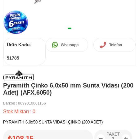
Ürün Kodu:
Whatsapp
Telefon
51785
Pyramith Çinko 6,0x50 mm Sunta Vidası (200
Adet) (AFX.6050)
Barkod
:
8699010001156
Stok Miktarı
:
0
PYRAMITH 6,0x50 SUNTA VİDASI ÇİNKO (200 ADET)
PAKET
₺108,15