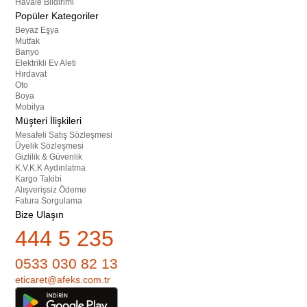
Havale Bildirimi
Popüler Kategoriler
Beyaz Eşya
Mutfak
Banyo
Elektrikli Ev Aleti
Hırdavat
Oto
Boya
Mobilya
Müşteri İlişkileri
Mesafeli Satış Sözleşmesi
Üyelik Sözleşmesi
Gizlilik & Güvenlik
K.V.K.K Aydınlatma
Kargo Takibi
Alışverişsiz Ödeme
Fatura Sorgulama
Bize Ulaşın
444 5 235
0533 030 82 13
eticaret@afeks.com.tr