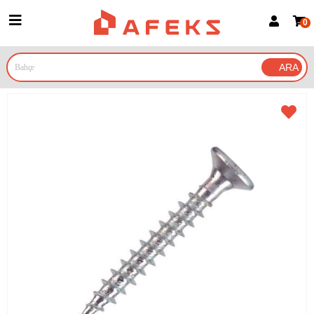
0
Üye Girişi
Üye Ol
Google İle Bağlan