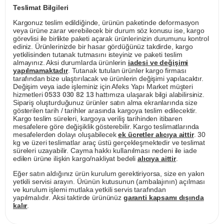
Teslimat Bilgileri
Kargonuz teslim edildiğinde, ürünün paketinde deformasyon
veya ürüne zarar verebilecek bir durum söz konusu ise, kargo
görevlisi ile birlikte paketi açarak ürünlerinizin durumunu kontrol
ediniz. Ürünlerinizde bir hasar gördüğünüz takdirde, kargo
yetkilisinden tutanak tutmasını isteyiniz ve paketi teslim
almayınız. Aksi durumlarda ürünlerin
iadesi ve değişimi
yapılmamaktadır
. Tutanak tutulan ürünler kargo firması
tarafından bize ulaştırılacak ve ürünlerin değişimi yapılacaktır.
Değişim veya iade işleminiz için Afeks Yapı Market müşteri
hizmetleri
0533 030 82 13
hattımıza ulaşarak bilgi alabilirsiniz.
Sipariş oluşturduğunuz ürünler satın alma ekranlarında size
gösterilen tarih / tarihler arasında kargoya teslim edilecektir.
Kargo teslim süreleri, kargoya veriliş tarihinden itibaren
mesafelere göre değişiklik gösterebilir. Kargo teslimatlarında
mesafelerden dolayı oluşabilecek
ek ücretler alıcıya aittir
. 30
kg ve üzeri teslimatlar araç üstü gerçekleşmektedir ve teslimat
süreleri uzayabilir. Cayma hakkı kullanılması nedeni ile iade
edilen ürüne ilişkin kargo/nakliyat bedeli
alıcıya aittir
.
Eğer satın aldığınız ürün kurulum gerektiriyorsa, size en yakın
yetkili servisi arayın. Ürünün kutusunun (ambalajının) açılması
ve kurulum işlemi mutlaka yetkili servis tarafından
yapılmalıdır. Aksi taktirde ürününüz
garanti kapsamı dışında
kalır
.