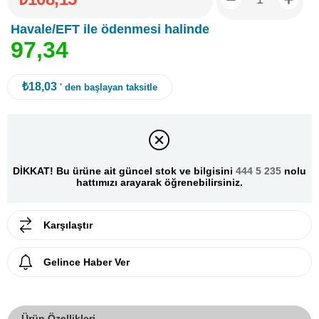
Havale/EFT ile ödenmesi halinde
9
7
,
3
4
₺18,03
' den başlayan taksitle
DİKKAT! Bu ürüne ait güncel stok ve bilgisini
444 5 235
nolu
hattımızı arayarak öğrenebilirsiniz.
Karşılaştır
Gelince Haber Ver
Ürün Özellikleri