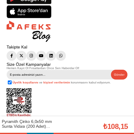
Takipte Kal
Size Özel Kampanyalar
Hemen Kayıt Ol Fırsatlardan Önce Sen Haberdar Ol!
Gönder
Üyelik koşullarını
ve
kişisel verilerimin
korunmasını kabul ediyorum.
Pyramith Çinko 6,0x50 mm
Telif Hakkı © 2026
Afeks Yapı Market
. Tüm hakları saklıdır.
₺108,15
Sunta Vidası (200 Adet)
Bu web sitesindeki tüm ürünler ticari amaçlıdır. Web sitemizde yer alan
(AFX.6050)
görsel ve yazılı içerikler firmamıza ait olup, firmamızın yazılı izni alınmadan