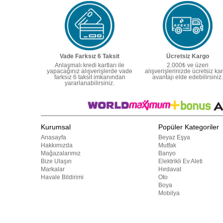
Vade Farksız 6 Taksit
Ücretsiz Kargo
Anlaşmalı kredi kartları ile
2.000₺ ve üzeri
yapacağınız alışverişlerde vade
alışverişlerinizde ücretsiz ka
farksız 6 taksit imkanından
avantajı elde edebilirsiniz.
yararlanabilirsiniz.
Kurumsal
Popüler Kategoriler
Anasayfa
Beyaz Eşya
Hakkımızda
Mutfak
Mağazalarımız
Banyo
Bize Ulaşın
Elektrikli Ev Aleti
Markalar
Hırdavat
Havale Bildirimi
Oto
Boya
Mobilya