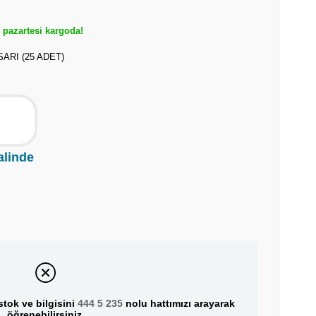
pazartesi kargoda!
ARI (25 ADET)
alinde
tok ve bilgisini
444 5 235
nolu hattımızı arayarak
öğrenebilirsiniz.