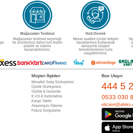
Mağazadan Teslimat
Hızlı Destek
Mağazadan teslimat seçeneği
Mesai saatleri içinde iletişim
Si
rgo
ile ürünlerinizi daha hızlı teslim
kanallarımızı kullanarak
i
alabilir ve indirim
deneyimli müşteri
v
kazanabilirsiniz.
temsilcilerimize hızla
ulaşabilirisiniz.
Müşteri İlişkileri
Bize Ulaşın
Mesafeli Satış Sözleşmesi
444 5 
Üyelik Sözleşmesi
Gizlilik & Güvenlik
0533 030 
K.V.K.K Aydınlatma
Kargo Takibi
eticaret@afeks.
Alışverişsiz Ödeme
Fatura Sorgulama