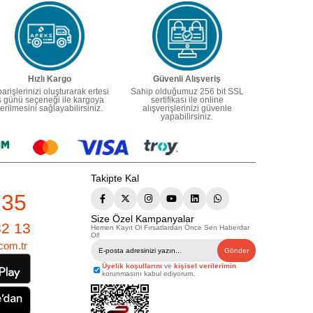
Hızlı Kargo
Güvenli Alışveriş
parişlerinizi oluşturarak ertesi
Sahip olduğumuz 256 bit SSL
ş günü seçeneği ile kargoya
sertifikası ile online
erilmesini sağlayabilirsiniz.
alışverişlerinizi güvenle
yapabilirsiniz.
Takipte Kal
235
Size Özel Kampanyalar
82 13
Hemen Kayıt Ol Fırsatlardan Önce Sen Haberdar
Ol!
com.tr
Gönder
Üyelik koşullarını
ve
kişisel verilerimin
korunmasını kabul ediyorum.