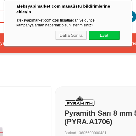
afeksyapimarket.com masaüstü bildirimlerine
ekleyin.
Toptan
afeksyapimarket.com özel fırsatlardan ve güncel
kampanyalardan haberiniz olsun ister misiniz?
Daha Sonra
Evet
ya
Elektrikli El Aleti
Aydınlatma ve Elektrik
Dekorasyon ve Ev Gere
Pyramith Sarı 8 mm 
(PYRA.A1706)
Barkod
:
3605500000481