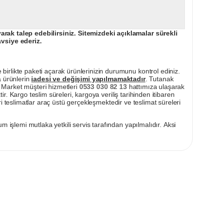
ak talep edebilirsiniz. Sitemizdeki açıklamalar sürekli
avsiye ederiz.
irlikte paketi açarak ürünlerinizin durumunu kontrol ediniz.
a ürünlerin
iadesi ve değişimi yapılmamaktadır
. Tutanak
pı Market müşteri hizmetleri
0533 030 82 13
hattımıza ulaşarak
ir. Kargo teslim süreleri, kargoya veriliş tarihinden itibaren
i teslimatlar araç üstü gerçekleşmektedir ve teslimat süreleri
m işlemi mutlaka yetkili servis tarafından yapılmalıdır. Aksi