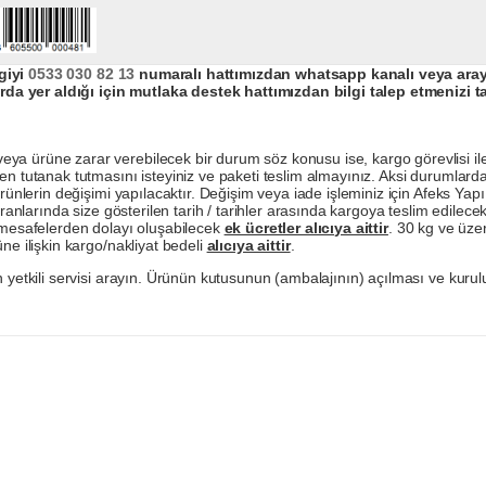
giyi
0533 030 82 13
numaralı hattımızdan whatsapp kanalı veya arayar
da yer aldığı için mutlaka destek hattımızdan bilgi talep etmenizi t
a ürüne zarar verebilecek bir durum söz konusu ise, kargo görevlisi ile b
en tutanak tutmasını isteyiniz ve paketi teslim almayınız. Aksi durumlard
ürünlerin değişimi yapılacaktır. Değişim veya iade işleminiz için Afeks Ya
ranlarında size gösterilen tarih / tarihler arasında kargoya teslim edilecekt
a mesafelerden dolayı oluşabilecek
ek ücretler alıcıya aittir
. 30 kg ve üzer
ne ilişkin kargo/nakliyat bedeli
alıcıya aittir
.
 yetkili servisi arayın. Ürünün kutusunun (ambalajının) açılması ve kurulu