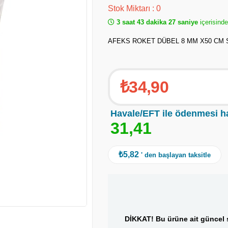
Stok Miktarı
:
0
3 saat 43 dakika 27 saniye
içerisinde
AFEKS ROKET DÜBEL 8 MM X50 CM S
₺34,90
Havale/EFT ile ödenmesi h
3
1
,
4
1
₺5,82
' den başlayan taksitle
DİKKAT! Bu ürüne ait güncel s