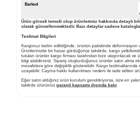
Barkod
Ürün görseli temsili olup ürünlerimiz hakkında detaylı bil
olarak güncellenmektedir. Bazı detaylar sadece kataloglar
Teslimat Bilgileri
Kargonuz teslim edildiğinde, ürünün paketinde deformasyon vey
Ürünlerinizde bir hasar gördüğünüz takdirde, kargo yetkilisind
tutulan ürünler kargo firması tarafından bize ulaştırılacak ve 
bilgi alabilirsiniz. Sipariş oluşturduğunuz ürünler satın alma ek
mesafelere göre değişiklik gösterebilir. Kargo teslimatlarınd
uzayabilir. Cayma hakkı kullanılması nedeni ile iade edilen ürü
Eğer satın aldığınız ürün kurulum gerektiriyorsa, size en yakın
taktirde ürününüz
garanti kapsamı dışında kalır
.