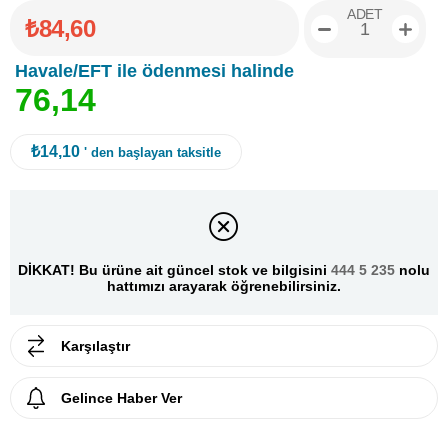
ADET
₺84,60
Havale/EFT ile ödenmesi halinde
7
6
,
1
4
₺14,10
' den başlayan taksitle
DİKKAT! Bu ürüne ait güncel stok ve bilgisini
444 5 235
nolu
hattımızı arayarak öğrenebilirsiniz.
Karşılaştır
Gelince Haber Ver