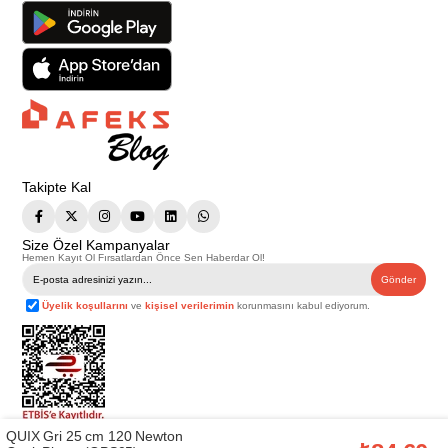
Takipte Kal
Size Özel Kampanyalar
Hemen Kayıt Ol Fırsatlardan Önce Sen Haberdar Ol!
Gönder
Üyelik koşullarını
ve
kişisel verilerimin
korunmasını kabul ediyorum.
QUIX Gri 25 cm 120 Newton
Telif Hakkı © 2026
Afeks Yapı Market
. Tüm hakları saklıdır.