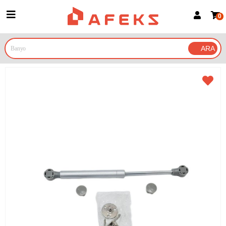
0
Üye Girişi
Üye Ol
Google İle Bağlan