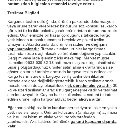
hattımızdan bilgi talep etmenizi tavsiye ederiz.
Teslimat Bilgileri
Kargonuz teslim edildiğinde, ürünün paketinde deformasyon
veya ürüne zarar verebilecek bir durum söz konusu ise, kargo
görevlisi ile birlikte paketi açarak ürünlerinizin durumunu kontrol
ediniz. Ürünlerinizde bir hasar gördüğünüz takdirde, kargo
yetkilisinden tutanak tutmasını isteyiniz ve paketi teslim
almayınız. Aksi durumlarda ürünlerin
iadesi ve değişimi
yapılmamaktadır
. Tutanak tutulan ürünler kargo firması
tarafından bize ulaştırılacak ve ürünlerin değişimi yapılacaktır.
Değişim veya iade işleminiz için Afeks Yapı Market müşteri
hizmetleri
0533 030 82 13
hattımıza ulaşarak bilgi alabilirsiniz.
Sipariş oluşturduğunuz ürünler satın alma ekranlarında size
gösterilen tarih / tarihler arasında kargoya teslim edilecektir.
Kargo teslim süreleri, kargoya veriliş tarihinden itibaren
mesafelere göre değişiklik gösterebilir. Kargo teslimatlarında
mesafelerden dolayı oluşabilecek
ek ücretler alıcıya aittir
. 30
kg ve üzeri teslimatlar araç üstü gerçekleşmektedir ve teslimat
süreleri uzayabilir. Cayma hakkı kullanılması nedeni ile iade
edilen ürüne ilişkin kargo/nakliyat bedeli
alıcıya aittir
.
Eğer satın aldığınız ürün kurulum gerektiriyorsa, size en yakın
yetkili servisi arayın. Ürünün kutusunun (ambalajının) açılması
ve kurulum işlemi mutlaka yetkili servis tarafından
yapılmalıdır. Aksi taktirde ürününüz
garanti kapsamı dışında
kalır
.