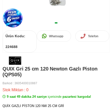
Ürün Kodu:
Whatsapp
Telefon
224688
QUIX Gri 25 cm 120 Newton Gazlı Piston
(QPS05)
Barkod
:
3605400010887
Stok Miktarı
:
0
9 saat 49 dakika 24 saniye
içerisinde
pazartesi kargoda!
QUİX GAZLI PİSTON 120 NW 25 CM GRİ