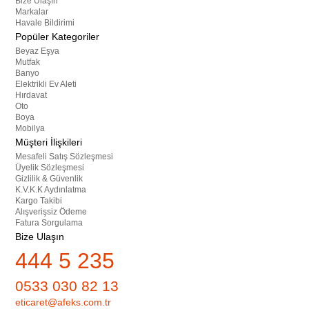
Bize Ulaşın
Markalar
Havale Bildirimi
Popüler Kategoriler
Beyaz Eşya
Mutfak
Banyo
Elektrikli Ev Aleti
Hırdavat
Oto
Boya
Mobilya
Müşteri İlişkileri
Mesafeli Satış Sözleşmesi
Üyelik Sözleşmesi
Gizlilik & Güvenlik
K.V.K.K Aydınlatma
Kargo Takibi
Alışverişsiz Ödeme
Fatura Sorgulama
Bize Ulaşın
444 5 235
0533 030 82 13
eticaret@afeks.com.tr