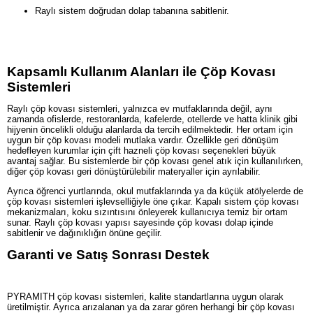
Raylı sistem doğrudan dolap tabanına sabitlenir.
Kapsamlı Kullanım Alanları ile Çöp Kovası
Sistemleri
Raylı çöp kovası sistemleri, yalnızca ev mutfaklarında değil, aynı
zamanda ofislerde, restoranlarda, kafelerde, otellerde ve hatta klinik gibi
hijyenin öncelikli olduğu alanlarda da tercih edilmektedir. Her ortam için
uygun bir çöp kovası modeli mutlaka vardır. Özellikle geri dönüşüm
hedefleyen kurumlar için çift hazneli çöp kovası seçenekleri büyük
avantaj sağlar. Bu sistemlerde bir çöp kovası genel atık için kullanılırken,
diğer çöp kovası geri dönüştürülebilir materyaller için ayrılabilir.
Ayrıca öğrenci yurtlarında, okul mutfaklarında ya da küçük atölyelerde de
çöp kovası sistemleri işlevselliğiyle öne çıkar. Kapalı sistem çöp kovası
mekanizmaları, koku sızıntısını önleyerek kullanıcıya temiz bir ortam
sunar. Raylı çöp kovası yapısı sayesinde çöp kovası dolap içinde
sabitlenir ve dağınıklığın önüne geçilir.
Garanti ve Satış Sonrası Destek
PYRAMITH çöp kovası sistemleri, kalite standartlarına uygun olarak
üretilmiştir. Ayrıca arızalanan ya da zarar gören herhangi bir çöp kovası