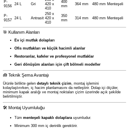
P-
400
24 L
Gri
420 x
364 mm
480 mm
Menteşeli
9156
mm
410
250 x
P-
350
24 L
Antrasit
420 x
314 mm
480 mm
Menteşeli
9157
mm
410
🎯 Kullanım Alanları
Ev içi mutfak dolapları
Ofis mutfakları ve küçük hacimli alanlar
Restoranlar, kafeler ve profesyonel mutfaklar
Geri dönüşüm alanları için çift bölmeli modeller
🧰 Teknik Şema Avantajı
Ürünle birlikte gelen
detaylı teknik çizim
, montaj işlemini
kolaylaştırırken, iç hacim planlamasını da netleştirir. Dolap içi ölçüler,
minimum kapak aralığı ve montaj noktaları çizim üzerinde açık şekilde
belirtilmiştir.
🛠️ Montaj Uyumluluğu
Tüm
menteşeli kapaklı dolaplara
uyumludur.
Minimum 300 mm iç derinlik gerektirir.