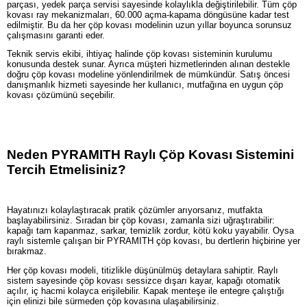
parçası, yedek parça servisi sayesinde kolaylıkla değiştirilebilir. Tüm çöp
kovası ray mekanizmaları, 60.000 açma-kapama döngüsüne kadar test
edilmiştir. Bu da her çöp kovası modelinin uzun yıllar boyunca sorunsuz
çalışmasını garanti eder.
Teknik servis ekibi, ihtiyaç halinde çöp kovası sisteminin kurulumu
konusunda destek sunar. Ayrıca müşteri hizmetlerinden alınan destekle
doğru çöp kovası modeline yönlendirilmek de mümkündür. Satış öncesi
danışmanlık hizmeti sayesinde her kullanıcı, mutfağına en uygun çöp
kovası çözümünü seçebilir.
Neden PYRAMITH Raylı Çöp Kovası Sistemini
Tercih Etmelisiniz?
Hayatınızı kolaylaştıracak pratik çözümler arıyorsanız, mutfakta
başlayabilirsiniz. Sıradan bir çöp kovası, zamanla sizi uğraştırabilir:
kapağı tam kapanmaz, sarkar, temizlik zordur, kötü koku yayabilir. Oysa
raylı sistemle çalışan bir PYRAMITH çöp kovası, bu dertlerin hiçbirine yer
bırakmaz.
Her çöp kovası modeli, titizlikle düşünülmüş detaylara sahiptir. Raylı
sistem sayesinde çöp kovası sessizce dışarı kayar, kapağı otomatik
açılır, iç hacmi kolayca erişilebilir. Kapak menteşe ile entegre çalıştığı
için elinizi bile sürmeden çöp kovasına ulaşabilirsiniz.