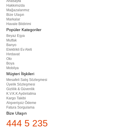
Anasayfa
Hakkımızda
Mağazalarımız
Bize Ulaşın
Markalar
Havale Bildirimi
Popüler Kategoriler
Beyaz Eşya
Mutfak
Banyo
Elektrikli Ev Aleti
Hırdavat
Oto
Boya
Mobilya
Müşteri İlişkileri
Mesafeli Satış Sözleşmesi
Üyelik Sözleşmesi
Gizlilik & Güvenlik
K.V.K.K Aydınlatma
Kargo Takibi
Alışverişsiz Ödeme
Fatura Sorgulama
Bize Ulaşın
444 5 235