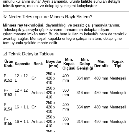
ömürlü kullanım sunar. Aynı zamanda, ürünle birlikte sunulan
detaylı
teknik şema
, montaj ve dolap içi yerleşimi kolaylaştırır.
💡 Neden Teleskopik ve Minnes Raylı Sistem?
Minnes ray teknolojisi
, dayanıklılığı ve sessiz çalışmasıyla tanınır.
Teleskopik yapısıyla çöp kovasının tamamının dolaptan dışarı
çıkarılmasına imkân tanır. Bu da hem kullanım kolaylığı hem de temizlik
avantajı sağlar. Menteşeli kapakla entegre çalışan sistem, dolap içine
tam uyumlu şekilde monte edilir.
📐 Teknik Detaylar Tablosu
Min.
Min.
Ürün
Boyutlar
Min.
Kapak
Kapasite
Renk
Kapak
Dolap
Kodu
(mm)
Derinlik
Tipi
Ölçüsü
Genişliği
250 x
P-
12 + 12
400
Gri
420 x
364 mm
480 mm
Menteşeli
9152
L
mm
410
250 x
P-
12 + 12
350
Antrasit
420 x
314 mm
480 mm
Menteşeli
9153
L
mm
410
250 x
P-
400
16 + 1 L
Gri
420 x
364 mm
480 mm
Menteşeli
9154
mm
410
250 x
P-
350
16 + 1 L
Antrasit
420 x
314 mm
480 mm
Menteşeli
9155
mm
410
250 x