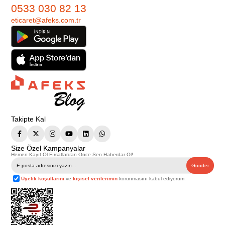
0533 030 82 13
eticaret@afeks.com.tr
Takipte Kal
Size Özel Kampanyalar
Hemen Kayıt Ol Fırsatlardan Önce Sen Haberdar Ol!
Gönder
Üyelik koşullarını
ve
kişisel verilerimin
korunmasını kabul ediyorum.