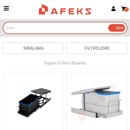
0
Üye Girişi
Üye Ol
Google İle Bağlan
SIRALAMA
FILTRELEME
Toplam 9 Ürün Bulundu